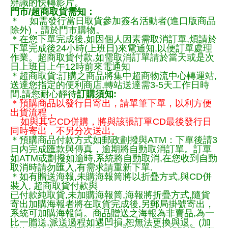
辨識的快轉影片。
門市/超商取貨需知：
＊ 如需發行當日取貨參加簽名活動者(進口版商品
除外)，請於門市購物。
＊在您下單完成後,如因個人因素需取消訂單,煩請於
下單完成後24小時(上班日)來電通知,以便訂單處理
作業。超商取貨付款,如需取消訂單請於當天或是次
日上班日上午12時前來電通知
＊超商取貨:訂購之商品將集中超商物流中心轉運站,
送達您指定的便利商店,轉站送達需3-5天工作日時
間,請您耐心靜待
訂購須知:
＊預購商品以發行日寄出，請單筆下單，以利方便
出貨流程，
如與其它CD併購，將與該張訂單CD最後發行日
同時寄出，不另分次送出。
＊預購商品付款方式如郵政劃撥與ATM：下單後請3
日內完成匯款與傳真，逾期將自動取消訂單。訂單
如ATM或劃撥如逾時,系統將自動取消,在您收到自動
取消時請勿匯入,有需求請重新下單.
＊如有贈送海報,未購海報筒將以折疊方式,與CD併
裝入, 超商取貨付款與
已付款純取貨,未加購海報筒,海報將折疊方式,隨貨
寄出加購海報者將在取貨完成後,另郵局掛號寄出，
系統可加購海報筒。商品贈送之海報為非賣品,為一
比一贈送,派送過程如遇凹損,恕無法更換與退。(加