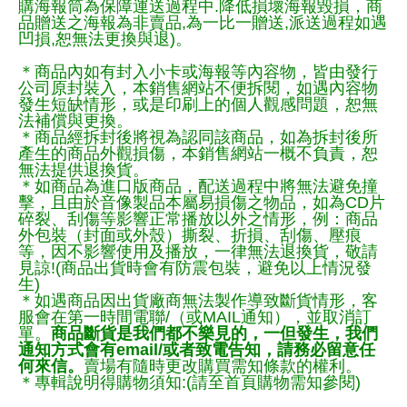
購海報筒為保障運送過程中.降低損壞海報毀損，商
品贈送之海報為非賣品,為一比一贈送,派送過程如遇
凹損,恕無法更換與退)。
＊商品內如有封入小卡或海報等內容物，皆由發行
公司原封裝入，本銷售網站不便拆閱，如遇內容物
發生短缺情形，或是印刷上的個人觀感問題，恕無
法補償與更換。
＊商品經拆封後將視為認同該商品，如為拆封後所
產生的商品外觀損傷，本銷售網站一概不負責，恕
無法提供退換貨。
＊如商品為進口版商品，配送過程中將無法避免撞
擊，且由於音像製品本屬易損傷之物品，如為CD片
碎裂、刮傷等影響正常播放以外之情形，例：商品
外包裝（封面或外殼）撕裂、折損、刮傷、壓痕
等，因不影響使用及播放，一律無法退換貨，敬請
見諒!(商品出貨時會有防震包裝，避免以上情況發
生)
＊如遇商品因出貨廠商無法製作導致斷貨情形，客
服會在第一時間電聯/（或MAIL通知），並取消訂
單。
商品斷貨是我們都不樂見的，一但發生，我們
通知方式會有email/或者致電告知，請務必留意任
何來信。
賣場有隨時更改購買需知條款的權利。
＊專輯說明得購物須知:(請至首頁購物需知參閱)