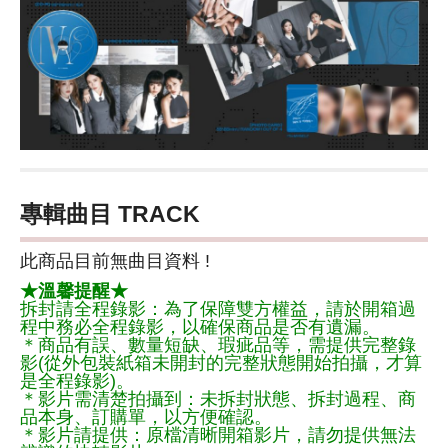
專輯曲目 TRACK
此商品目前無曲目資料 !
★溫馨提醒★
拆封請全程錄影：為了保障雙方權益，請於開箱過
程中務必全程錄影，以確保商品是否有遺漏。
＊商品有誤、數量短缺、瑕疵品等，需提供完整錄
影(從外包裝紙箱未開封的完整狀態開始拍攝，才算
是全程錄影)。
＊影片需清楚拍攝到：未拆封狀態、拆封過程、商
品本身、訂購單，以方便確認。
＊影片請提供：原檔清晰開箱影片，請勿提供無法