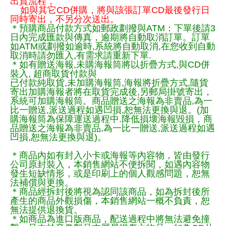
出貨流程，
如與其它CD併購，將與該張訂單CD最後發行日
同時寄出，不另分次送出。
＊預購商品付款方式如郵政劃撥與ATM：下單後請3
日內完成匯款與傳真，逾期將自動取消訂單。訂單
如ATM或劃撥如逾時,系統將自動取消,在您收到自動
取消時請勿匯入,有需求請重新下單.
＊如有贈送海報,未購海報筒將以折疊方式,與CD併
裝入, 超商取貨付款與
已付款純取貨,未加購海報筒,海報將折疊方式,隨貨
寄出加購海報者將在取貨完成後,另郵局掛號寄出，
系統可加購海報筒。商品贈送之海報為非賣品,為一
比一贈送,派送過程如遇凹損,恕無法更換與退。(加
購海報筒為保障運送過程中.降低損壞海報毀損，商
品贈送之海報為非賣品,為一比一贈送,派送過程如遇
凹損,恕無法更換與退)。
＊商品內如有封入小卡或海報等內容物，皆由發行
公司原封裝入，本銷售網站不便拆閱，如遇內容物
發生短缺情形，或是印刷上的個人觀感問題，恕無
法補償與更換。
＊商品經拆封後將視為認同該商品，如為拆封後所
產生的商品外觀損傷，本銷售網站一概不負責，恕
無法提供退換貨。
＊如商品為進口版商品，配送過程中將無法避免撞