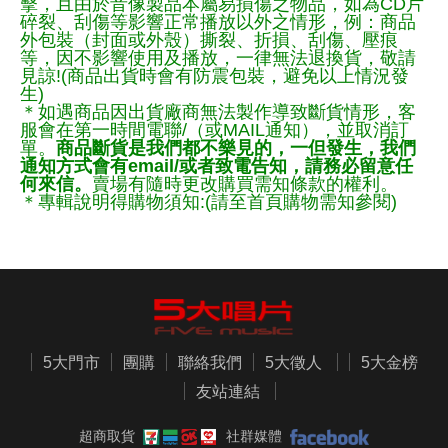
擊，且由於音像製品本屬易損傷之物品，如為CD片
碎裂、刮傷等影響正常播放以外之情形，例：商品
外包裝（封面或外殼）撕裂、折損、刮傷、壓痕
等，因不影響使用及播放，一律無法退換貨，敬請
見諒!(商品出貨時會有防震包裝，避免以上情況發
生)
＊如遇商品因出貨廠商無法製作導致斷貨情形，客
服會在第一時間電聯/（或MAIL通知），並取消訂
單。
商品斷貨是我們都不樂見的，一但發生，我們
通知方式會有email/或者致電告知，請務必留意任
何來信。
賣場有隨時更改購買需知條款的權利。
＊專輯說明得購物須知:(請至首頁購物需知參閱)
5大門市
團購
聯絡我們
5大徵人
5大金榜
友站連結
超商取貨
社群媒體