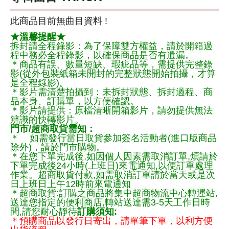
此商品目前無曲目資料 !
★溫馨提醒★
拆封請全程錄影：為了保障雙方權益，請於開箱過
程中務必全程錄影，以確保商品是否有遺漏。
＊商品有誤、數量短缺、瑕疵品等，需提供完整錄
影(從外包裝紙箱未開封的完整狀態開始拍攝，才算
是全程錄影)。
＊影片需清楚拍攝到：未拆封狀態、拆封過程、商
品本身、訂購單，以方便確認。
＊影片請提供：原檔清晰開箱影片，請勿提供無法
辨識的快轉影片。
門市/超商取貨需知：
＊ 如需發行當日取貨參加簽名活動者(進口版商品
除外)，請於門市購物。
＊在您下單完成後,如因個人因素需取消訂單,煩請於
下單完成後24小時(上班日)來電通知,以便訂單處理
作業。超商取貨付款,如需取消訂單請於當天或是次
日上班日上午12時前來電通知
＊超商取貨:訂購之商品將集中超商物流中心轉運站,
送達您指定的便利商店,轉站送達需3-5天工作日時
間,請您耐心靜待
訂購須知:
＊預購商品以發行日寄出，請單筆下單，以利方便