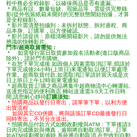
程中務必全程錄影，以確保商品是否有遺漏。
＊商品有誤、數量短缺、瑕疵品等，需提供完整錄
影(從外包裝紙箱未開封的完整狀態開始拍攝，才算
是全程錄影)。
＊影片需清楚拍攝到：未拆封狀態、拆封過程、商
品本身、訂購單，以方便確認。
＊影片請提供：原檔清晰開箱影片，請勿提供無法
辨識的快轉影片。
門市/超商取貨需知：
＊ 如需發行當日取貨參加簽名活動者(進口版商品
除外)，請於門市購物。
＊在您下單完成後,如因個人因素需取消訂單,煩請於
下單完成後24小時(上班日)來電通知,以便訂單處理
作業。超商取貨付款,如需取消訂單請於當天或是次
日上班日上午12時前來電通知
＊超商取貨:訂購之商品將集中超商物流中心轉運站,
送達您指定的便利商店,轉站送達需3-5天工作日時
間,請您耐心靜待
訂購須知:
＊預購商品以發行日寄出，請單筆下單，以利方便
出貨流程，
如與其它CD併購，將與該張訂單CD最後發行日
同時寄出，不另分次送出。
＊預購商品付款方式如郵政劃撥與ATM：下單後請3
日內完成匯款與傳真，逾期將自動取消訂單。訂單
如ATM或劃撥如逾時,系統將自動取消,在您收到自動