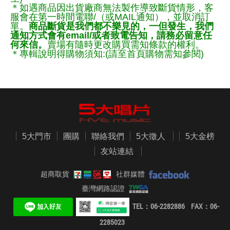
＊如遇商品因出貨廠商無法製作導致斷貨情形，客
服會在第一時間電聯/（或MAIL通知），並取消訂
單。
商品斷貨是我們都不樂見的，一但發生，我們
通知方式會有email/或者致電告知，請務必留意任
何來信。
賣場有隨時更改購買需知條款的權利。
＊專輯說明得購物須知:(請至首頁購物需知參閱)
5大門市
團購
聯絡我們
5大徵人
5大金榜
友站連結
超商取貨
社群媒體
臺灣網路認證
TEL：06-2282886 FAX：06-
2285023