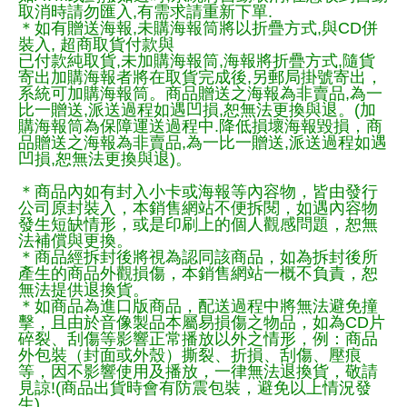
取消時請勿匯入,有需求請重新下單.
＊如有贈送海報,未購海報筒將以折疊方式,與CD併
裝入, 超商取貨付款與
已付款純取貨,未加購海報筒,海報將折疊方式,隨貨
寄出加購海報者將在取貨完成後,另郵局掛號寄出，
系統可加購海報筒。商品贈送之海報為非賣品,為一
比一贈送,派送過程如遇凹損,恕無法更換與退。(加
購海報筒為保障運送過程中.降低損壞海報毀損，商
品贈送之海報為非賣品,為一比一贈送,派送過程如遇
凹損,恕無法更換與退)。
＊商品內如有封入小卡或海報等內容物，皆由發行
公司原封裝入，本銷售網站不便拆閱，如遇內容物
發生短缺情形，或是印刷上的個人觀感問題，恕無
法補償與更換。
＊商品經拆封後將視為認同該商品，如為拆封後所
產生的商品外觀損傷，本銷售網站一概不負責，恕
無法提供退換貨。
＊如商品為進口版商品，配送過程中將無法避免撞
擊，且由於音像製品本屬易損傷之物品，如為CD片
碎裂、刮傷等影響正常播放以外之情形，例：商品
外包裝（封面或外殼）撕裂、折損、刮傷、壓痕
等，因不影響使用及播放，一律無法退換貨，敬請
見諒!(商品出貨時會有防震包裝，避免以上情況發
生)