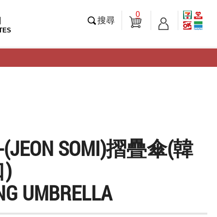
0
知
搜尋
TES
]-(JEON SOMI)摺疊傘(韓
)
NG UMBRELLA