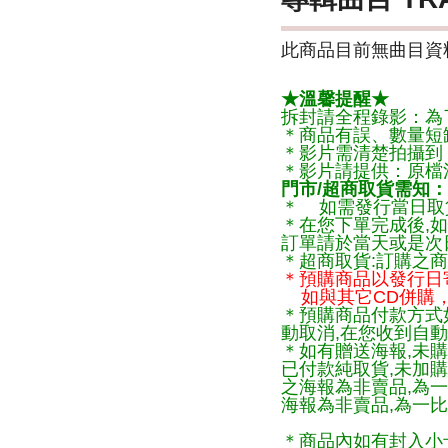
此商品目前無曲目資料
★溫馨提醒★
拆封請全程錄影：為
＊商品有誤、數量短
＊影片需清楚拍攝到
＊影片請提供：原檔
門市/超商取貨需知：
＊ 如需發行當日取
＊在您下單完成後,如
訂單請於當天或是次
＊超商取貨:訂購之商
＊預購商品以發行日
如與其它CD併購，
＊預購商品付款方式
動取消,在您收到自動
＊如有贈送海報,未購
已付款純取貨,未加
之海報為非賣品,為
海報為非賣品,為一比
＊商品內如有封入小