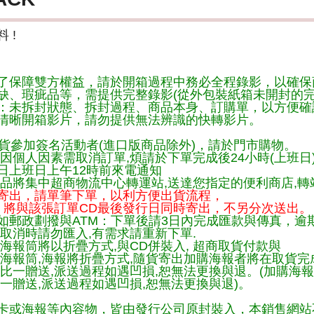
 !
了保障雙方權益，請於開箱過程中務必全程錄影，以確保
缺、瑕疵品等，需提供完整錄影(從外包裝紙箱未開封的完
：未拆封狀態、拆封過程、商品本身、訂購單，以方便確
清晰開箱影片，請勿提供無法辨識的快轉影片。
貨參加簽名活動者(進口版商品除外)，請於門市購物。
因個人因素需取消訂單,煩請於下單完成後24小時(上班日
日上班日上午12時前來電通知
品將集中超商物流中心轉運站,送達您指定的便利商店,轉站
寄出，請單筆下單，以利方便出貨流程，
將與該張訂單CD最後發行日同時寄出，不另分次送出。
如郵政劃撥與ATM：下單後請3日內完成匯款與傳真，逾
取消時請勿匯入,有需求請重新下單.
海報筒將以折疊方式,與CD併裝入, 超商取貨付款與
購海報筒,海報將折疊方式,隨貨寄出加購海報者將在取貨
一比一贈送,派送過程如遇凹損,恕無法更換與退。(加購海
一贈送,派送過程如遇凹損,恕無法更換與退)。
卡或海報等內容物，皆由發行公司原封裝入，本銷售網站