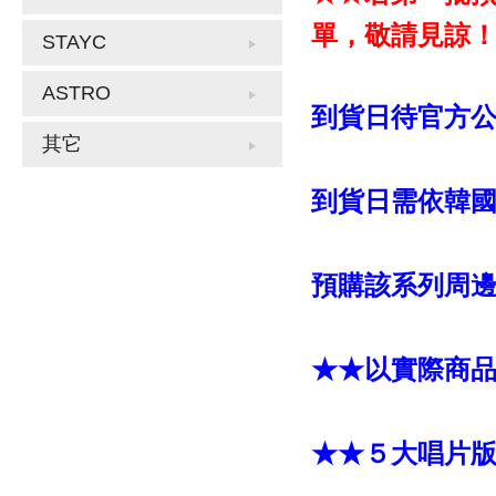
單，敬請見諒
STAYC
ASTRO
到貨日待官方
其它
到貨日需依韓
預購該系列周邊
★★以實際商
★★５大唱片