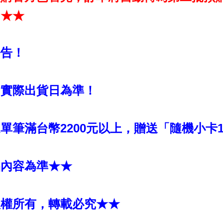
！★★
公告！
國實際出貨日為準！
單筆滿台幣2200元以上，贈送「隨機小卡1張
品內容為準★★
版權所有，轉載必究★★