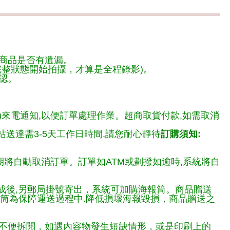
商品是否有遺漏。
整狀態開始拍攝，才算是全程錄影)。
認。
)來電通知,以便訂單處理作業。超商取貨付款,如需取消
送達需3-5天工作日時間,請您耐心靜待
訂購須知:
期將自動取消訂單。訂單如ATM或劃撥如逾時,系統將自
完成後,另郵局掛號寄出，系統可加購海報筒。商品贈送
報筒為保障運送過程中.降低損壞海報毀損，商品贈送之
不便拆閱，如遇內容物發生短缺情形，或是印刷上的