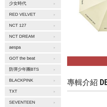
少女時代
RED VELVET
NCT 127
NCT DREAM
aespa
GOT the beat
防彈少年團BTS
專輯介紹
D
BLACKPINK
TXT
SEVENTEEN