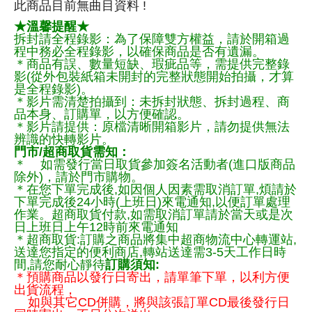
此商品目前無曲目資料 !
★溫馨提醒★
拆封請全程錄影：為了保障雙方權益，請於開箱過
程中務必全程錄影，以確保商品是否有遺漏。
＊商品有誤、數量短缺、瑕疵品等，需提供完整錄
影(從外包裝紙箱未開封的完整狀態開始拍攝，才算
是全程錄影)。
＊影片需清楚拍攝到：未拆封狀態、拆封過程、商
品本身、訂購單，以方便確認。
＊影片請提供：原檔清晰開箱影片，請勿提供無法
辨識的快轉影片。
門市/超商取貨需知：
＊ 如需發行當日取貨參加簽名活動者(進口版商品
除外)，請於門市購物。
＊在您下單完成後,如因個人因素需取消訂單,煩請於
下單完成後24小時(上班日)來電通知,以便訂單處理
作業。超商取貨付款,如需取消訂單請於當天或是次
日上班日上午12時前來電通知
＊超商取貨:訂購之商品將集中超商物流中心轉運站,
送達您指定的便利商店,轉站送達需3-5天工作日時
間,請您耐心靜待
訂購須知:
＊預購商品以發行日寄出，請單筆下單，以利方便
出貨流程，
如與其它CD併購，將與該張訂單CD最後發行日