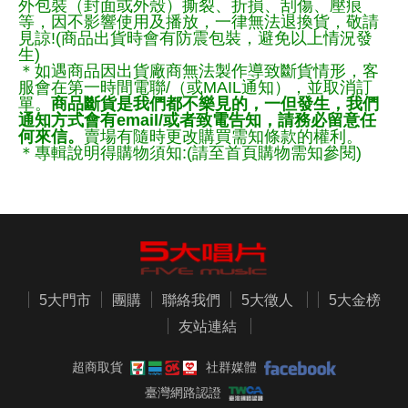
外包裝（封面或外殼）撕裂、折損、刮傷、壓痕
等，因不影響使用及播放，一律無法退換貨，敬請
見諒!(商品出貨時會有防震包裝，避免以上情況發
生)
＊如遇商品因出貨廠商無法製作導致斷貨情形，客
服會在第一時間電聯/（或MAIL通知），並取消訂
單。
商品斷貨是我們都不樂見的，一但發生，我們
通知方式會有email/或者致電告知，請務必留意任
何來信。
賣場有隨時更改購買需知條款的權利。
＊專輯說明得購物須知:(請至首頁購物需知參閱)
5大門市
團購
聯絡我們
5大徵人
5大金榜
友站連結
超商取貨
社群媒體
臺灣網路認證