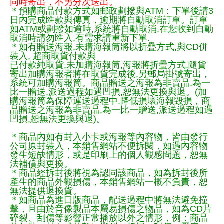
同時寄出，不另分次送出。
＊預購商品付款方式如郵政劃撥與ATM：下單後請3
日內完成匯款與傳真，逾期將自動取消訂單。訂單
如ATM或劃撥如逾時,系統將自動取消,在您收到自動
取消時請勿匯入,有需求請重新下單.
＊如有贈送海報,未購海報筒將以折疊方式,與CD併
裝入, 超商取貨付款與
已付款純取貨,未加購海報筒,海報將折疊方式,隨貨
寄出加購海報者將在取貨完成後,另郵局掛號寄出，
系統可加購海報筒。商品贈送之海報為非賣品,為一
比一贈送,派送過程如遇凹損,恕無法更換與退。(加
購海報筒為保障運送過程中.降低損壞海報毀損，商
品贈送之海報為非賣品,為一比一贈送,派送過程如遇
凹損,恕無法更換與退)。
＊商品內如有封入小卡或海報等內容物，皆由發行
公司原封裝入，本銷售網站不便拆閱，如遇內容物
發生短缺情形，或是印刷上的個人觀感問題，恕無
法補償與更換。
＊商品經拆封後將視為認同該商品，如為拆封後所
產生的商品外觀損傷，本銷售網站一概不負責，恕
無法提供退換貨。
＊如商品為進口版商品，配送過程中將無法避免撞
擊，且由於音像製品本屬易損傷之物品，如為CD片
碎裂、刮傷等影響正常播放以外之情形，例：商品