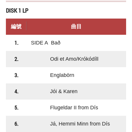
DISK 1 LP
編號
曲目
1.
SIDE A Bað
2.
Odi et Amo/Krókódíll
3.
Englabörn
4.
Jói & Karen
5.
Flugeldar II from Dís
6.
Já, Hemmi Minn from Dís