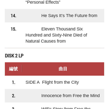
“Personal Effects”
14.
He Says It’s The Future from
15.
Eleven Thousand Six
Hundred and Sixty-Nine Died of
Natural Causes from
DISK 2 LP
編號
曲目
1.
SIDE A Flight from the City
2.
Innocence from Free the Mind