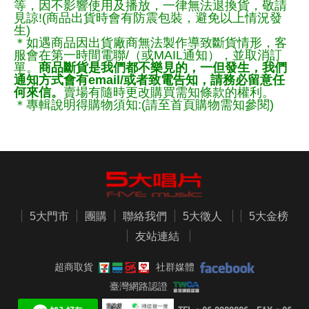
等，因不影響使用及播放，一律無法退換貨，敬請
見諒!(商品出貨時會有防震包裝，避免以上情況發
生)
＊如遇商品因出貨廠商無法製作導致斷貨情形，客
服會在第一時間電聯/（或MAIL通知），並取消訂
單。
商品斷貨是我們都不樂見的，一但發生，我們
通知方式會有email/或者致電告知，請務必留意任
何來信。
賣場有隨時更改購買需知條款的權利。
＊專輯說明得購物須知:(請至首頁購物需知參閱)
5大門市
團購
聯絡我們
5大徵人
5大金榜
友站連結
超商取貨
社群媒體
臺灣網路認證