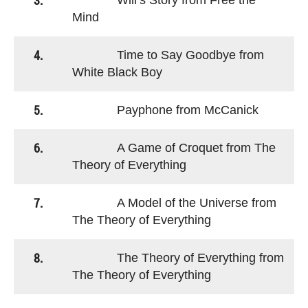
3.
Will’s Story from Free the
Mind
4.
Time to Say Goodbye from
White Black Boy
5.
Payphone from McCanick
6.
A Game of Croquet from The
Theory of Everything
7.
A Model of the Universe from
The Theory of Everything
8.
The Theory of Everything from
The Theory of Everything