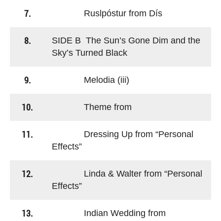
7.
Ruslpóstur from Dís
8.
SIDE B The Sun’s Gone Dim and the
Sky’s Turned Black
9.
Melodia (iii)
10.
Theme from
11.
Dressing Up from “Personal
Effects”
12.
Linda & Walter from “Personal
Effects”
13.
Indian Wedding from