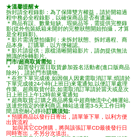
★溫馨提醒★
拆封請全程錄影：為了保障雙方權益，請於開箱過
程中務必全程錄影，以確保商品是否有遺漏。
＊商品有誤、數量短缺、瑕疵品等，需提供完整錄
影(從外包裝紙箱未開封的完整狀態開始拍攝，才算
是全程錄影)。
＊影片需清楚拍攝到：未拆封狀態、拆封過程、商
品本身、訂購單，以方便確認。
＊影片請提供：原檔清晰開箱影片，請勿提供無法
辨識的快轉影片。
門市/超商取貨需知：
＊ 如需發行當日取貨參加簽名活動者(進口版商品
除外)，請於門市購物。
＊在您下單完成後,如因個人因素需取消訂單,煩請於
下單完成後24小時(上班日)來電通知,以便訂單處理
作業。超商取貨付款,如需取消訂單請於當天或是次
日上班日上午12時前來電通知
＊超商取貨:訂購之商品將集中超商物流中心轉運站,
送達您指定的便利商店,轉站送達需3-5天工作日時
間,請您耐心靜待
訂購須知:
＊預購商品以發行日寄出，請單筆下單，以利方便
出貨流程，
如與其它CD併購，將與該張訂單CD最後發行日
同時寄出，不另分次送出。