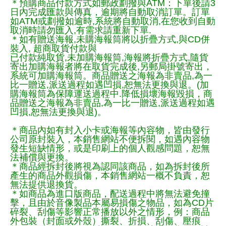
＊預購商品付款方式如郵政劃撥與ATM：下單後請3
日內完成匯款與傳真，逾期將自動取消訂單。訂單
如ATM或劃撥如逾時,系統將自動取消,在您收到自動
取消時請勿匯入,有需求請重新下單.
＊如有贈送海報,未購海報筒將以折疊方式,與CD併
裝入, 超商取貨付款與
已付款純取貨,未加購海報筒,海報將折疊方式,隨貨
寄出加購海報者將在取貨完成後,另郵局掛號寄出，
系統可加購海報筒。商品贈送之海報為非賣品,為一
比一贈送,派送過程如遇凹損,恕無法更換與退。(加
購海報筒為保障運送過程中.降低損壞海報毀損，商
品贈送之海報為非賣品,為一比一贈送,派送過程如遇
凹損,恕無法更換與退)。
＊商品內如有封入小卡或海報等內容物，皆由發行
公司原封裝入，本銷售網站不便拆閱，如遇內容物
發生短缺情形，或是印刷上的個人觀感問題，恕無
法補償與更換。
＊商品經拆封後將視為認同該商品，如為拆封後所
產生的商品外觀損傷，本銷售網站一概不負責，恕
無法提供退換貨。
＊如商品為進口版商品，配送過程中將無法避免撞
擊，且由於音像製品本屬易損傷之物品，如為CD片
碎裂、刮傷等影響正常播放以外之情形，例：商品
外包裝（封面或外殼）撕裂、折損、刮傷、壓痕