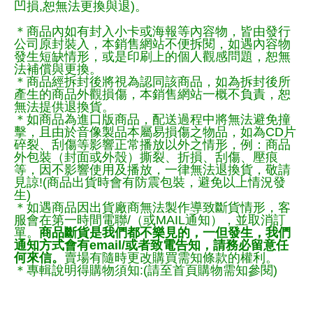
凹損,恕無法更換與退)。
＊商品內如有封入小卡或海報等內容物，皆由發行
公司原封裝入，本銷售網站不便拆閱，如遇內容物
發生短缺情形，或是印刷上的個人觀感問題，恕無
法補償與更換。
＊商品經拆封後將視為認同該商品，如為拆封後所
產生的商品外觀損傷，本銷售網站一概不負責，恕
無法提供退換貨。
＊如商品為進口版商品，配送過程中將無法避免撞
擊，且由於音像製品本屬易損傷之物品，如為CD片
碎裂、刮傷等影響正常播放以外之情形，例：商品
外包裝（封面或外殼）撕裂、折損、刮傷、壓痕
等，因不影響使用及播放，一律無法退換貨，敬請
見諒!(商品出貨時會有防震包裝，避免以上情況發
生)
＊如遇商品因出貨廠商無法製作導致斷貨情形，客
服會在第一時間電聯/（或MAIL通知），並取消訂
單。
商品斷貨是我們都不樂見的，一但發生，我們
通知方式會有email/或者致電告知，請務必留意任
何來信。
賣場有隨時更改購買需知條款的權利。
＊專輯說明得購物須知:(請至首頁購物需知參閱)