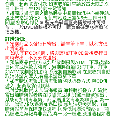
作業。超商取貨付款,如需取消訂單請於當天或是次
日上班日上午12時前來電通知
＊超商取貨:訂購之商品將集中超商物流中心轉運站,
送達您指定的便利商店,轉站送達需3-5天工作日時
間,請您耐心靜待
※ 藍光光碟需藍光播放機才可播
放，一般DVD放映機不可以，購買前確定您有藍光
播放機。
訂購須知:
＊預購商品以發行日寄出，請單筆下單，以利方便
出貨流程，
如與其它CD併購，將與該張訂單CD最後發行日
同時寄出，不另分次送出。
＊預購商品付款方式如郵政劃撥與ATM：下單後請3
日內完成匯款與傳真，逾期將自動取消訂單。訂單
如ATM或劃撥如逾時,系統將自動取消,在您收到自動
取消時請勿匯入,有需求請重新下單.
＊如有贈送海報,未購海報筒將以折疊方式,與CD併
裝入, 超商取貨付款與
已付款純取貨,未加購海報筒,海報將折疊方式,隨貨
寄出加購海報者將在取貨完成後,另郵局掛號寄出，
系統可加購海報筒。商品贈送之海報為非賣品,為一
比一贈送,派送過程如遇凹損,恕無法更換與退。(加
購海報筒為保障運送過程中.降低損壞海報毀損，商
品贈送之海報為非賣品,為一比一贈送,派送過程如遇