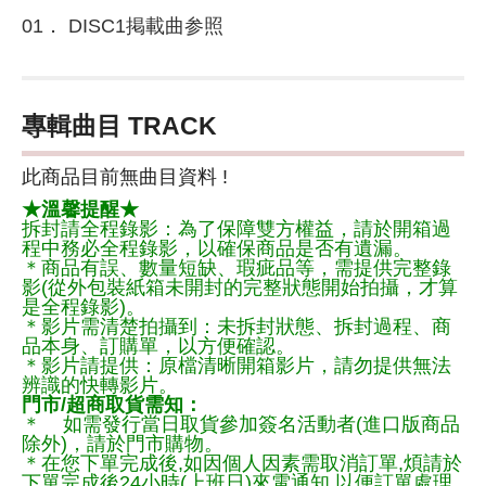
01． DISC1掲載曲参照
專輯曲目 TRACK
此商品目前無曲目資料 !
★溫馨提醒★
拆封請全程錄影：為了保障雙方權益，請於開箱過
程中務必全程錄影，以確保商品是否有遺漏。
＊商品有誤、數量短缺、瑕疵品等，需提供完整錄
影(從外包裝紙箱未開封的完整狀態開始拍攝，才算
是全程錄影)。
＊影片需清楚拍攝到：未拆封狀態、拆封過程、商
品本身、訂購單，以方便確認。
＊影片請提供：原檔清晰開箱影片，請勿提供無法
辨識的快轉影片。
門市/超商取貨需知：
＊ 如需發行當日取貨參加簽名活動者(進口版商品
除外)，請於門市購物。
＊在您下單完成後,如因個人因素需取消訂單,煩請於
下單完成後24小時(上班日)來電通知,以便訂單處理