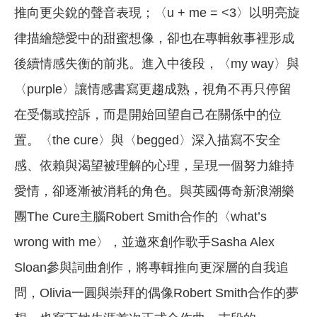
推向更尖銳的聲音表現；〈u + me = <3〉以明亮旋
律描繪戀愛中的甜蜜想像，卻也在專輯敘事裡形成
後續情感失衡的前兆。進入中後段，〈my way〉與
〈purple〉讓情感書寫更趨成熟，視角不再只停留
在受傷或控訴，而是開始回望自己在關係中的位
置。〈the cure〉與〈begged〉深入描寫不安全
感、依賴與渴望被理解的心理，呈現一個努力維持
愛情，卻逐漸被消耗的角色。與英國傳奇新浪潮樂
團The Cure主腦Robert Smith合作的〈what’s
wrong with me〉，並邀來創作歌手Sasha Alex
Sloan參與詞曲創作，將專輯推向更深層的自我追
問，Olivia一圓與崇拜的偶像Robert Smith合作的夢