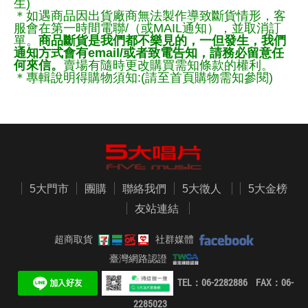
生)
＊如遇商品因出貨廠商無法製作導致斷貨情形，客
服會在第一時間電聯/（或MAIL通知），並取消訂
單。
商品斷貨是我們都不樂見的，一但發生，我們
通知方式會有email/或者致電告知，請務必留意任
何來信。
賣場有隨時更改購買需知條款的權利。
＊專輯說明得購物須知:(請至首頁購物需知參閱)
5大門市
團購
聯絡我們
5大徵人
5大金榜
友站連結
超商取貨
社群媒體
臺灣網路認證
TEL：06-2282886 FAX：06-
2285023