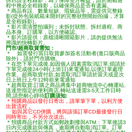
拆封請全程錄影：為了保障雙方權益，請於開箱過
程中務必全程錄影，以確保商品是否有遺漏。
＊商品有誤、數量短缺、瑕疵品等，需提供完整錄
影(從外包裝紙箱未開封的完整狀態開始拍攝，才算
是全程錄影)。
＊影片需清楚拍攝到：未拆封狀態、拆封過程、商
品本身、訂購單，以方便確認。
＊影片請提供：原檔清晰開箱影片，請勿提供無法
辨識的快轉影片。
門市/超商取貨需知：
＊ 如需發行當日取貨參加簽名活動者(進口版商品
除外)，請於門市購物。
＊在您下單完成後,如因個人因素需取消訂單,煩請於
下單完成後24小時(上班日)來電通知,以便訂單處理
作業。超商取貨付款,如需取消訂單請於當天或是次
日上班日上午12時前來電通知
＊超商取貨:訂購之商品將集中超商物流中心轉運站,
送達您指定的便利商店,轉站送達需3-5天工作日時
間,請您耐心靜待
訂購須知:
＊預購商品以發行日寄出，請單筆下單，以利方便
出貨流程，
如與其它CD併購，將與該張訂單CD最後發行日
同時寄出，不另分次送出。
＊預購商品付款方式如郵政劃撥與ATM：下單後請3
日內完成匯款與傳真，逾期將自動取消訂單。訂單