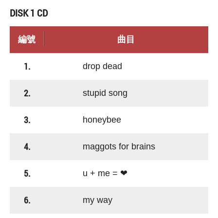
DISK 1 CD
編號
曲目
1.
drop dead
2.
stupid song
3.
honeybee
4.
maggots for brains
5.
u + me = ❤
6.
my way