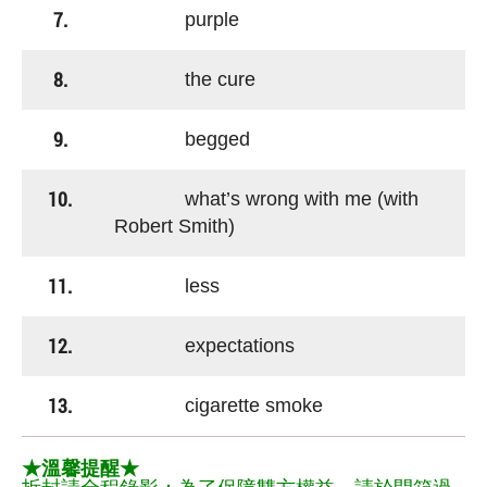
7.
purple
8.
the cure
9.
begged
10.
what’s wrong with me (with
Robert Smith)
11.
less
12.
expectations
13.
cigarette smoke
★溫馨提醒★