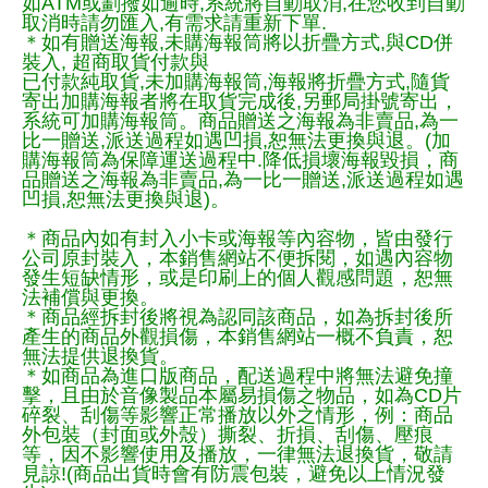
如ATM或劃撥如逾時,系統將自動取消,在您收到自動
取消時請勿匯入,有需求請重新下單.
＊如有贈送海報,未購海報筒將以折疊方式,與CD併
裝入, 超商取貨付款與
已付款純取貨,未加購海報筒,海報將折疊方式,隨貨
寄出加購海報者將在取貨完成後,另郵局掛號寄出，
系統可加購海報筒。商品贈送之海報為非賣品,為一
比一贈送,派送過程如遇凹損,恕無法更換與退。(加
購海報筒為保障運送過程中.降低損壞海報毀損，商
品贈送之海報為非賣品,為一比一贈送,派送過程如遇
凹損,恕無法更換與退)。
＊商品內如有封入小卡或海報等內容物，皆由發行
公司原封裝入，本銷售網站不便拆閱，如遇內容物
發生短缺情形，或是印刷上的個人觀感問題，恕無
法補償與更換。
＊商品經拆封後將視為認同該商品，如為拆封後所
產生的商品外觀損傷，本銷售網站一概不負責，恕
無法提供退換貨。
＊如商品為進口版商品，配送過程中將無法避免撞
擊，且由於音像製品本屬易損傷之物品，如為CD片
碎裂、刮傷等影響正常播放以外之情形，例：商品
外包裝（封面或外殼）撕裂、折損、刮傷、壓痕
等，因不影響使用及播放，一律無法退換貨，敬請
見諒!(商品出貨時會有防震包裝，避免以上情況發