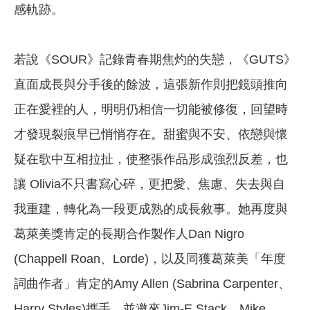
感軌跡。
若說《SOUR》記錄青春期焦灼的失戀，《GUTS》
直面成長與分手後的餘波，這張新作則把鏡頭推向
正在愛裡的人，明明仍相信一切能被修復，回望時
才發現裂痕早已悄悄存在。甜蜜與不安、依戀與懷
疑在歌中互相拉扯，使整張作品形成強烈反差，也
讓 Olivia不只書寫心碎，更把愛、焦慮、失去與自
我重建，轉化為一段更成熟的成長敘事。她再度與
葛萊美獎肯定的長期合作製作人Dan Nigro
(Chappell Roan、Lorde)，以及同獲葛萊美「年度
詞曲作者」肯定的Amy Allen (Sabrina Carpenter、
Harry Styles)攜手，並邀來Jim-E Stack、Mike