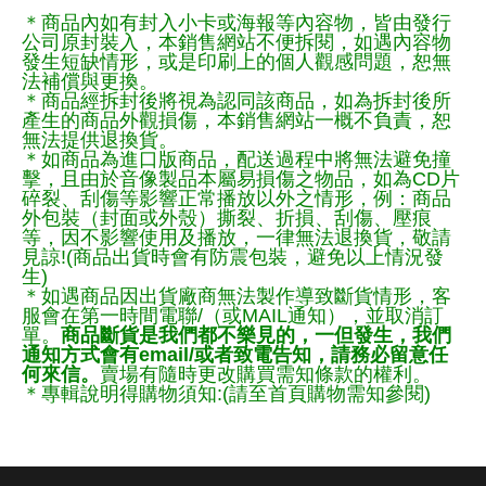
＊商品內如有封入小卡或海報等內容物，皆由發行
公司原封裝入，本銷售網站不便拆閱，如遇內容物
發生短缺情形，或是印刷上的個人觀感問題，恕無
法補償與更換。
＊商品經拆封後將視為認同該商品，如為拆封後所
產生的商品外觀損傷，本銷售網站一概不負責，恕
無法提供退換貨。
＊如商品為進口版商品，配送過程中將無法避免撞
擊，且由於音像製品本屬易損傷之物品，如為CD片
碎裂、刮傷等影響正常播放以外之情形，例：商品
外包裝（封面或外殼）撕裂、折損、刮傷、壓痕
等，因不影響使用及播放，一律無法退換貨，敬請
見諒!(商品出貨時會有防震包裝，避免以上情況發
生)
＊如遇商品因出貨廠商無法製作導致斷貨情形，客
服會在第一時間電聯/（或MAIL通知），並取消訂
單。
商品斷貨是我們都不樂見的，一但發生，我們
通知方式會有email/或者致電告知，請務必留意任
何來信。
賣場有隨時更改購買需知條款的權利。
＊專輯說明得購物須知:(請至首頁購物需知參閱)