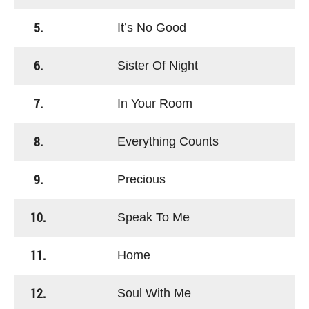
5.
It’s No Good
6.
Sister Of Night
7.
In Your Room
8.
Everything Counts
9.
Precious
10.
Speak To Me
11.
Home
12.
Soul With Me