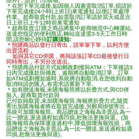
除外)，請於門市購物。
＊在您下單完成後,如因個人因素需取消訂單,煩請於
下單完成後24小時(上班日)來電通知,以便訂單處理
作業。超商取貨付款,如需取消訂單請於當天或是次
日上班日上午12時前來電通知
＊超商取貨:訂購之商品將集中超商物流中心轉運站,
送達您指定的便利商店,轉站送達需3-5天工作日時
間,請您耐心靜待
訂購須知:
＊預購商品以發行日寄出，請單筆下單，以利方便
出貨流程，
如與其它CD併購，將與該張訂單CD最後發行日
同時寄出，不另分次送出。
＊預購商品付款方式如郵政劃撥與ATM：下單後請3
日內完成匯款與傳真，逾期將自動取消訂單。訂單
如ATM或劃撥如逾時,系統將自動取消,在您收到自動
取消時請勿匯入,有需求請重新下單.
＊如有贈送海報,未購海報筒將以折疊方式,與CD併
裝入, 超商取貨付款與
已付款純取貨,未加購海報筒,海報將折疊方式,隨貨
寄出加購海報者將在取貨完成後,另郵局掛號寄出，
系統可加購海報筒。商品贈送之海報為非賣品,為一
比一贈送,派送過程如遇凹損,恕無法更換與退。(加
購海報筒為保障運送過程中.降低損壞海報毀損，商
品贈送之海報為非賣品,為一比一贈送,派送過程如遇
凹損,恕無法更換與退)。