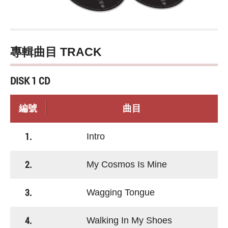
專輯曲目 TRACK
DISK 1 CD
編號
曲目
1.
Intro
2.
My Cosmos Is Mine
3.
Wagging Tongue
4.
Walking In My Shoes