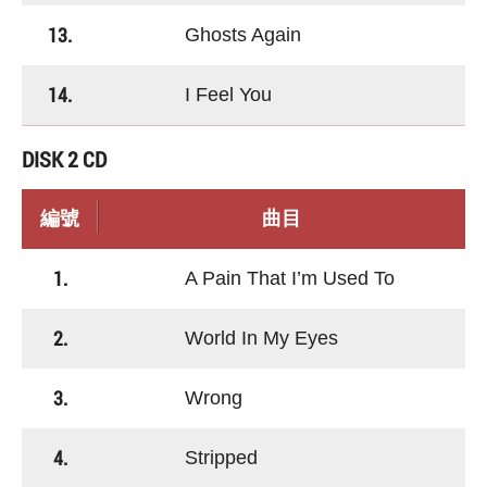
13.
Ghosts Again
14.
I Feel You
DISK 2 CD
編號
曲目
1.
A Pain That I’m Used To
2.
World In My Eyes
3.
Wrong
4.
Stripped