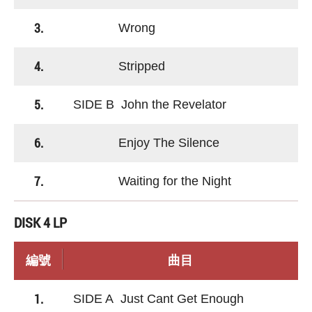
3.
Wrong
4.
Stripped
5.
SIDE B John the Revelator
6.
Enjoy The Silence
7.
Waiting for the Night
DISK 4 LP
編號
曲目
1.
SIDE A Just Cant Get Enough