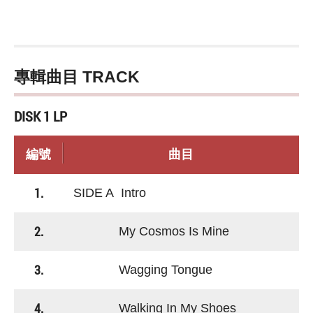
專輯曲目 TRACK
DISK 1 LP
編號
曲目
1.
SIDE A Intro
2.
My Cosmos Is Mine
3.
Wagging Tongue
4.
Walking In My Shoes