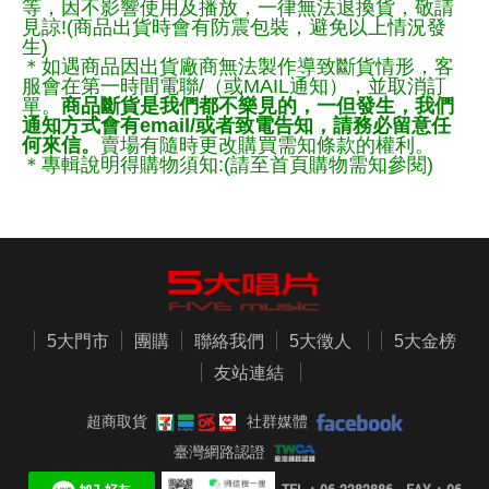
等，因不影響使用及播放，一律無法退換貨，敬請
見諒!(商品出貨時會有防震包裝，避免以上情況發
生)
＊如遇商品因出貨廠商無法製作導致斷貨情形，客
服會在第一時間電聯/（或MAIL通知），並取消訂
單。
商品斷貨是我們都不樂見的，一但發生，我們
通知方式會有email/或者致電告知，請務必留意任
何來信。
賣場有隨時更改購買需知條款的權利。
＊專輯說明得購物須知:(請至首頁購物需知參閱)
5大門市
團購
聯絡我們
5大徵人
5大金榜
友站連結
超商取貨
社群媒體
臺灣網路認證