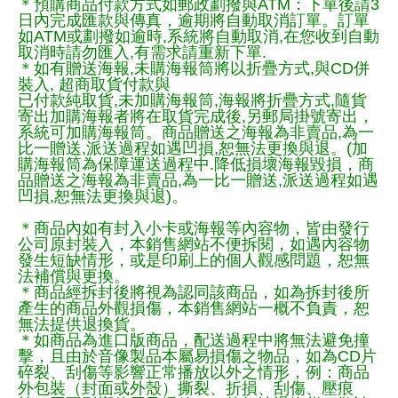
＊預購商品付款方式如郵政劃撥與ATM：下單後請3
日內完成匯款與傳真，逾期將自動取消訂單。訂單
如ATM或劃撥如逾時,系統將自動取消,在您收到自動
取消時請勿匯入,有需求請重新下單.
＊如有贈送海報,未購海報筒將以折疊方式,與CD併
裝入, 超商取貨付款與
已付款純取貨,未加購海報筒,海報將折疊方式,隨貨
寄出加購海報者將在取貨完成後,另郵局掛號寄出，
系統可加購海報筒。商品贈送之海報為非賣品,為一
比一贈送,派送過程如遇凹損,恕無法更換與退。(加
購海報筒為保障運送過程中.降低損壞海報毀損，商
品贈送之海報為非賣品,為一比一贈送,派送過程如遇
凹損,恕無法更換與退)。
＊商品內如有封入小卡或海報等內容物，皆由發行
公司原封裝入，本銷售網站不便拆閱，如遇內容物
發生短缺情形，或是印刷上的個人觀感問題，恕無
法補償與更換。
＊商品經拆封後將視為認同該商品，如為拆封後所
產生的商品外觀損傷，本銷售網站一概不負責，恕
無法提供退換貨。
＊如商品為進口版商品，配送過程中將無法避免撞
擊，且由於音像製品本屬易損傷之物品，如為CD片
碎裂、刮傷等影響正常播放以外之情形，例：商品
外包裝（封面或外殼）撕裂、折損、刮傷、壓痕