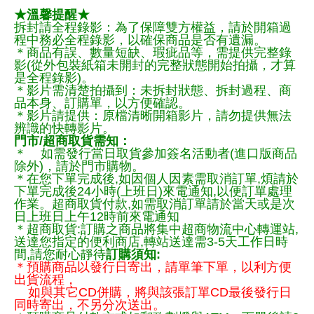
★溫馨提醒★
拆封請全程錄影：為了保障雙方權益，請於開箱過
程中務必全程錄影，以確保商品是否有遺漏。
＊商品有誤、數量短缺、瑕疵品等，需提供完整錄
影(從外包裝紙箱未開封的完整狀態開始拍攝，才算
是全程錄影)。
＊影片需清楚拍攝到：未拆封狀態、拆封過程、商
品本身、訂購單，以方便確認。
＊影片請提供：原檔清晰開箱影片，請勿提供無法
辨識的快轉影片。
門市/超商取貨需知：
＊ 如需發行當日取貨參加簽名活動者(進口版商品
除外)，請於門市購物。
＊在您下單完成後,如因個人因素需取消訂單,煩請於
下單完成後24小時(上班日)來電通知,以便訂單處理
作業。超商取貨付款,如需取消訂單請於當天或是次
日上班日上午12時前來電通知
＊超商取貨:訂購之商品將集中超商物流中心轉運站,
送達您指定的便利商店,轉站送達需3-5天工作日時
間,請您耐心靜待
訂購須知:
＊預購商品以發行日寄出，請單筆下單，以利方便
出貨流程，
如與其它CD併購，將與該張訂單CD最後發行日
同時寄出，不另分次送出。