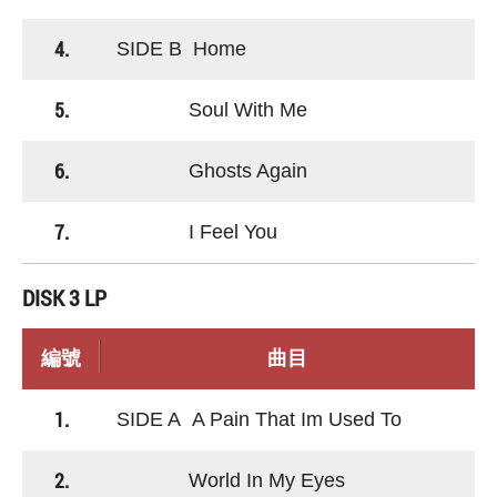
4.
SIDE B Home
5.
Soul With Me
6.
Ghosts Again
7.
I Feel You
DISK 3 LP
編號
曲目
1.
SIDE A A Pain That Im Used To
2.
World In My Eyes