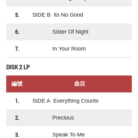
5.
SIDE B Its No Good
6.
Sister Of Night
7.
In Your Room
DISK 2 LP
編號
曲目
1.
SIDE A Everything Counts
2.
Precious
3.
Speak To Me