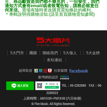
單。
商品斷貨是我們都不樂見的，一但發生，我們
通知方式會有email/或者致電告知，請務必留意任
何來信。
賣場有隨時更改購買需知條款的權利。
＊專輯說明得購物須知:(請至首頁購物需知參閱)
5大門市
團購
聯絡我們
5大徵人
5大金榜
友站連結
超商取貨
社群媒體
臺灣網路認證
TEL：06-2282886 FAX：06-
2285023
上班時間：AM10:00~PM18:00 (六日休假)
© Five Music. All Rights Reserved.