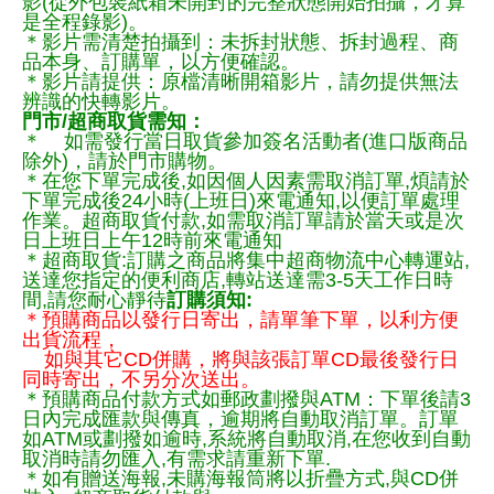
影(從外包裝紙箱未開封的完整狀態開始拍攝，才算
是全程錄影)。
＊影片需清楚拍攝到：未拆封狀態、拆封過程、商
品本身、訂購單，以方便確認。
＊影片請提供：原檔清晰開箱影片，請勿提供無法
辨識的快轉影片。
門市/超商取貨需知：
＊ 如需發行當日取貨參加簽名活動者(進口版商品
除外)，請於門市購物。
＊在您下單完成後,如因個人因素需取消訂單,煩請於
下單完成後24小時(上班日)來電通知,以便訂單處理
作業。超商取貨付款,如需取消訂單請於當天或是次
日上班日上午12時前來電通知
＊超商取貨:訂購之商品將集中超商物流中心轉運站,
送達您指定的便利商店,轉站送達需3-5天工作日時
間,請您耐心靜待
訂購須知:
＊預購商品以發行日寄出，請單筆下單，以利方便
出貨流程，
如與其它CD併購，將與該張訂單CD最後發行日
同時寄出，不另分次送出。
＊預購商品付款方式如郵政劃撥與ATM：下單後請3
日內完成匯款與傳真，逾期將自動取消訂單。訂單
如ATM或劃撥如逾時,系統將自動取消,在您收到自動
取消時請勿匯入,有需求請重新下單.
＊如有贈送海報,未購海報筒將以折疊方式,與CD併