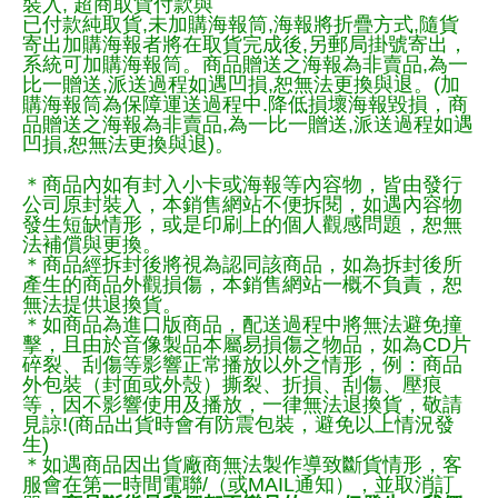
裝入, 超商取貨付款與
已付款純取貨,未加購海報筒,海報將折疊方式,隨貨
寄出加購海報者將在取貨完成後,另郵局掛號寄出，
系統可加購海報筒。商品贈送之海報為非賣品,為一
比一贈送,派送過程如遇凹損,恕無法更換與退。(加
購海報筒為保障運送過程中.降低損壞海報毀損，商
品贈送之海報為非賣品,為一比一贈送,派送過程如遇
凹損,恕無法更換與退)。
＊商品內如有封入小卡或海報等內容物，皆由發行
公司原封裝入，本銷售網站不便拆閱，如遇內容物
發生短缺情形，或是印刷上的個人觀感問題，恕無
法補償與更換。
＊商品經拆封後將視為認同該商品，如為拆封後所
產生的商品外觀損傷，本銷售網站一概不負責，恕
無法提供退換貨。
＊如商品為進口版商品，配送過程中將無法避免撞
擊，且由於音像製品本屬易損傷之物品，如為CD片
碎裂、刮傷等影響正常播放以外之情形，例：商品
外包裝（封面或外殼）撕裂、折損、刮傷、壓痕
等，因不影響使用及播放，一律無法退換貨，敬請
見諒!(商品出貨時會有防震包裝，避免以上情況發
生)
＊如遇商品因出貨廠商無法製作導致斷貨情形，客
服會在第一時間電聯/（或MAIL通知），並取消訂