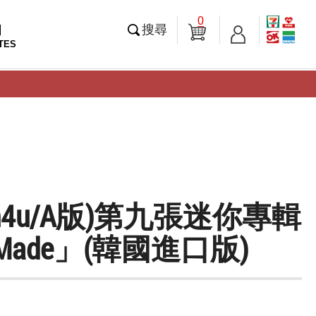
0
知
搜尋
TES
wn4u/A版)第九張迷你專輯
 Made」(韓國進口版)