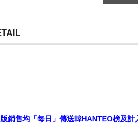
ETAIL
銷售均「每日」傳送韓HANTEO榜及計入CI