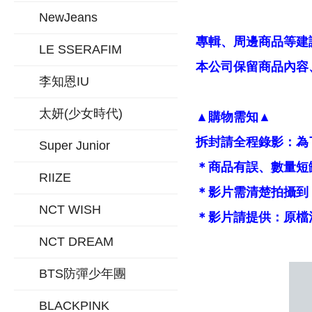
NewJeans
專輯、周邊商品等建
LE SSERAFIM
本公司保留商品內容、
李知恩IU
太妍(少女時代)
▲購物需知▲
拆封請全程錄影：為
Super Junior
＊商品有誤、數量短
RIIZE
＊影片需清楚拍攝到
NCT WISH
＊影片請提供：原檔
NCT DREAM
BTS防彈少年團
BLACKPINK