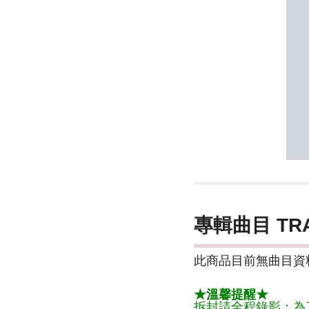
專輯曲目 TR
此商品目前無曲目資料
★溫馨提醒★
拆封請全程錄影：為