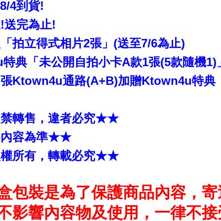
~8/4到貨!
!送完為止!
拍立得式相片2張」(送至7/6為止)
4u特典「未公開自拍小卡A款1張(5款隨機1)
Ktown4u通路(A+B)加贈Ktown4u特
嚴禁轉售，違者必究★★
品內容為準★★
版權所有，轉載必究★★
盒包裝是為了保護商品內容，寄
不影響內容物及使用，一律不接