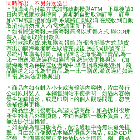
同時寄出，不另分次送出。
＊預購商品付款方式如郵政劃撥與ATM：下單後請3
日內完成匯款與傳真，逾期將自動取消訂單。訂單
如ATM或劃撥如逾時,系統將自動取消,在您收到自動
取消時請勿匯入,有需求請重新下單.
＊如有贈送海報,未購海報筒將以折疊方式,與CD併
裝入, 超商取貨付款與
已付款純取貨,未加購海報筒,海報將折疊方式,隨貨
寄出加購海報者將在取貨完成後,另郵局掛號寄出，
系統可加購海報筒。商品贈送之海報為非賣品,為一
比一贈送,派送過程如遇凹損,恕無法更換與退。(加
購海報筒為保障運送過程中.降低損壞海報毀損，商
品贈送之海報為非賣品,為一比一贈送,派送過程如遇
凹損,恕無法更換與退)。
＊商品內如有封入小卡或海報等內容物，皆由發行
公司原封裝入，本銷售網站不便拆閱，如遇內容物
發生短缺情形，或是印刷上的個人觀感問題，恕無
法補償與更換。
＊商品經拆封後將視為認同該商品，如為拆封後所
產生的商品外觀損傷，本銷售網站一概不負責，恕
無法提供退換貨。
＊如商品為進口版商品，配送過程中將無法避免撞
擊，且由於音像製品本屬易損傷之物品，如為CD片
碎裂、刮傷等影響正常播放以外之情形，例：商品