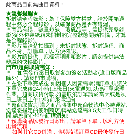
此商品目前無曲目資料 !
★溫馨提醒★
拆封請全程錄影：為了保障雙方權益，請於開箱過
程中務必全程錄影，以確保商品是否有遺漏。
＊商品有誤、數量短缺、瑕疵品等，需提供完整錄
影(從外包裝紙箱未開封的完整狀態開始拍攝，才算
是全程錄影)。
＊影片需清楚拍攝到：未拆封狀態、拆封過程、商
品本身、訂購單，以方便確認。
＊影片請提供：原檔清晰開箱影片，請勿提供無法
辨識的快轉影片。
門市/超商取貨需知：
＊ 如需發行當日取貨參加簽名活動者(進口版商品
除外)，請於門市購物。
＊在您下單完成後,如因個人因素需取消訂單,煩請於
下單完成後24小時(上班日)來電通知,以便訂單處理
作業。超商取貨付款,如需取消訂單請於當天或是次
日上班日上午12時前來電通知
＊超商取貨:訂購之商品將集中超商物流中心轉運站,
送達您指定的便利商店,轉站送達需3-5天工作日時
間,請您耐心靜待
訂購須知:
＊預購商品以發行日寄出，請單筆下單，以利方便
出貨流程，
如與其它CD併購，將與該張訂單CD最後發行日