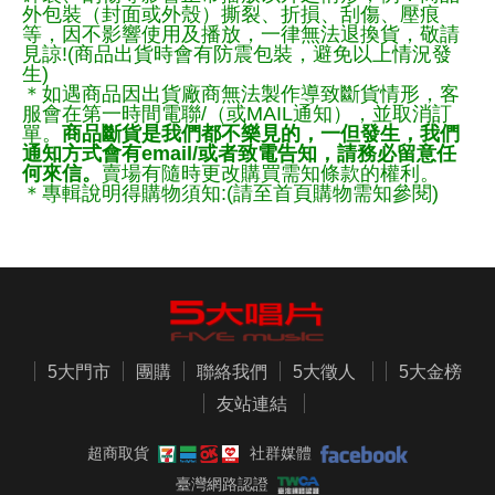
外包裝（封面或外殼）撕裂、折損、刮傷、壓痕
等，因不影響使用及播放，一律無法退換貨，敬請
見諒!(商品出貨時會有防震包裝，避免以上情況發
生)
＊如遇商品因出貨廠商無法製作導致斷貨情形，客
服會在第一時間電聯/（或MAIL通知），並取消訂
單。
商品斷貨是我們都不樂見的，一但發生，我們
通知方式會有email/或者致電告知，請務必留意任
何來信。
賣場有隨時更改購買需知條款的權利。
＊專輯說明得購物須知:(請至首頁購物需知參閱)
5大門市
團購
聯絡我們
5大徵人
5大金榜
友站連結
超商取貨
社群媒體
臺灣網路認證