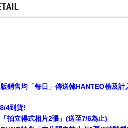
ETAIL
銷售均「每日」傳送韓HANTEO榜及計入CI
~8/4到貨!
拍立得式相片2張」(送至7/6為止)