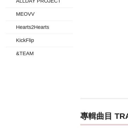
ALLDAY PROJECT
MEOVV
Hearts2Hearts
KickFlip
&TEAM
專輯曲目 TR