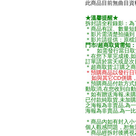
此商品目前無曲目資料
★溫馨提醒★
拆封請全程錄影：為
＊商品有誤、數量短
＊影片需清楚拍攝到
＊影片請提供：原檔
門市/超商取貨需知：
＊ 如需發行當日取
＊在您下單完成後,如
訂單請於當天或是次
＊超商取貨:訂購之商
＊預購商品以發行日
如與其它CD併購，
＊預購商品付款方式
動取消,在您收到自動
＊如有贈送海報,未購
已付款純取貨,未加
之海報為非賣品,為
海報為非賣品,為一比
＊商品內如有封入小
個人觀感問題，恕無
＊商品經拆封後將視