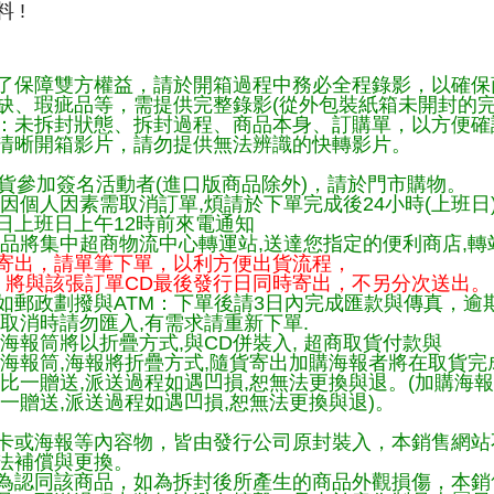
 !
了保障雙方權益，請於開箱過程中務必全程錄影，以確保
缺、瑕疵品等，需提供完整錄影(從外包裝紙箱未開封的完
：未拆封狀態、拆封過程、商品本身、訂購單，以方便確
清晰開箱影片，請勿提供無法辨識的快轉影片。
貨參加簽名活動者(進口版商品除外)，請於門市購物。
因個人因素需取消訂單,煩請於下單完成後24小時(上班日
日上班日上午12時前來電通知
品將集中超商物流中心轉運站,送達您指定的便利商店,轉站
寄出，請單筆下單，以利方便出貨流程，
將與該張訂單CD最後發行日同時寄出，不另分次送出。
如郵政劃撥與ATM：下單後請3日內完成匯款與傳真，逾
取消時請勿匯入,有需求請重新下單.
海報筒將以折疊方式,與CD併裝入, 超商取貨付款與
購海報筒,海報將折疊方式,隨貨寄出加購海報者將在取貨
一比一贈送,派送過程如遇凹損,恕無法更換與退。(加購海
一贈送,派送過程如遇凹損,恕無法更換與退)。
卡或海報等內容物，皆由發行公司原封裝入，本銷售網站
法補償與更換。
為認同該商品，如為拆封後所產生的商品外觀損傷，本銷