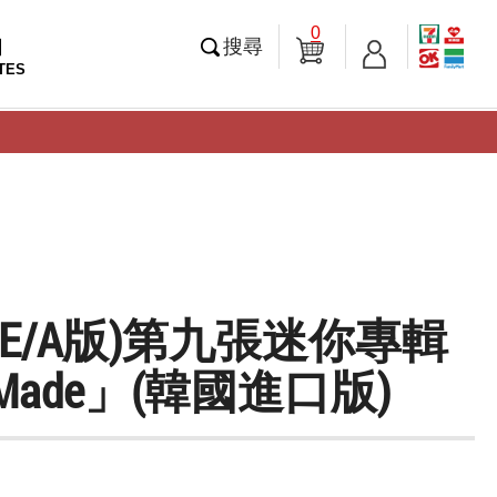
0
知
搜尋
TES
VVE/A版)第九張迷你專輯
 Made」(韓國進口版)