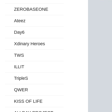
ZEROBASEONE
Ateez
Day6
Xdinary Heroes
TWS
ILLIT
TripleS
QWER
KISS OF LIFE