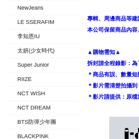
NewJeans
專輯、周邊商品等建
LE SSERAFIM
本公司保留商品內容、
李知恩IU
太妍(少女時代)
▲購物需知▲
拆封請全程錄影：為
Super Junior
＊商品有誤、數量短
RIIZE
＊影片需清楚拍攝到
NCT WISH
＊影片請提供：原檔
NCT DREAM
BTS防彈少年團
BLACKPINK