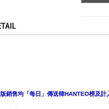
ETAIL
銷售均「每日」傳送韓HANTEO榜及計入CI