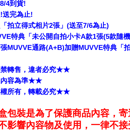
~8/4到貨!
!送完為止!
拍立得式相片2張」(送至7/6為止)
VE特典「未公開自拍小卡A款1張(5款隨機1
MUVVE通路(A+B)加贈MUVVE特典「
嚴禁轉售，違者必究★★
品內容為準★★
版權所有，轉載必究★★
盒包裝是為了保護商品內容，寄
不影響內容物及使用，一律不接