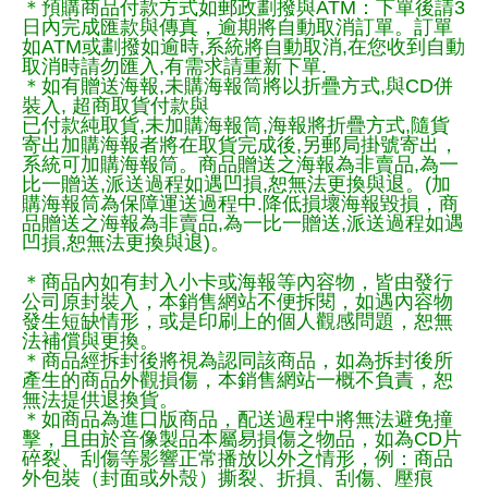
＊預購商品付款方式如郵政劃撥與ATM：下單後請3
日內完成匯款與傳真，逾期將自動取消訂單。訂單
如ATM或劃撥如逾時,系統將自動取消,在您收到自動
取消時請勿匯入,有需求請重新下單.
＊如有贈送海報,未購海報筒將以折疊方式,與CD併
裝入, 超商取貨付款與
已付款純取貨,未加購海報筒,海報將折疊方式,隨貨
寄出加購海報者將在取貨完成後,另郵局掛號寄出，
系統可加購海報筒。商品贈送之海報為非賣品,為一
比一贈送,派送過程如遇凹損,恕無法更換與退。(加
購海報筒為保障運送過程中.降低損壞海報毀損，商
品贈送之海報為非賣品,為一比一贈送,派送過程如遇
凹損,恕無法更換與退)。
＊商品內如有封入小卡或海報等內容物，皆由發行
公司原封裝入，本銷售網站不便拆閱，如遇內容物
發生短缺情形，或是印刷上的個人觀感問題，恕無
法補償與更換。
＊商品經拆封後將視為認同該商品，如為拆封後所
產生的商品外觀損傷，本銷售網站一概不負責，恕
無法提供退換貨。
＊如商品為進口版商品，配送過程中將無法避免撞
擊，且由於音像製品本屬易損傷之物品，如為CD片
碎裂、刮傷等影響正常播放以外之情形，例：商品
外包裝（封面或外殼）撕裂、折損、刮傷、壓痕