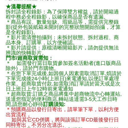
★溫馨提醒★
拆封請全程錄影：為了保障雙方權益，請於開箱過
程中務必全程錄影，以確保商品是否有遺漏。
＊商品有誤、數量短缺、瑕疵品等，需提供完整錄
影(從外包裝紙箱未開封的完整狀態開始拍攝，才算
是全程錄影)。
＊影片需清楚拍攝到：未拆封狀態、拆封過程、商
品本身、訂購單，以方便確認。
＊影片請提供：原檔清晰開箱影片，請勿提供無法
辨識的快轉影片。
門市/超商取貨需知：
＊ 如需發行當日取貨參加簽名活動者(進口版商品
除外)，請於門市購物。
＊在您下單完成後,如因個人因素需取消訂單,煩請於
下單完成後24小時(上班日)來電通知,以便訂單處理
作業。超商取貨付款,如需取消訂單請於當天或是次
日上班日上午12時前來電通知
＊超商取貨:訂購之商品將集中超商物流中心轉運站,
送達您指定的便利商店,轉站送達需3-5天工作日時
間,請您耐心靜待
訂購須知:
＊預購商品以發行日寄出，請單筆下單，以利方便
出貨流程，
如與其它CD併購，將與該張訂單CD最後發行日
同時寄出，不另分次送出。