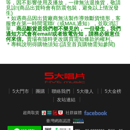
等，因不影響使用及播放，一律無法退換貨，敬請
見諒!(商品出貨時會有防震包裝，避免以上情況發
生)
＊如遇商品因出貨廠商無法製作導致斷貨情形，客
服會在第一時間電聯/（或MAIL通知），並取消訂
單。
商品斷貨是我們都不樂見的，一但發生，我們
通知方式會有email/或者致電告知，請務必留意任
何來信。
賣場有隨時更改購買需知條款的權利。
＊專輯說明得購物須知:(請至首頁購物需知參閱)
5大門市
團購
聯絡我們
5大徵人
5大金榜
友站連結
超商取貨
社群媒體
臺灣網路認證