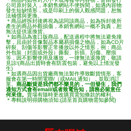
公司原封裝入，本銷售網站不便拆閱，如遇內容物
發生短缺情形，或是印刷上的個人觀感問題，恕無
法補償與更換。
＊商品經拆封後將視為認同該商品，如為拆封後所
產生的商品外觀損傷，本銷售網站一概不負責，恕
無法提供退換貨。
＊如商品為進口版商品，配送過程中將無法避免撞
擊，且由於音像製品本屬易損傷之物品，如為CD片
碎裂、刮傷等影響正常播放以外之情形，例：商品
外包裝（封面或外殼）撕裂、折損、刮傷、壓痕
等，因不影響使用及播放，一律無法退換貨，敬請
見諒!(商品出貨時會有防震包裝，避免以上情況發
生)
＊如遇商品因出貨廠商無法製作導致斷貨情形，客
服會在第一時間電聯/（或MAIL通知），並取消訂
單。
商品斷貨是我們都不樂見的，一但發生，我們
通知方式會有email/或者致電告知，請務必留意任
何來信。
賣場有隨時更改購買需知條款的權利。
＊專輯說明得購物須知:(請至首頁購物需知參閱)