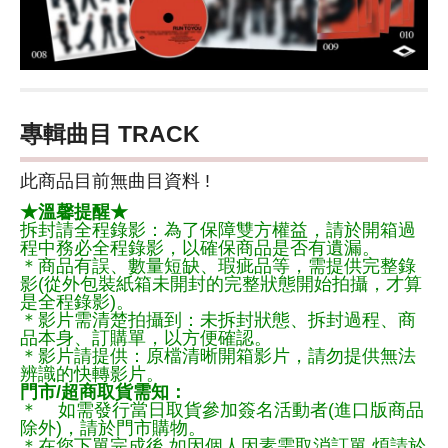
專輯曲目 TRACK
此商品目前無曲目資料 !
★溫馨提醒★
拆封請全程錄影：為了保障雙方權益，請於開箱過
程中務必全程錄影，以確保商品是否有遺漏。
＊商品有誤、數量短缺、瑕疵品等，需提供完整錄
影(從外包裝紙箱未開封的完整狀態開始拍攝，才算
是全程錄影)。
＊影片需清楚拍攝到：未拆封狀態、拆封過程、商
品本身、訂購單，以方便確認。
＊影片請提供：原檔清晰開箱影片，請勿提供無法
辨識的快轉影片。
門市/超商取貨需知：
＊ 如需發行當日取貨參加簽名活動者(進口版商品
除外)，請於門市購物。
＊在您下單完成後,如因個人因素需取消訂單,煩請於