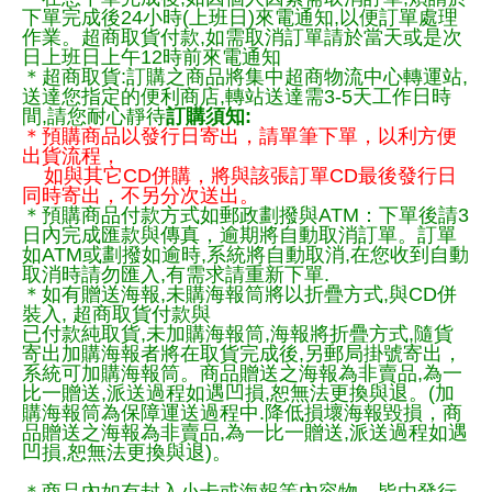
下單完成後24小時(上班日)來電通知,以便訂單處理
作業。超商取貨付款,如需取消訂單請於當天或是次
日上班日上午12時前來電通知
＊超商取貨:訂購之商品將集中超商物流中心轉運站,
送達您指定的便利商店,轉站送達需3-5天工作日時
間,請您耐心靜待
訂購須知:
＊預購商品以發行日寄出，請單筆下單，以利方便
出貨流程，
如與其它CD併購，將與該張訂單CD最後發行日
同時寄出，不另分次送出。
＊預購商品付款方式如郵政劃撥與ATM：下單後請3
日內完成匯款與傳真，逾期將自動取消訂單。訂單
如ATM或劃撥如逾時,系統將自動取消,在您收到自動
取消時請勿匯入,有需求請重新下單.
＊如有贈送海報,未購海報筒將以折疊方式,與CD併
裝入, 超商取貨付款與
已付款純取貨,未加購海報筒,海報將折疊方式,隨貨
寄出加購海報者將在取貨完成後,另郵局掛號寄出，
系統可加購海報筒。商品贈送之海報為非賣品,為一
比一贈送,派送過程如遇凹損,恕無法更換與退。(加
購海報筒為保障運送過程中.降低損壞海報毀損，商
品贈送之海報為非賣品,為一比一贈送,派送過程如遇
凹損,恕無法更換與退)。
＊商品內如有封入小卡或海報等內容物，皆由發行