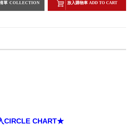
單 COLLECTION
放入購物車 ADD TO CART
RCLE CHART★