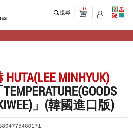
0
知
搜尋
TES
HUTA(LEE MINHYUK)
EMPERATURE(GOODS
)(KIWEE)」(韓國進口版)
8804775480171