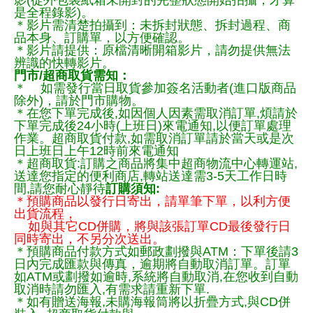
是全程錄影)。
＊影片需清楚拍攝到：未拆封狀態、拆封過程、商
品本身、訂購單，以方便確認。
＊影片請提供：原檔清晰開箱影片，請勿提供無法
辨識的快轉影片。
門市/超商取貨需知：
＊ 如需發行當日取貨參加簽名活動者(進口版商品
除外)，請於門市購物。
＊在您下單完成後,如因個人因素需取消訂單,煩請於
下單完成後24小時(上班日)來電通知,以便訂單處理
作業。超商取貨付款,如需取消訂單請於當天或是次
日上班日上午12時前來電通知
＊超商取貨:訂購之商品將集中超商物流中心轉運站,
送達您指定的便利商店,轉站送達需3-5天工作日時
間,請您耐心靜待
訂購須知:
＊預購商品以發行日寄出，請單筆下單，以利方便
出貨流程，
如與其它CD併購，將與該張訂單CD最後發行日
同時寄出，不另分次送出。
＊預購商品付款方式如郵政劃撥與ATM：下單後請3
日內完成匯款與傳真，逾期將自動取消訂單。訂單
如ATM或劃撥如逾時,系統將自動取消,在您收到自動
取消時請勿匯入,有需求請重新下單.
＊如有贈送海報,未購海報筒將以折疊方式,與CD併