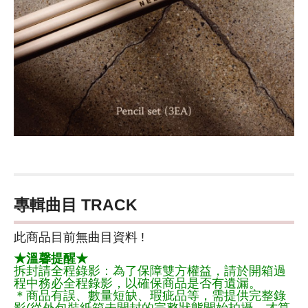
專輯曲目 TRACK
此商品目前無曲目資料 !
★溫馨提醒★
拆封請全程錄影：為了保障雙方權益，請於開箱過
程中務必全程錄影，以確保商品是否有遺漏。
＊商品有誤、數量短缺、瑕疵品等，需提供完整錄
影(從外包裝紙箱未開封的完整狀態開始拍攝，才算