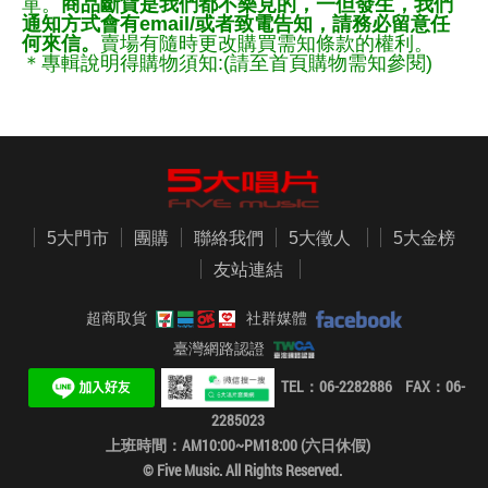
單。
商品斷貨是我們都不樂見的，一但發生，我們
通知方式會有email/或者致電告知，請務必留意任
何來信。
賣場有隨時更改購買需知條款的權利。
＊專輯說明得購物須知:(請至首頁購物需知參閱)
5大門市
團購
聯絡我們
5大徵人
5大金榜
友站連結
超商取貨
社群媒體
臺灣網路認證
TEL：06-2282886 FAX：06-
2285023
上班時間：AM10:00~PM18:00 (六日休假)
© Five Music. All Rights Reserved.