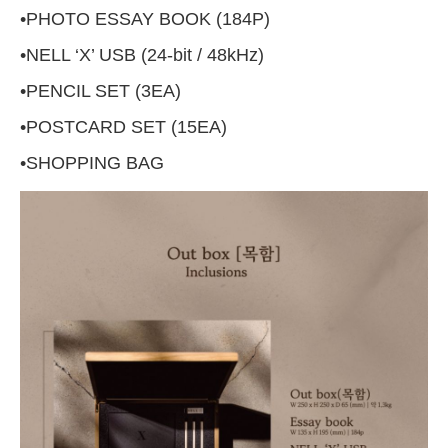
•PHOTO ESSAY BOOK (184P)
•NELL ‘X’ USB (24-bit / 48kHz)
•PENCIL SET (3EA)
•POSTCARD SET (15EA)
•SHOPPING BAG