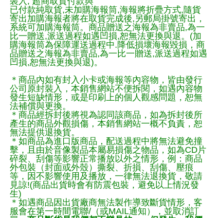
裝入, 超商取貨付款與
已付款純取貨,未加購海報筒,海報將折疊方式,隨貨
寄出加購海報者將在取貨完成後,另郵局掛號寄出，
系統可加購海報筒。商品贈送之海報為非賣品,為一
比一贈送,派送過程如遇凹損,恕無法更換與退。(加
購海報筒為保障運送過程中.降低損壞海報毀損，商
品贈送之海報為非賣品,為一比一贈送,派送過程如遇
凹損,恕無法更換與退)。
＊商品內如有封入小卡或海報等內容物，皆由發行
公司原封裝入，本銷售網站不便拆閱，如遇內容物
發生短缺情形，或是印刷上的個人觀感問題，恕無
法補償與更換。
＊商品經拆封後將視為認同該商品，如為拆封後所
產生的商品外觀損傷，本銷售網站一概不負責，恕
無法提供退換貨。
＊如商品為進口版商品，配送過程中將無法避免撞
擊，且由於音像製品本屬易損傷之物品，如為CD片
碎裂、刮傷等影響正常播放以外之情形，例：商品
外包裝（封面或外殼）撕裂、折損、刮傷、壓痕
等，因不影響使用及播放，一律無法退換貨，敬請
見諒!(商品出貨時會有防震包裝，避免以上情況發
生)
＊如遇商品因出貨廠商無法製作導致斷貨情形，客
服會在第一時間電聯/（或MAIL通知），並取消訂