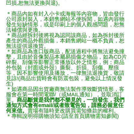
凹損,恕無法更換與退)。
＊商品內如有封入小卡或海報等內容物，皆由發行
公司原封裝入，本銷售網站不便拆閱，如遇內容物
發生短缺情形，或是印刷上的個人觀感問題，恕無
法補償與更換。
＊商品經拆封後將視為認同該商品，如為拆封後所
產生的商品外觀損傷，本銷售網站一概不負責，恕
無法提供退換貨。
＊如商品為進口版商品，配送過程中將無法避免撞
擊，且由於音像製品本屬易損傷之物品，如為CD片
碎裂、刮傷等影響正常播放以外之情形，例：商品
外包裝（封面或外殼）撕裂、折損、刮傷、壓痕
等，因不影響使用及播放，一律無法退換貨，敬請
見諒!(商品出貨時會有防震包裝，避免以上情況發
生)
＊如遇商品因出貨廠商無法製作導致斷貨情形，客
服會在第一時間電聯/（或MAIL通知），並取消訂
單。
商品斷貨是我們都不樂見的，一但發生，我們
通知方式會有email/或者致電告知，請務必留意任
何來信。
賣場有隨時更改購買需知條款的權利。
＊專輯說明得購物須知:(請至首頁購物需知參閱)