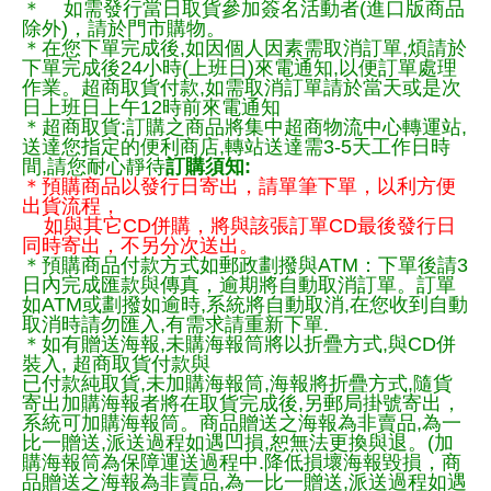
＊ 如需發行當日取貨參加簽名活動者(進口版商品
除外)，請於門市購物。
＊在您下單完成後,如因個人因素需取消訂單,煩請於
下單完成後24小時(上班日)來電通知,以便訂單處理
作業。超商取貨付款,如需取消訂單請於當天或是次
日上班日上午12時前來電通知
＊超商取貨:訂購之商品將集中超商物流中心轉運站,
送達您指定的便利商店,轉站送達需3-5天工作日時
間,請您耐心靜待
訂購須知:
＊預購商品以發行日寄出，請單筆下單，以利方便
出貨流程，
如與其它CD併購，將與該張訂單CD最後發行日
同時寄出，不另分次送出。
＊預購商品付款方式如郵政劃撥與ATM：下單後請3
日內完成匯款與傳真，逾期將自動取消訂單。訂單
如ATM或劃撥如逾時,系統將自動取消,在您收到自動
取消時請勿匯入,有需求請重新下單.
＊如有贈送海報,未購海報筒將以折疊方式,與CD併
裝入, 超商取貨付款與
已付款純取貨,未加購海報筒,海報將折疊方式,隨貨
寄出加購海報者將在取貨完成後,另郵局掛號寄出，
系統可加購海報筒。商品贈送之海報為非賣品,為一
比一贈送,派送過程如遇凹損,恕無法更換與退。(加
購海報筒為保障運送過程中.降低損壞海報毀損，商
品贈送之海報為非賣品,為一比一贈送,派送過程如遇