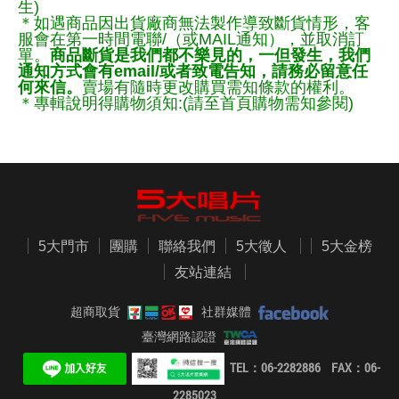
生)
＊如遇商品因出貨廠商無法製作導致斷貨情形，客
服會在第一時間電聯/（或MAIL通知），並取消訂
單。
商品斷貨是我們都不樂見的，一但發生，我們
通知方式會有email/或者致電告知，請務必留意任
何來信。
賣場有隨時更改購買需知條款的權利。
＊專輯說明得購物須知:(請至首頁購物需知參閱)
5大門市
團購
聯絡我們
5大徵人
5大金榜
友站連結
超商取貨
社群媒體
臺灣網路認證
TEL：06-2282886 FAX：06-
2285023