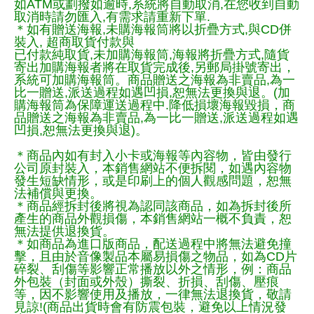
如ATM或劃撥如逾時,系統將自動取消,在您收到自動
取消時請勿匯入,有需求請重新下單.
＊如有贈送海報,未購海報筒將以折疊方式,與CD併
裝入, 超商取貨付款與
已付款純取貨,未加購海報筒,海報將折疊方式,隨貨
寄出加購海報者將在取貨完成後,另郵局掛號寄出，
系統可加購海報筒。商品贈送之海報為非賣品,為一
比一贈送,派送過程如遇凹損,恕無法更換與退。(加
購海報筒為保障運送過程中.降低損壞海報毀損，商
品贈送之海報為非賣品,為一比一贈送,派送過程如遇
凹損,恕無法更換與退)。
＊商品內如有封入小卡或海報等內容物，皆由發行
公司原封裝入，本銷售網站不便拆閱，如遇內容物
發生短缺情形，或是印刷上的個人觀感問題，恕無
法補償與更換。
＊商品經拆封後將視為認同該商品，如為拆封後所
產生的商品外觀損傷，本銷售網站一概不負責，恕
無法提供退換貨。
＊如商品為進口版商品，配送過程中將無法避免撞
擊，且由於音像製品本屬易損傷之物品，如為CD片
碎裂、刮傷等影響正常播放以外之情形，例：商品
外包裝（封面或外殼）撕裂、折損、刮傷、壓痕
等，因不影響使用及播放，一律無法退換貨，敬請
見諒!(商品出貨時會有防震包裝，避免以上情況發