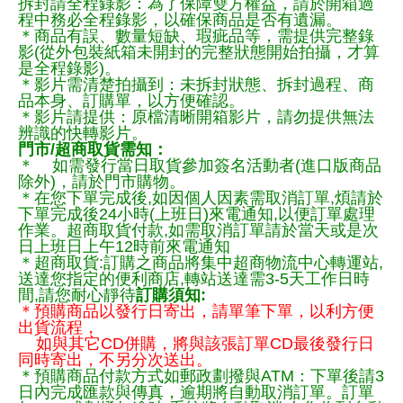
拆封請全程錄影：為了保障雙方權益，請於開箱過
程中務必全程錄影，以確保商品是否有遺漏。
＊商品有誤、數量短缺、瑕疵品等，需提供完整錄
影(從外包裝紙箱未開封的完整狀態開始拍攝，才算
是全程錄影)。
＊影片需清楚拍攝到：未拆封狀態、拆封過程、商
品本身、訂購單，以方便確認。
＊影片請提供：原檔清晰開箱影片，請勿提供無法
辨識的快轉影片。
門市/超商取貨需知：
＊ 如需發行當日取貨參加簽名活動者(進口版商品
除外)，請於門市購物。
＊在您下單完成後,如因個人因素需取消訂單,煩請於
下單完成後24小時(上班日)來電通知,以便訂單處理
作業。超商取貨付款,如需取消訂單請於當天或是次
日上班日上午12時前來電通知
＊超商取貨:訂購之商品將集中超商物流中心轉運站,
送達您指定的便利商店,轉站送達需3-5天工作日時
間,請您耐心靜待
訂購須知:
＊預購商品以發行日寄出，請單筆下單，以利方便
出貨流程，
如與其它CD併購，將與該張訂單CD最後發行日
同時寄出，不另分次送出。
＊預購商品付款方式如郵政劃撥與ATM：下單後請3
日內完成匯款與傳真，逾期將自動取消訂單。訂單