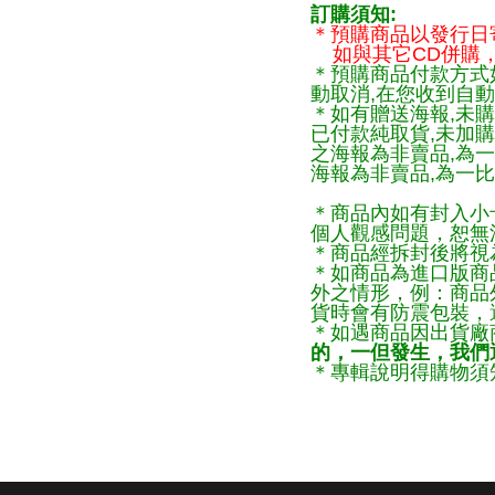
訂購須知:
＊預購商品以發行日
如與其它CD併購，
＊預購商品付款方式
動取消,在您收到自動
＊如有贈送海報,未購
已付款純取貨,未加
之海報為非賣品,為
海報為非賣品,為一比
＊商品內如有封入小
個人觀感問題，恕無
＊商品經拆封後將視
＊如商品為進口版商
外之情形，例：商品
貨時會有防震包裝，
＊如遇商品因出貨廠
的，一但發生，我們通
＊專輯說明得購物須知