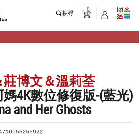
0
知
搜尋
TES
＆莊博文＆溫莉荃
媽4K數位修復版-(藍光)
a and Her Ghosts
4710155255922