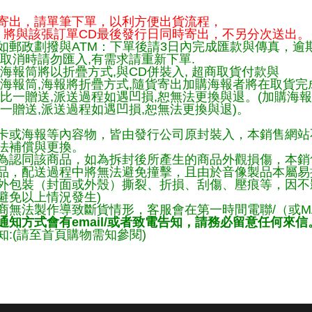
寄出，請單筆下單，以利方便出貨流程，
將與該張訂單CD最後發行日同時寄出，不另分次送出。
如郵政劃撥與ATM：下單後請3日內完成匯款與傳真，逾
取消時請勿匯入,有需求請重新下單.
海報筒將以折疊方式,與CD併裝入, 超商取貨付款與
購海報筒,海報將折疊方式,隨貨寄出加購海報者將在取貨
一比一贈送,派送過程如遇凹損,恕無法更換與退。(加購海
一贈送,派送過程如遇凹損,恕無法更換與退)。
卡或海報等內容物，皆由發行公司原封裝入，本銷售網站
法補償與更換。
為認同該商品，如為拆封後所產生的商品外觀損傷，本銷
品，配送過程中將無法避免撞擊，且由於音像製品本屬易
外包裝（封面或外殼）撕裂、折損、刮傷、壓痕等，因不影
避免以上情況發生)
商無法製作導致斷貨情形，客服會在第一時間電聯/（或M
知方式會有email/或者致電告知，請務必留意任何來信
:(請至首頁購物需知參閱)