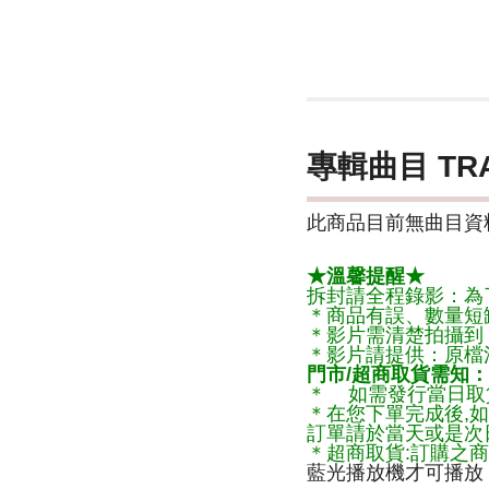
專輯曲目 TR
此商品目前無曲目資料
★溫馨提醒★
拆封請全程錄影：為
＊商品有誤、數量短
＊影片需清楚拍攝到
＊影片請提供：原檔
門市/超商取貨需知：
＊ 如需發行當日取
＊在您下單完成後,如
訂單請於當天或是次
＊超商取貨:訂購之商
藍光播放機才可播放