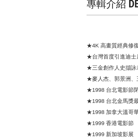
專輯介紹
D
★4K 高畫質經典
★台灣首度引進迪士
★三金創作人史擷詠
★麥人杰、郭景洲、
★1998 台北電影
★1998 台北金馬
★1998 加拿大溫哥
★1999 香港電影節
★1999 新加坡影展