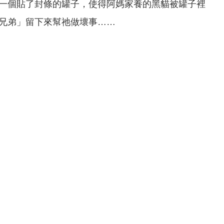
一個貼了封條的罐子，使得阿媽家養的黑貓被罐子裡
兄弟」留下來幫祂做壞事……