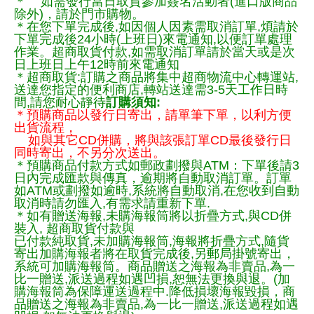
＊ 如需發行當日取貨參加簽名活動者(進口版商品
除外)，請於門市購物。
＊在您下單完成後,如因個人因素需取消訂單,煩請於
下單完成後24小時(上班日)來電通知,以便訂單處理
作業。超商取貨付款,如需取消訂單請於當天或是次
日上班日上午12時前來電通知
＊超商取貨:訂購之商品將集中超商物流中心轉運站,
送達您指定的便利商店,轉站送達需3-5天工作日時
間,請您耐心靜待
訂購須知:
＊預購商品以發行日寄出，請單筆下單，以利方便
出貨流程，
如與其它CD併購，將與該張訂單CD最後發行日
同時寄出，不另分次送出。
＊預購商品付款方式如郵政劃撥與ATM：下單後請3
日內完成匯款與傳真，逾期將自動取消訂單。訂單
如ATM或劃撥如逾時,系統將自動取消,在您收到自動
取消時請勿匯入,有需求請重新下單.
＊如有贈送海報,未購海報筒將以折疊方式,與CD併
裝入, 超商取貨付款與
已付款純取貨,未加購海報筒,海報將折疊方式,隨貨
寄出加購海報者將在取貨完成後,另郵局掛號寄出，
系統可加購海報筒。商品贈送之海報為非賣品,為一
比一贈送,派送過程如遇凹損,恕無法更換與退。(加
購海報筒為保障運送過程中.降低損壞海報毀損，商
品贈送之海報為非賣品,為一比一贈送,派送過程如遇