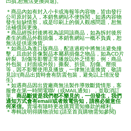
凹損,恕無法更換與退)。
＊商品內如有封入小卡或海報等內容物，皆由發行
公司原封裝入，本銷售網站不便拆閱，如遇內容物
發生短缺情形，或是印刷上的個人觀感問題，恕無
法補償與更換。
＊商品經拆封後將視為認同該商品，如為拆封後所
產生的商品外觀損傷，本銷售網站一概不負責，恕
無法提供退換貨。
＊如商品為進口版商品，配送過程中將無法避免撞
擊，且由於音像製品本屬易損傷之物品，如為CD片
碎裂、刮傷等影響正常播放以外之情形，例：商品
外包裝（封面或外殼）撕裂、折損、刮傷、壓痕
等，因不影響使用及播放，一律無法退換貨，敬請
見諒!(商品出貨時會有防震包裝，避免以上情況發
生)
＊如遇商品因出貨廠商無法製作導致斷貨情形，客
服會在第一時間電聯/（或MAIL通知），並取消訂
單。
商品斷貨是我們都不樂見的，一但發生，我們
通知方式會有email/或者致電告知，請務必留意任
何來信。
賣場有隨時更改購買需知條款的權利。
＊專輯說明得購物須知:(請至首頁購物需知參閱)