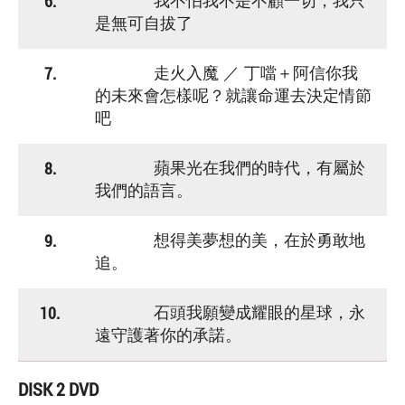
6.
我不怕我不是不顧一切，我只
是無可自拔了
7.
走火入魔 ／ 丁噹＋阿信你我
的未來會怎樣呢？就讓命運去決定情節
吧
8.
蘋果光在我們的時代，有屬於
我們的語言。
9.
想得美夢想的美，在於勇敢地
追。
10.
石頭我願變成耀眼的星球，永
遠守護著你的承諾。
DISK 2 DVD