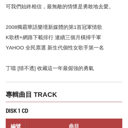
可我們始終相信，最無敵的情懷是勇敢地去愛。
2008獨霸華語樂壇新媒體的第1首冠軍情歌
K歌榜+網路下載排行 連續三個月橫掃千軍
YAHOO 全民票選 新生代個性女歌手第一名
丁噹 [猜不透] 收藏這一年最倔強的勇氣
專輯曲目 TRACK
DISK 1 CD
編號
曲目