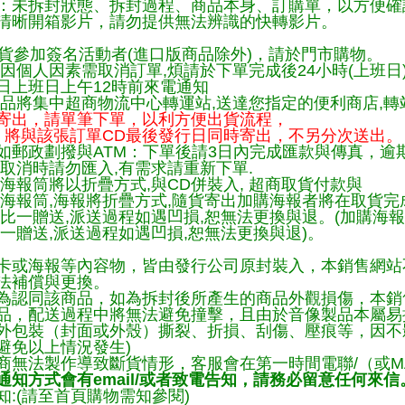
：未拆封狀態、拆封過程、商品本身、訂購單，以方便確
清晰開箱影片，請勿提供無法辨識的快轉影片。
貨參加簽名活動者(進口版商品除外)，請於門市購物。
因個人因素需取消訂單,煩請於下單完成後24小時(上班日
日上班日上午12時前來電通知
品將集中超商物流中心轉運站,送達您指定的便利商店,轉站
寄出，請單筆下單，以利方便出貨流程，
將與該張訂單CD最後發行日同時寄出，不另分次送出。
如郵政劃撥與ATM：下單後請3日內完成匯款與傳真，逾
取消時請勿匯入,有需求請重新下單.
海報筒將以折疊方式,與CD併裝入, 超商取貨付款與
購海報筒,海報將折疊方式,隨貨寄出加購海報者將在取貨
一比一贈送,派送過程如遇凹損,恕無法更換與退。(加購海
一贈送,派送過程如遇凹損,恕無法更換與退)。
卡或海報等內容物，皆由發行公司原封裝入，本銷售網站
法補償與更換。
為認同該商品，如為拆封後所產生的商品外觀損傷，本銷
品，配送過程中將無法避免撞擊，且由於音像製品本屬易
外包裝（封面或外殼）撕裂、折損、刮傷、壓痕等，因不影
避免以上情況發生)
商無法製作導致斷貨情形，客服會在第一時間電聯/（或M
知方式會有email/或者致電告知，請務必留意任何來信
:(請至首頁購物需知參閱)