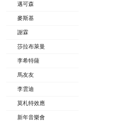
邁可森
麥斯基
謝霖
莎拉布萊曼
李希特薩
馬友友
李雲迪
莫札特效應
新年音樂會