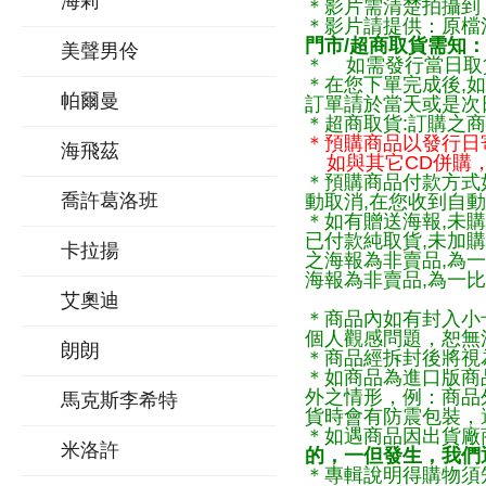
海莉
＊影片需清楚拍攝到
＊影片請提供：原檔
門市/超商取貨需知：
美聲男伶
＊ 如需發行當日取
＊在您下單完成後,如
帕爾曼
訂單請於當天或是次
＊超商取貨:訂購之商
＊預購商品以發行日
海飛茲
如與其它CD併購，
＊預購商品付款方式
喬許葛洛班
動取消,在您收到自動
＊如有贈送海報,未購
已付款純取貨,未加
卡拉揚
之海報為非賣品,為
海報為非賣品,為一比
艾奧迪
＊商品內如有封入小
個人觀感問題，恕無
朗朗
＊商品經拆封後將視
＊如商品為進口版商
外之情形，例：商品
馬克斯李希特
貨時會有防震包裝，
＊如遇商品因出貨廠
米洛許
的，一但發生，我們通
＊專輯說明得購物須知