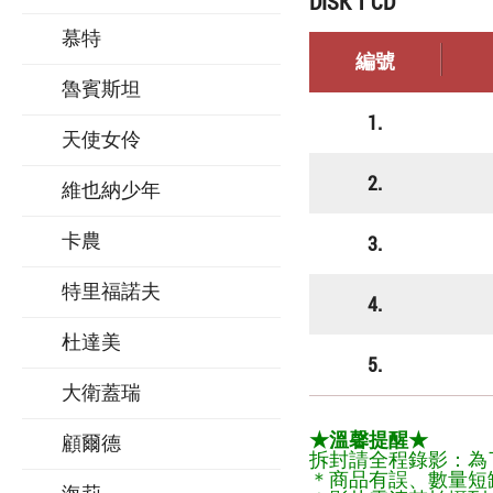
DISK 1 CD
慕特
編號
魯賓斯坦
1.
天使女伶
2.
維也納少年
3.
卡農
特里福諾夫
4.
杜達美
5.
大衛蓋瑞
★溫馨提醒★
顧爾德
拆封請全程錄影：為
＊商品有誤、數量短