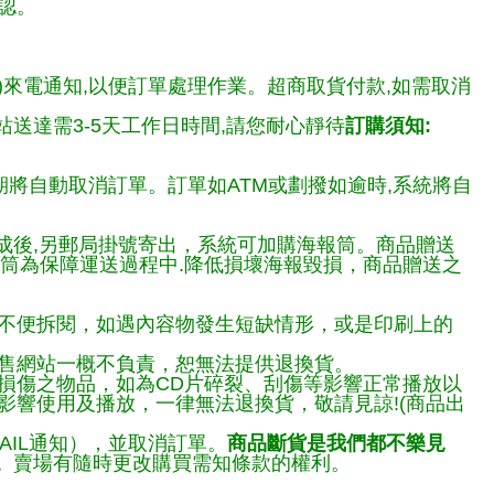
認。
)來電通知,以便訂單處理作業。超商取貨付款,如需取消
送達需3-5天工作日時間,請您耐心靜待
訂購須知:
期將自動取消訂單。訂單如ATM或劃撥如逾時,系統將自
完成後,另郵局掛號寄出，系統可加購海報筒。商品贈送
報筒為保障運送過程中.降低損壞海報毀損，商品贈送之
不便拆閱，如遇內容物發生短缺情形，或是印刷上的
售網站一概不負責，恕無法提供退換貨。
損傷之物品，如為CD片碎裂、刮傷等影響正常播放以
響使用及播放，一律無法退換貨，敬請見諒!(商品出
AIL通知），並取消訂單。
商品斷貨是我們都不樂見
。
賣場有隨時更改購買需知條款的權利。