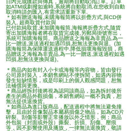
日內完成匯款與傳真，逾期將自動取消訂單。訂單
如ATM或劃撥如逾時,系統將自動取消,在您收到自動
取消時請勿匯入,有需求請重新下單.
＊如有贈送海報,未購海報筒將以折疊方式,與CD併
裝入, 超商取貨付款與
已付款純取貨,未加購海報筒,海報將折疊方式,隨貨
寄出加購海報者將在取貨完成後,另郵局掛號寄出，
系統可加購海報筒。商品贈送之海報為非賣品,為一
比一贈送,派送過程如遇凹損,恕無法更換與退。(加
購海報筒為保障運送過程中.降低損壞海報毀損，商
品贈送之海報為非賣品,為一比一贈送,派送過程如遇
凹損,恕無法更換與退)。
＊商品內如有封入小卡或海報等內容物，皆由發行
公司原封裝入，本銷售網站不便拆閱，如遇內容物
發生短缺情形，或是印刷上的個人觀感問題，恕無
法補償與更換。
＊商品經拆封後將視為認同該商品，如為拆封後所
產生的商品外觀損傷，本銷售網站一概不負責，恕
無法提供退換貨。
＊如商品為進口版商品，配送過程中將無法避免撞
擊，且由於音像製品本屬易損傷之物品，如為CD片
碎裂、刮傷等影響正常播放以外之情形，例：商品
外包裝（封面或外殼）撕裂、折損、刮傷、壓痕
等，因不影響使用及播放，一律無法退換貨，敬請