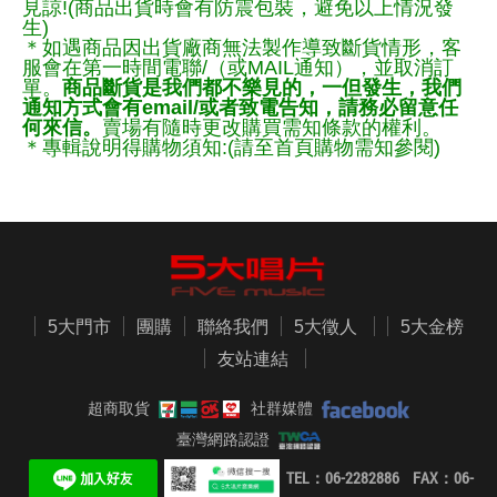
見諒!(商品出貨時會有防震包裝，避免以上情況發
生)
＊如遇商品因出貨廠商無法製作導致斷貨情形，客
服會在第一時間電聯/（或MAIL通知），並取消訂
單。
商品斷貨是我們都不樂見的，一但發生，我們
通知方式會有email/或者致電告知，請務必留意任
何來信。
賣場有隨時更改購買需知條款的權利。
＊專輯說明得購物須知:(請至首頁購物需知參閱)
5大門市
團購
聯絡我們
5大徵人
5大金榜
友站連結
超商取貨
社群媒體
臺灣網路認證
TEL：06-2282886 FAX：06-