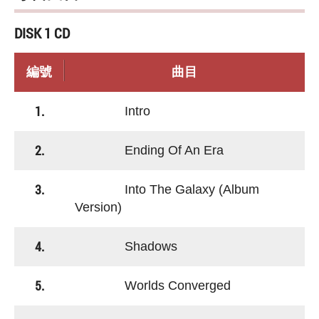
DISK 1 CD
編號
曲目
1.
Intro
2.
Ending Of An Era
3.
Into The Galaxy (Album
Version)
4.
Shadows
5.
Worlds Converged