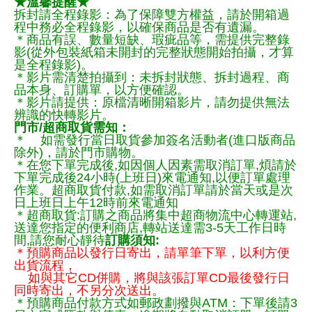
★溫馨提醒★
拆封請全程錄影：為了保障雙方權益，請於開箱過
程中務必全程錄影，以確保商品是否有遺漏。
＊商品有誤、數量短缺、瑕疵品等，需提供完整錄
影(從外包裝紙箱未開封的完整狀態開始拍攝，才算
是全程錄影)。
＊影片需清楚拍攝到：未拆封狀態、拆封過程、商
品本身、訂購單，以方便確認。
＊影片請提供：原檔清晰開箱影片，請勿提供無法
辨識的快轉影片。
門市/超商取貨需知：
＊ 如需發行當日取貨參加簽名活動者(進口版商品
除外)，請於門市購物。
＊在您下單完成後,如因個人因素需取消訂單,煩請於
下單完成後24小時(上班日)來電通知,以便訂單處理
作業。超商取貨付款,如需取消訂單請於當天或是次
日上班日上午12時前來電通知
＊超商取貨:訂購之商品將集中超商物流中心轉運站,
送達您指定的便利商店,轉站送達需3-5天工作日時
間,請您耐心靜待
訂購須知:
＊預購商品以發行日寄出，請單筆下單，以利方便
出貨流程，
如與其它CD併購，將與該張訂單CD最後發行日
同時寄出，不另分次送出。
＊預購商品付款方式如郵政劃撥與ATM：下單後請3