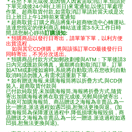
＊在您下單完成後,如因個人因素需取消訂單,煩請於
下單完成後24小時(上班日)來電通知,以便訂單處理
作業。超商取貨付款,如需取消訂單請於當天或是次
日上班日上午12時前來電通知
＊超商取貨:訂購之商品將集中超商物流中心轉運站,
送達您指定的便利商店,轉站送達需3-5天工作日時
間,請您耐心靜待
訂購須知:
＊預購商品以發行日寄出，請單筆下單，以利方便
出貨流程，
如與其它CD併購，將與該張訂單CD最後發行日
同時寄出，不另分次送出。
＊預購商品付款方式如郵政劃撥與ATM：下單後請3
日內完成匯款與傳真，逾期將自動取消訂單。訂單
如ATM或劃撥如逾時,系統將自動取消,在您收到自動
取消時請勿匯入,有需求請重新下單.
＊如有贈送海報,未購海報筒將以折疊方式,與CD併
裝入, 超商取貨付款與
已付款純取貨,未加購海報筒,海報將折疊方式,隨貨
寄出加購海報者將在取貨完成後,另郵局掛號寄出，
系統可加購海報筒。商品贈送之海報為非賣品,為一
比一贈送,派送過程如遇凹損,恕無法更換與退。(加
購海報筒為保障運送過程中.降低損壞海報毀損，商
品贈送之海報為非賣品,為一比一贈送,派送過程如遇
凹損,恕無法更換與退)。