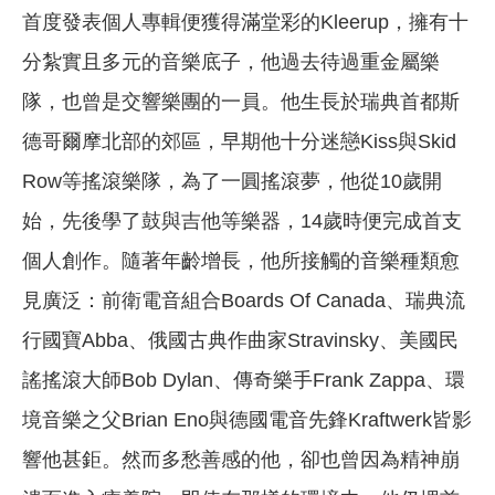
首度發表個人專輯便獲得滿堂彩的Kleerup，擁有十
分紮實且多元的音樂底子，他過去待過重金屬樂
隊，也曾是交響樂團的一員。他生長於瑞典首都斯
德哥爾摩北部的郊區，早期他十分迷戀Kiss與Skid
Row等搖滾樂隊，為了一圓搖滾夢，他從10歲開
始，先後學了鼓與吉他等樂器，14歲時便完成首支
個人創作。隨著年齡增長，他所接觸的音樂種類愈
見廣泛：前衛電音組合Boards Of Canada、瑞典流
行國寶Abba、俄國古典作曲家Stravinsky、美國民
謠搖滾大師Bob Dylan、傳奇樂手Frank Zappa、環
境音樂之父Brian Eno與德國電音先鋒Kraftwerk皆影
響他甚鉅。然而多愁善感的他，卻也曾因為精神崩