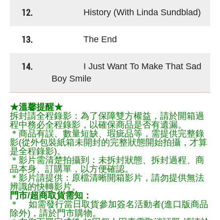
12.
History (With Linda Sundblad)
13.
The End
14.
I Just Want To Make That Sad
Boy Smile
★溫馨提醒★
拆封請全程錄影：為了保障雙方權益，請於開箱過
程中務必全程錄影，以確保商品是否有遺漏。
＊商品有誤、數量短缺、瑕疵品等，需提供完整錄
影(從外包裝紙箱未開封的完整狀態開始拍攝，才算
是全程錄影)。
＊影片需清楚拍攝到：未拆封狀態、拆封過程、商
品本身、訂購單，以方便確認。
＊影片請提供：原檔清晰開箱影片，請勿提供無法
辨識的快轉影片。
門市/超商取貨需知：
＊ 如需發行當日取貨參加簽名活動者(進口版商品
除外)，請於門市購物。