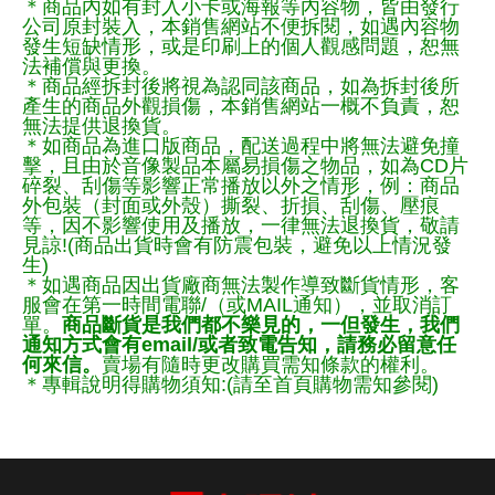
＊商品內如有封入小卡或海報等內容物，皆由發行
公司原封裝入，本銷售網站不便拆閱，如遇內容物
發生短缺情形，或是印刷上的個人觀感問題，恕無
法補償與更換。
＊商品經拆封後將視為認同該商品，如為拆封後所
產生的商品外觀損傷，本銷售網站一概不負責，恕
無法提供退換貨。
＊如商品為進口版商品，配送過程中將無法避免撞
擊，且由於音像製品本屬易損傷之物品，如為CD片
碎裂、刮傷等影響正常播放以外之情形，例：商品
外包裝（封面或外殼）撕裂、折損、刮傷、壓痕
等，因不影響使用及播放，一律無法退換貨，敬請
見諒!(商品出貨時會有防震包裝，避免以上情況發
生)
＊如遇商品因出貨廠商無法製作導致斷貨情形，客
服會在第一時間電聯/（或MAIL通知），並取消訂
單。
商品斷貨是我們都不樂見的，一但發生，我們
通知方式會有email/或者致電告知，請務必留意任
何來信。
賣場有隨時更改購買需知條款的權利。
＊專輯說明得購物須知:(請至首頁購物需知參閱)