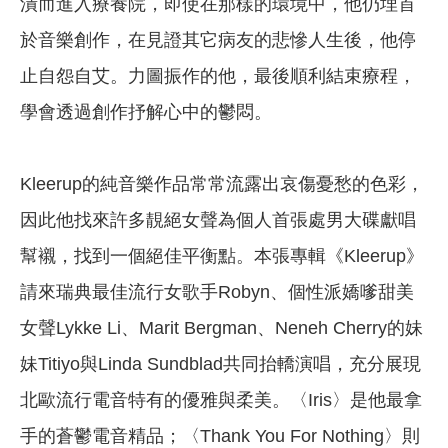
潰而進入療養院，即使在那樣的環境中，他仍埋首
於音樂創作，在見證其它病友的悲慘人生後，他停
止自怨自艾。力圖振作的他，最後順利結束療程，
學會透過創作抒解心中的鬱悶。
Kleerup的純音樂作品常常流露出哀傷憂愁的色彩，
因此他找來許多靚絕女聲為個人首張處男大碟獻唱
幫襯，找到一個絕佳平衡點。本張專輯《Kleerup》
請來瑞典最佳流行女歌手Robyn、個性派嬌嗲甜美
女聲Lykke Li、Marit Bergman、Neneh Cherry的妹
妹Titiyo與Linda Sundblad共同抬轎演唱，充分展現
北歐流行電音特有的優雅與柔美。〈Iris〉是他最拿
手的蒼鬱電音精品；〈Thank You For Nothing〉則