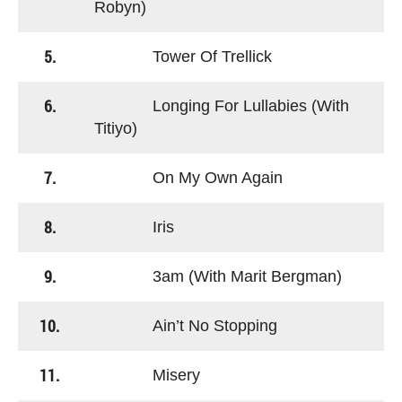
Robyn)
5.
Tower Of Trellick
6.
Longing For Lullabies (With
Titiyo)
7.
On My Own Again
8.
Iris
9.
3am (With Marit Bergman)
10.
Ain’t No Stopping
11.
Misery