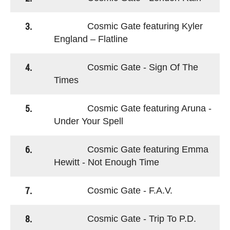
3.
Cosmic Gate featuring Kyler
England – Flatline
4.
Cosmic Gate - Sign Of The
Times
5.
Cosmic Gate featuring Aruna -
Under Your Spell
6.
Cosmic Gate featuring Emma
Hewitt - Not Enough Time
7.
Cosmic Gate - F.A.V.
8.
Cosmic Gate - Trip To P.D.