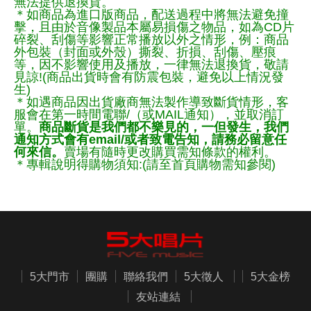
無法提供退換貨。
＊如商品為進口版商品，配送過程中將無法避免撞
擊，且由於音像製品本屬易損傷之物品，如為CD片
碎裂、刮傷等影響正常播放以外之情形，例：商品
外包裝（封面或外殼）撕裂、折損、刮傷、壓痕
等，因不影響使用及播放，一律無法退換貨，敬請
見諒!(商品出貨時會有防震包裝，避免以上情況發
生)
＊如遇商品因出貨廠商無法製作導致斷貨情形，客
服會在第一時間電聯/（或MAIL通知），並取消訂
單。
商品斷貨是我們都不樂見的，一但發生，我們
通知方式會有email/或者致電告知，請務必留意任
何來信。
賣場有隨時更改購買需知條款的權利。
＊專輯說明得購物須知:(請至首頁購物需知參閱)
5大門市
團購
聯絡我們
5大徵人
5大金榜
友站連結