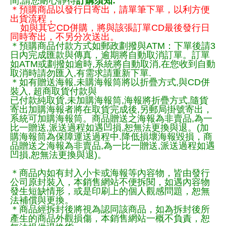
間,請您耐心靜待
訂購須知:
＊預購商品以發行日寄出，請單筆下單，以利方便
出貨流程，
如與其它CD併購，將與該張訂單CD最後發行日
同時寄出，不另分次送出。
＊預購商品付款方式如郵政劃撥與ATM：下單後請3
日內完成匯款與傳真，逾期將自動取消訂單。訂單
如ATM或劃撥如逾時,系統將自動取消,在您收到自動
取消時請勿匯入,有需求請重新下單.
＊如有贈送海報,未購海報筒將以折疊方式,與CD併
裝入, 超商取貨付款與
已付款純取貨,未加購海報筒,海報將折疊方式,隨貨
寄出加購海報者將在取貨完成後,另郵局掛號寄出，
系統可加購海報筒。商品贈送之海報為非賣品,為一
比一贈送,派送過程如遇凹損,恕無法更換與退。(加
購海報筒為保障運送過程中.降低損壞海報毀損，商
品贈送之海報為非賣品,為一比一贈送,派送過程如遇
凹損,恕無法更換與退)。
＊商品內如有封入小卡或海報等內容物，皆由發行
公司原封裝入，本銷售網站不便拆閱，如遇內容物
發生短缺情形，或是印刷上的個人觀感問題，恕無
法補償與更換。
＊商品經拆封後將視為認同該商品，如為拆封後所
產生的商品外觀損傷，本銷售網站一概不負責，恕