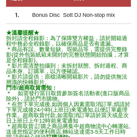
1.
Bonus Disc Sott DJ Non-stop mix
★溫馨提醒★
拆封請全程錄影：為了保障雙方權益，請於開箱過
程中務必全程錄影，以確保商品是否有遺漏。
＊商品有誤、數量短缺、瑕疵品等，需提供完整錄
影(從外包裝紙箱未開封的完整狀態開始拍攝，才算
是全程錄影)。
＊影片需清楚拍攝到：未拆封狀態、拆封過程、商
品本身、訂購單，以方便確認。
＊影片請提供：原檔清晰開箱影片，請勿提供無法
辨識的快轉影片。
門市/超商取貨需知：
＊ 如需發行當日取貨參加簽名活動者(進口版商品
除外)，請於門市購物。
＊在您下單完成後,如因個人因素需取消訂單,煩請於
下單完成後24小時(上班日)來電通知,以便訂單處理
作業。超商取貨付款,如需取消訂單請於當天或是次
日上班日上午12時前來電通知
＊超商取貨:訂購之商品將集中超商物流中心轉運站,
送達您指定的便利商店,轉站送達需3-5天工作日時