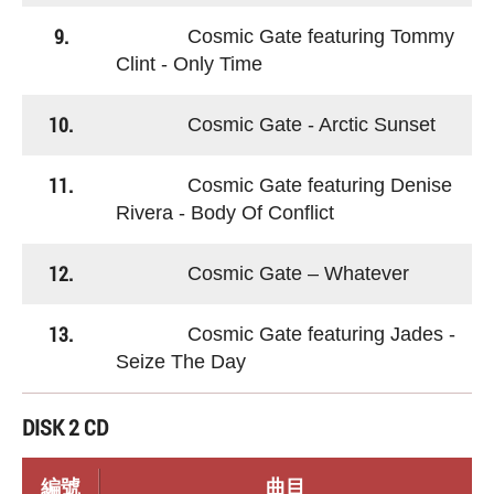
9.
Cosmic Gate featuring Tommy
Clint - Only Time
10.
Cosmic Gate - Arctic Sunset
11.
Cosmic Gate featuring Denise
Rivera - Body Of Conflict
12.
Cosmic Gate – Whatever
13.
Cosmic Gate featuring Jades -
Seize The Day
DISK 2 CD
編號
曲目