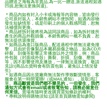
品贈送之海報為非賣品,為一比一贈送,派送過程如遇
凹損,恕無法更換與退)。
＊商品內如有封入小卡或海報等內容物，皆由發行
公司原封裝入，本銷售網站不便拆閱，如遇內容物
發生短缺情形，或是印刷上的個人觀感問題，恕無
法補償與更換。
＊商品經拆封後將視為認同該商品，如為拆封後所
產生的商品外觀損傷，本銷售網站一概不負責，恕
無法提供退換貨。
＊如商品為進口版商品，配送過程中將無法避免撞
擊，且由於音像製品本屬易損傷之物品，如為CD片
碎裂、刮傷等影響正常播放以外之情形，例：商品
外包裝（封面或外殼）撕裂、折損、刮傷、壓痕
等，因不影響使用及播放，一律無法退換貨，敬請
見諒!(商品出貨時會有防震包裝，避免以上情況發
生)
＊如遇商品因出貨廠商無法製作導致斷貨情形，客
服會在第一時間電聯/（或MAIL通知），並取消訂
單。
商品斷貨是我們都不樂見的，一但發生，我們
通知方式會有email/或者致電告知，請務必留意任
何來信。
賣場有隨時更改購買需知條款的權利。
＊專輯說明得購物須知:(請至首頁購物需知參閱)