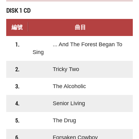
DISK 1 CD
編號
曲目
1.
... And The Forest Began To
Sing
2.
Tricky Two
3.
The Alcoholic
4.
Senior Living
5.
The Drug
6.
Forsaken Cowboy