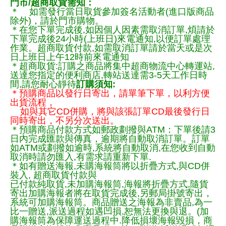
門市/超商取貨需知：
＊ 如需發行當日取貨參加簽名活動者(進口版商品
除外)，請於門市購物。
＊在您下單完成後,如因個人因素需取消訂單,煩請於
下單完成後24小時(上班日)來電通知,以便訂單處理
作業。超商取貨付款,如需取消訂單請於當天或是次
日上班日上午12時前來電通知
＊超商取貨:訂購之商品將集中超商物流中心轉運站,
送達您指定的便利商店,轉站送達需3-5天工作日時
間,請您耐心靜待
訂購須知:
＊預購商品以發行日寄出，請單筆下單，以利方便
出貨流程，
如與其它CD併購，將與該張訂單CD最後發行日
同時寄出，不另分次送出。
＊預購商品付款方式如郵政劃撥與ATM：下單後請3
日內完成匯款與傳真，逾期將自動取消訂單。訂單
如ATM或劃撥如逾時,系統將自動取消,在您收到自動
取消時請勿匯入,有需求請重新下單.
＊如有贈送海報,未購海報筒將以折疊方式,與CD併
裝入, 超商取貨付款與
已付款純取貨,未加購海報筒,海報將折疊方式,隨貨
寄出加購海報者將在取貨完成後,另郵局掛號寄出，
系統可加購海報筒。商品贈送之海報為非賣品,為一
比一贈送,派送過程如遇凹損,恕無法更換與退。(加
購海報筒為保障運送過程中.降低損壞海報毀損，商