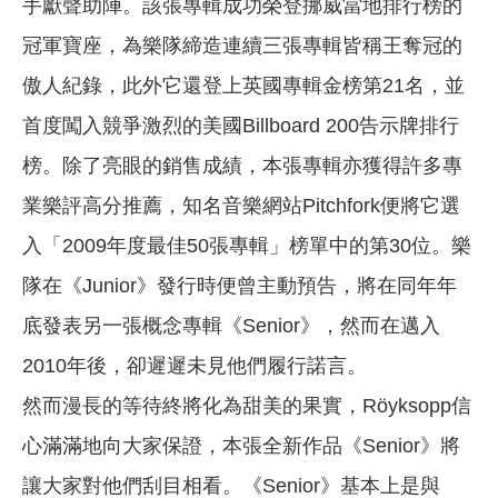
手獻聲助陣。該張專輯成功榮登挪威當地排行榜的
冠軍寶座，為樂隊締造連續三張專輯皆稱王奪冠的
傲人紀錄，此外它還登上英國專輯金榜第21名，並
首度闖入競爭激烈的美國Billboard 200告示牌排行
榜。除了亮眼的銷售成績，本張專輯亦獲得許多專
業樂評高分推薦，知名音樂網站Pitchfork便將它選
入「2009年度最佳50張專輯」榜單中的第30位。樂
隊在《Junior》發行時便曾主動預告，將在同年年
底發表另一張概念專輯《Senior》，然而在邁入
2010年後，卻遲遲未見他們履行諾言。
然而漫長的等待終將化為甜美的果實，Röyksopp信
心滿滿地向大家保證，本張全新作品《Senior》將
讓大家對他們刮目相看。《Senior》基本上是與