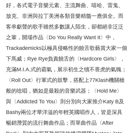
好，各式電子音樂元素、主流舞曲、嘻哈、雷鬼、
放克、非洲與拉丁美洲各類音樂精髓一應俱全。而
客串獻聲的歌手雖然多數讓人陌生，卻都絕非泛泛
之輩，開場作品〈Do You Really Want It〉中，
Trackademicks以極具侵略性的饒舌歌藝賞大家一個
下馬威；Rye Rye負責饒舌的〈Hardcore Girls〉，
充滿M.I.A.式的霸氣，展示初生之犢不畏虎的氣魄；
〈Roll Out〉行軍式的鼓擊，搭配上77Klash機關槍
般的唸唱，猶如是最殺的音樂武器；〈Hold Me〉
與〈Addicted To You〉則分別向大家推介Katy B及
Bashy兩位才華洋溢的年輕英國唱作人，皆是深具
暢銷潛質的流行舞曲作品；而單曲作品〈After