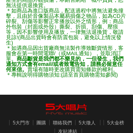
產生的商品外觀損傷，本銷售網站一概不負責，恕
無法提供退換貨。
＊如商品為進口版商品，配送過程中將無法避免撞
擊，且由於音像製品本屬易損傷之物品，如為CD片
碎裂、刮傷等影響正常播放以外之情形，例：商品
外包裝（封面或外殼）撕裂、折損、刮傷、壓痕
等，因不影響使用及播放，一律無法退換貨，敬請
見諒!(商品出貨時會有防震包裝，避免以上情況發
生)
＊如遇商品因出貨廠商無法製作導致斷貨情形，客
服會在第一時間電聯/（或MAIL通知），並取消訂
單。
商品斷貨是我們都不樂見的，一但發生，我們
通知方式會有email/或者致電告知，請務必留意任
何來信。
賣場有隨時更改購買需知條款的權利。
＊專輯說明得購物須知:(請至首頁購物需知參閱)
5大門市
團購
聯絡我們
5大徵人
5大金榜
友站連結