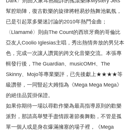
Dark〉則由大家耳熟能詳的搖滾樂隊Mystery Jets
幫腔助陣，復古歡樂的旋律將輕易炒熱舞池氣氛，
已是引起眾多樂迷討論的2010年熱門金曲；
〈Llamamé〉則由The Count的西班牙裔的哥倫比
亞友人Coolio Iglesias主唱，秀出熱情奔放的男兒本
色，完成一次讓人讚賞的跨文化音樂交流。本張專
輯發行後，The Guardian、musicOMH、The
Skinny、Mojo等專業樂評，已先後獻上★★★★等
級讚譽，一同豎起大姆指為《Mega Mega Mega》
的絕佳品質掛保證。
如果你期待一場以尋歡作樂為最高指導原則的歡樂
派對，那請高舉雙手盡情跟著節奏舞動，不管是孤
單一個人或是身在爆滿擁塞的場子裡，《Mega