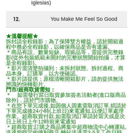
Iglesias)
12.
You Make Me Feel So Good
★溫馨提醒★
拆封請全程錄影：為了保障雙方權益，請於開箱過
程中務必全程錄影，以確保商品是否有遺漏。
＊商品有誤、數量短缺、瑕疵品等，需提供完整錄
影(從外包裝紙箱未開封的完整狀態開始拍攝，才算
是全程錄影)。
＊影片需清楚拍攝到：未拆封狀態、拆封過程、商
品本身、訂購單，以方便確認。
＊影片請提供：原檔清晰開箱影片，請勿提供無法
辨識的快轉影片。
門市/超商取貨需知：
＊ 如需發行當日取貨參加簽名活動者(進口版商品
除外)，請於門市購物。
＊在您下單完成後,如因個人因素需取消訂單,煩請於
下單完成後24小時(上班日)來電通知,以便訂單處理
作業。超商取貨付款,如需取消訂單請於當天或是次
日上班日上午12時前來電通知
＊超商取貨:訂購之商品將集中超商物流中心轉運站,
送達您指定的便利商店,轉站送達需3-5天工作日時