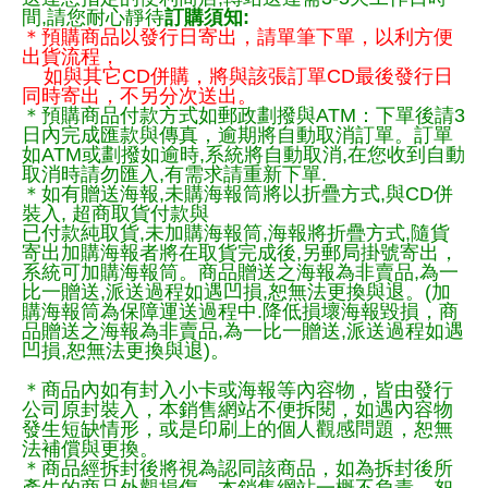
間,請您耐心靜待
訂購須知:
＊預購商品以發行日寄出，請單筆下單，以利方便
出貨流程，
如與其它CD併購，將與該張訂單CD最後發行日
同時寄出，不另分次送出。
＊預購商品付款方式如郵政劃撥與ATM：下單後請3
日內完成匯款與傳真，逾期將自動取消訂單。訂單
如ATM或劃撥如逾時,系統將自動取消,在您收到自動
取消時請勿匯入,有需求請重新下單.
＊如有贈送海報,未購海報筒將以折疊方式,與CD併
裝入, 超商取貨付款與
已付款純取貨,未加購海報筒,海報將折疊方式,隨貨
寄出加購海報者將在取貨完成後,另郵局掛號寄出，
系統可加購海報筒。商品贈送之海報為非賣品,為一
比一贈送,派送過程如遇凹損,恕無法更換與退。(加
購海報筒為保障運送過程中.降低損壞海報毀損，商
品贈送之海報為非賣品,為一比一贈送,派送過程如遇
凹損,恕無法更換與退)。
＊商品內如有封入小卡或海報等內容物，皆由發行
公司原封裝入，本銷售網站不便拆閱，如遇內容物
發生短缺情形，或是印刷上的個人觀感問題，恕無
法補償與更換。
＊商品經拆封後將視為認同該商品，如為拆封後所