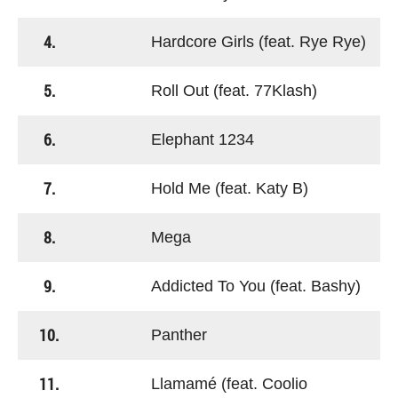
4.
Hardcore Girls (feat. Rye Rye)
5.
Roll Out (feat. 77Klash)
6.
Elephant 1234
7.
Hold Me (feat. Katy B)
8.
Mega
9.
Addicted To You (feat. Bashy)
10.
Panther
11.
Llamamé (feat. Coolio