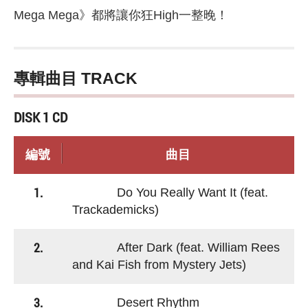
Mega Mega》都將讓你狂High一整晚！
專輯曲目 TRACK
DISK 1 CD
編號
曲目
1.
Do You Really Want It (feat.
Trackademicks)
2.
After Dark (feat. William Rees
and Kai Fish from Mystery Jets)
3.
Desert Rhythm