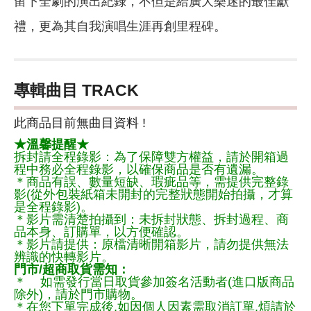
留下全劇的演出紀錄，不但是給廣大樂迷的最佳獻
禮，更為其自我演唱生涯再創里程碑。
專輯曲目 TRACK
此商品目前無曲目資料 !
★溫馨提醒★
拆封請全程錄影：為了保障雙方權益，請於開箱過
程中務必全程錄影，以確保商品是否有遺漏。
＊商品有誤、數量短缺、瑕疵品等，需提供完整錄
影(從外包裝紙箱未開封的完整狀態開始拍攝，才算
是全程錄影)。
＊影片需清楚拍攝到：未拆封狀態、拆封過程、商
品本身、訂購單，以方便確認。
＊影片請提供：原檔清晰開箱影片，請勿提供無法
辨識的快轉影片。
門市/超商取貨需知：
＊ 如需發行當日取貨參加簽名活動者(進口版商品
除外)，請於門市購物。
＊在您下單完成後,如因個人因素需取消訂單,煩請於