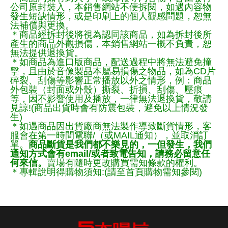
公司原封裝入，本銷售網站不便拆閱，如遇內容物
發生短缺情形，或是印刷上的個人觀感問題，恕無
法補償與更換。
＊商品經拆封後將視為認同該商品，如為拆封後所
產生的商品外觀損傷，本銷售網站一概不負責，恕
無法提供退換貨。
＊如商品為進口版商品，配送過程中將無法避免撞
擊，且由於音像製品本屬易損傷之物品，如為CD片
碎裂、刮傷等影響正常播放以外之情形，例：商品
外包裝（封面或外殼）撕裂、折損、刮傷、壓痕
等，因不影響使用及播放，一律無法退換貨，敬請
見諒!(商品出貨時會有防震包裝，避免以上情況發
生)
＊如遇商品因出貨廠商無法製作導致斷貨情形，客
服會在第一時間電聯/（或MAIL通知），並取消訂
單。
商品斷貨是我們都不樂見的，一但發生，我們
通知方式會有email/或者致電告知，請務必留意任
何來信。
賣場有隨時更改購買需知條款的權利。
＊專輯說明得購物須知:(請至首頁購物需知參閱)