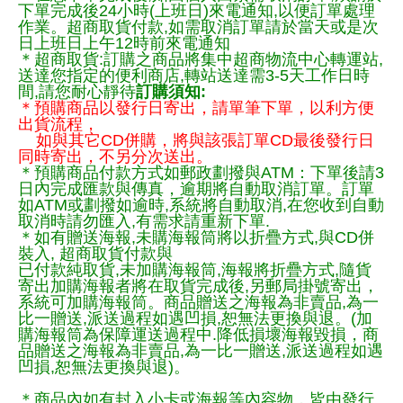
下單完成後24小時(上班日)來電通知,以便訂單處理
作業。超商取貨付款,如需取消訂單請於當天或是次
日上班日上午12時前來電通知
＊超商取貨:訂購之商品將集中超商物流中心轉運站,
送達您指定的便利商店,轉站送達需3-5天工作日時
間,請您耐心靜待
訂購須知:
＊預購商品以發行日寄出，請單筆下單，以利方便
出貨流程，
如與其它CD併購，將與該張訂單CD最後發行日
同時寄出，不另分次送出。
＊預購商品付款方式如郵政劃撥與ATM：下單後請3
日內完成匯款與傳真，逾期將自動取消訂單。訂單
如ATM或劃撥如逾時,系統將自動取消,在您收到自動
取消時請勿匯入,有需求請重新下單.
＊如有贈送海報,未購海報筒將以折疊方式,與CD併
裝入, 超商取貨付款與
已付款純取貨,未加購海報筒,海報將折疊方式,隨貨
寄出加購海報者將在取貨完成後,另郵局掛號寄出，
系統可加購海報筒。商品贈送之海報為非賣品,為一
比一贈送,派送過程如遇凹損,恕無法更換與退。(加
購海報筒為保障運送過程中.降低損壞海報毀損，商
品贈送之海報為非賣品,為一比一贈送,派送過程如遇
凹損,恕無法更換與退)。
＊商品內如有封入小卡或海報等內容物，皆由發行