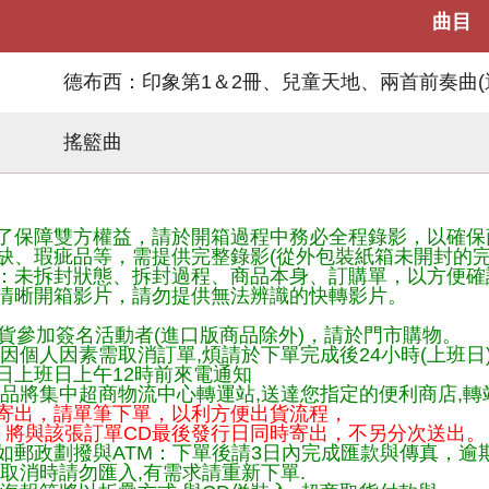
曲目
德布西：印象第1＆2冊、兒童天地、兩首前奏曲(選
搖籃曲
了保障雙方權益，請於開箱過程中務必全程錄影，以確保
缺、瑕疵品等，需提供完整錄影(從外包裝紙箱未開封的完
：未拆封狀態、拆封過程、商品本身、訂購單，以方便確
清晰開箱影片，請勿提供無法辨識的快轉影片。
貨參加簽名活動者(進口版商品除外)，請於門市購物。
因個人因素需取消訂單,煩請於下單完成後24小時(上班日
日上班日上午12時前來電通知
品將集中超商物流中心轉運站,送達您指定的便利商店,轉站
寄出，請單筆下單，以利方便出貨流程，
將與該張訂單CD最後發行日同時寄出，不另分次送出。
如郵政劃撥與ATM：下單後請3日內完成匯款與傳真，逾
取消時請勿匯入,有需求請重新下單.