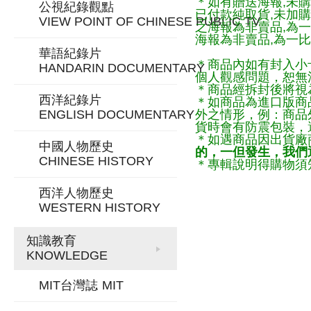
＊如有贈送海報,未購
公視紀錄觀點
已付款純取貨,未加
VIEW POINT OF CHINESE PUBLIC TV
之海報為非賣品,為
海報為非賣品,為一比
華語紀錄片
＊商品內如有封入小
HANDARIN DOCUMENTARY
個人觀感問題，恕無
＊商品經拆封後將視
西洋紀錄片
＊如商品為進口版商
ENGLISH DOCUMENTARY
外之情形，例：商品
貨時會有防震包裝，
＊如遇商品因出貨廠
中國人物歷史
的，一但發生，我們通
CHINESE HISTORY
＊專輯說明得購物須知
西洋人物歷史
WESTERN HISTORY
知識教育
KNOWLEDGE
MIT台灣誌
MIT