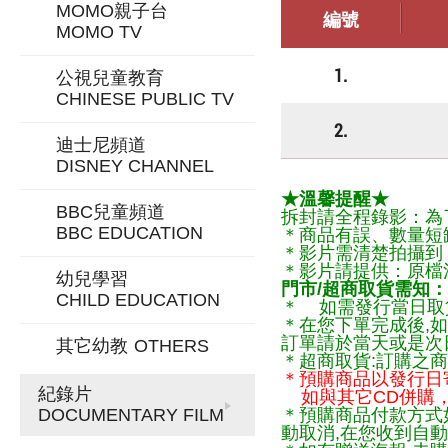
MOMO親子台
編號
MOMO TV
1.
公視兒童教育
CHINESE PUBLIC TV
2.
迪士尼頻道
DISNEY CHANNEL
★溫馨提醒★
BBC兒童頻道
拆封請全程錄影：為
BBC EDUCATION
＊商品有誤、數量短
＊影片需清楚拍攝到
＊影片請提供：原檔
幼兒學習
門市/超商取貨需知：
CHILD EDUCATION
＊ 如需發行當日取
＊在您下單完成後,如
訂單請於當天或是次
其它幼教
OTHERS
＊超商取貨:訂購之商
＊預購商品以發行日
紀錄片
如與其它CD併購，
DOCUMENTARY FILM
＊預購商品付款方式
動取消,在您收到自動