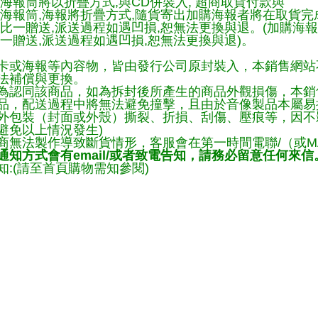
海報筒將以折疊方式,與CD併裝入, 超商取貨付款與
購海報筒,海報將折疊方式,隨貨寄出加購海報者將在取貨
一比一贈送,派送過程如遇凹損,恕無法更換與退。(加購海
一贈送,派送過程如遇凹損,恕無法更換與退)。
卡或海報等內容物，皆由發行公司原封裝入，本銷售網站
法補償與更換。
為認同該商品，如為拆封後所產生的商品外觀損傷，本銷
品，配送過程中將無法避免撞擊，且由於音像製品本屬易
外包裝（封面或外殼）撕裂、折損、刮傷、壓痕等，因不影
避免以上情況發生)
商無法製作導致斷貨情形，客服會在第一時間電聯/（或M
知方式會有email/或者致電告知，請務必留意任何來信
:(請至首頁購物需知參閱)