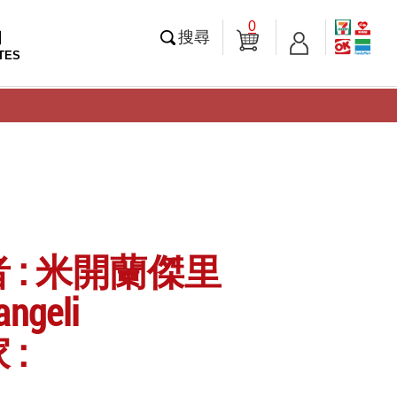
0
知
搜尋
TES
 : 米開蘭傑里
angeli
 :