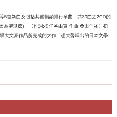
〉等5首新曲及包括其他暢銷排行單曲，共30曲之2CD的
(不是因為聖誕節)」〈作詞:松任谷由實 作曲:桑田佳祐〉初
文學大文豪作品所完成的大作「想大聲唱出的日本文學