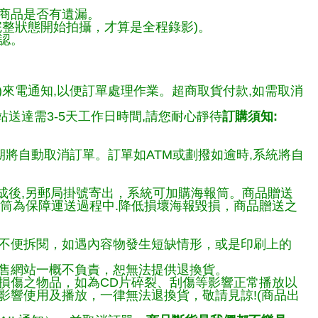
商品是否有遺漏。
整狀態開始拍攝，才算是全程錄影)。
認。
)來電通知,以便訂單處理作業。超商取貨付款,如需取消
送達需3-5天工作日時間,請您耐心靜待
訂購須知:
期將自動取消訂單。訂單如ATM或劃撥如逾時,系統將自
完成後,另郵局掛號寄出，系統可加購海報筒。商品贈送
報筒為保障運送過程中.降低損壞海報毀損，商品贈送之
不便拆閱，如遇內容物發生短缺情形，或是印刷上的
售網站一概不負責，恕無法提供退換貨。
損傷之物品，如為CD片碎裂、刮傷等影響正常播放以
響使用及播放，一律無法退換貨，敬請見諒!(商品出