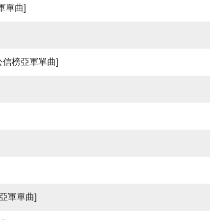
軍單曲]
;公信榜亞軍單曲]
軍單曲]