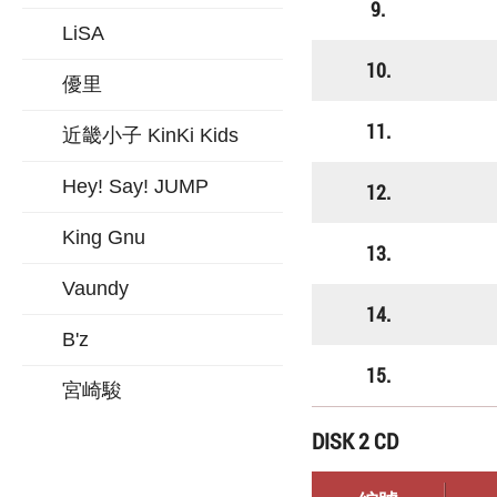
9.
LiSA
10.
優里
11.
近畿小子 KinKi Kids
Hey! Say! JUMP
12.
King Gnu
13.
Vaundy
14.
B'z
15.
宮崎駿
DISK 2 CD