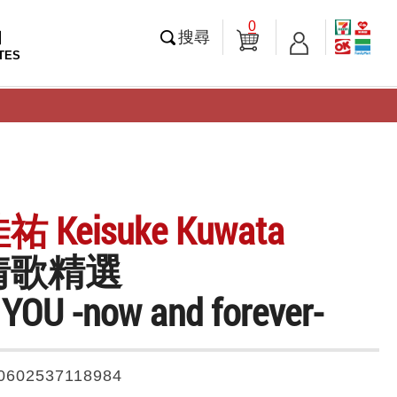
0
知
搜尋
TES
Keisuke Kuwata
情歌精選
 YOU -now and forever-
0602537118984