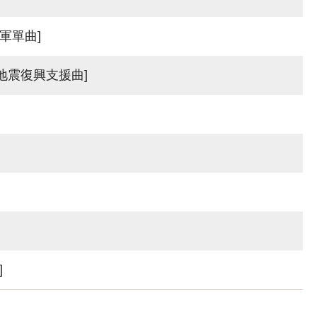
軍單曲]
東日本大地震復興支援曲]
]