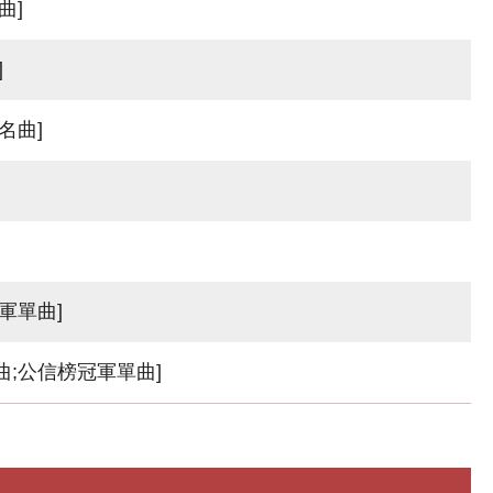
曲]
]
名曲]
單曲]
公信榜冠軍單曲]