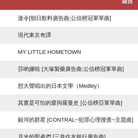
曲目
達令[朝日飲料廣告曲;公信榜冠軍單曲]
現代東京奇譚
MY LITTLE HOMETOWN
莎喲娜啦 [大塚製藥廣告曲;公信榜冠軍單曲]
想大聲唱出的日本文學（Medley）
其實是可怕的愛與羅曼史 [公信榜亞軍單曲]
銀河的群星 [CONTRAL~犯罪心理搜查~主題曲]
月光的聖者們 [三井住友銀行廣告曲]