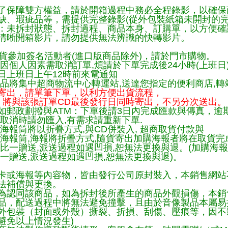
了保障雙方權益，請於開箱過程中務必全程錄影，以確保
缺、瑕疵品等，需提供完整錄影(從外包裝紙箱未開封的完
：未拆封狀態、拆封過程、商品本身、訂購單，以方便確
清晰開箱影片，請勿提供無法辨識的快轉影片。
貨參加簽名活動者(進口版商品除外)，請於門市購物。
因個人因素需取消訂單,煩請於下單完成後24小時(上班日
日上班日上午12時前來電通知
品將集中超商物流中心轉運站,送達您指定的便利商店,轉站
寄出，請單筆下單，以利方便出貨流程，
將與該張訂單CD最後發行日同時寄出，不另分次送出。
如郵政劃撥與ATM：下單後請3日內完成匯款與傳真，逾
取消時請勿匯入,有需求請重新下單.
海報筒將以折疊方式,與CD併裝入, 超商取貨付款與
購海報筒,海報將折疊方式,隨貨寄出加購海報者將在取貨
一比一贈送,派送過程如遇凹損,恕無法更換與退。(加購海
一贈送,派送過程如遇凹損,恕無法更換與退)。
卡或海報等內容物，皆由發行公司原封裝入，本銷售網站
法補償與更換。
為認同該商品，如為拆封後所產生的商品外觀損傷，本銷
品，配送過程中將無法避免撞擊，且由於音像製品本屬易
外包裝（封面或外殼）撕裂、折損、刮傷、壓痕等，因不影
避免以上情況發生)