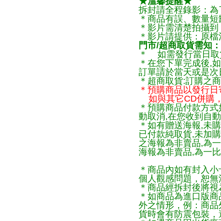
★溫馨提醒★
拆封請全程錄影：為
＊商品有誤、數量短
＊影片需清楚拍攝到
＊影片請提供：原檔
門市/超商取貨需知：
＊ 如需發行當日取
＊在您下單完成後,如
訂單請於當天或是次
＊超商取貨:訂購之商
＊預購商品以發行日
如與其它CD併購，
＊預購商品付款方式
動取消,在您收到自動
＊如有贈送海報,未購
已付款純取貨,未加
之海報為非賣品,為
海報為非賣品,為一比
＊商品內如有封入小
個人觀感問題，恕無
＊商品經拆封後將視
＊如商品為進口版商
外之情形，例：商品
貨時會有防震包裝，