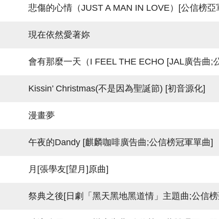
悲傷的心情（JUST A MAN IN LOVE）[公信榜亞
現在依然愛著妳
會有那麼一天（I FEEL THE ECHO [JAL廣告曲
Kissin’ Christmas(不是因為聖誕節) [初音源化]
漫畫夢
午夜的Dandy [麒麟咖啡廣告曲;公信榜冠軍單曲]
月[張學友[望月]原曲]
祭典之後[日劇「黑天黑地黑道情」主題曲;公信榜亞