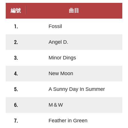
編號
曲目
1.
Fossil
2.
Angel D.
3.
Minor Dings
4.
New Moon
5.
A Sunny Day In Summer
6.
M＆W
7.
Feather in Green