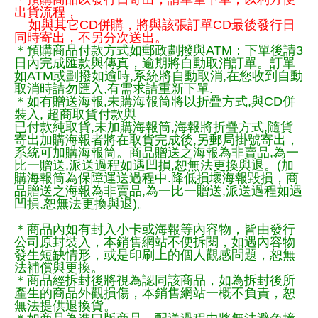
出貨流程，
如與其它CD併購，將與該張訂單CD最後發行日
同時寄出，不另分次送出。
＊預購商品付款方式如郵政劃撥與ATM：下單後請3
日內完成匯款與傳真，逾期將自動取消訂單。訂單
如ATM或劃撥如逾時,系統將自動取消,在您收到自動
取消時請勿匯入,有需求請重新下單.
＊如有贈送海報,未購海報筒將以折疊方式,與CD併
裝入, 超商取貨付款與
已付款純取貨,未加購海報筒,海報將折疊方式,隨貨
寄出加購海報者將在取貨完成後,另郵局掛號寄出，
系統可加購海報筒。商品贈送之海報為非賣品,為一
比一贈送,派送過程如遇凹損,恕無法更換與退。(加
購海報筒為保障運送過程中.降低損壞海報毀損，商
品贈送之海報為非賣品,為一比一贈送,派送過程如遇
凹損,恕無法更換與退)。
＊商品內如有封入小卡或海報等內容物，皆由發行
公司原封裝入，本銷售網站不便拆閱，如遇內容物
發生短缺情形，或是印刷上的個人觀感問題，恕無
法補償與更換。
＊商品經拆封後將視為認同該商品，如為拆封後所
產生的商品外觀損傷，本銷售網站一概不負責，恕
無法提供退換貨。