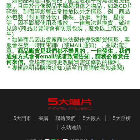
＊如商品為進口版商品，配送過程中將無法避免撞
擊，且由於音像製品本屬易損傷之物品，如為CD片
碎裂、刮傷等影響正常播放以外之情形，例：商品
外包裝（封面或外殼）撕裂、折損、刮傷、壓痕
等，因不影響使用及播放，一律無法退換貨，敬請
見諒!(商品出貨時會有防震包裝，避免以上情況發
生)
＊如遇商品因出貨廠商無法製作導致斷貨情形，客
服會在第一時間電聯/（或MAIL通知），並取消訂
單。
商品斷貨是我們都不樂見的，一但發生，我們
通知方式會有email/或者致電告知，請務必留意任
何來信。
賣場有隨時更改購買需知條款的權利。
＊專輯說明得購物須知:(請至首頁購物需知參閱)
5大門市
團購
聯絡我們
5大徵人
5大金榜
友站連結