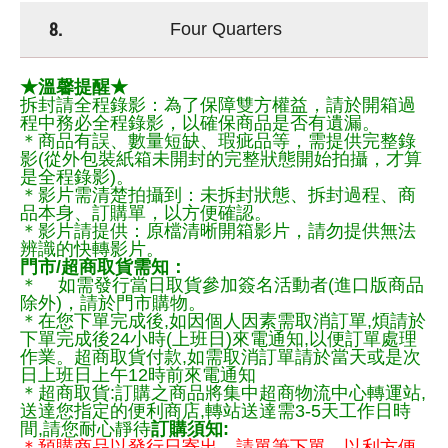
8.
Four Quarters
★溫馨提醒★
拆封請全程錄影：為了保障雙方權益，請於開箱過
程中務必全程錄影，以確保商品是否有遺漏。
＊商品有誤、數量短缺、瑕疵品等，需提供完整錄
影(從外包裝紙箱未開封的完整狀態開始拍攝，才算
是全程錄影)。
＊影片需清楚拍攝到：未拆封狀態、拆封過程、商
品本身、訂購單，以方便確認。
＊影片請提供：原檔清晰開箱影片，請勿提供無法
辨識的快轉影片。
門市/超商取貨需知：
＊ 如需發行當日取貨參加簽名活動者(進口版商品
除外)，請於門市購物。
＊在您下單完成後,如因個人因素需取消訂單,煩請於
下單完成後24小時(上班日)來電通知,以便訂單處理
作業。超商取貨付款,如需取消訂單請於當天或是次
日上班日上午12時前來電通知
＊超商取貨:訂購之商品將集中超商物流中心轉運站,
送達您指定的便利商店,轉站送達需3-5天工作日時
間,請您耐心靜待
訂購須知:
＊預購商品以發行日寄出，請單筆下單，以利方便