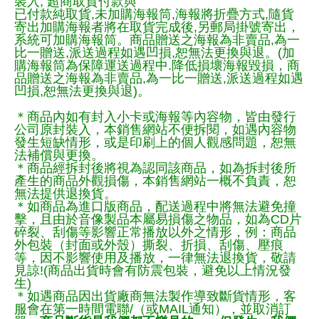
裝入, 超商取貨付款與
已付款純取貨,未加購海報筒,海報將折疊方式,隨貨
寄出加購海報者將在取貨完成後,另郵局掛號寄出，
系統可加購海報筒。商品贈送之海報為非賣品,為一
比一贈送,派送過程如遇凹損,恕無法更換與退。(加
購海報筒為保障運送過程中.降低損壞海報毀損，商
品贈送之海報為非賣品,為一比一贈送,派送過程如遇
凹損,恕無法更換與退)。
＊商品內如有封入小卡或海報等內容物，皆由發行
公司原封裝入，本銷售網站不便拆閱，如遇內容物
發生短缺情形，或是印刷上的個人觀感問題，恕無
法補償與更換。
＊商品經拆封後將視為認同該商品，如為拆封後所
產生的商品外觀損傷，本銷售網站一概不負責，恕
無法提供退換貨。
＊如商品為進口版商品，配送過程中將無法避免撞
擊，且由於音像製品本屬易損傷之物品，如為CD片
碎裂、刮傷等影響正常播放以外之情形，例：商品
外包裝（封面或外殼）撕裂、折損、刮傷、壓痕
等，因不影響使用及播放，一律無法退換貨，敬請
見諒!(商品出貨時會有防震包裝，避免以上情況發
生)
＊如遇商品因出貨廠商無法製作導致斷貨情形，客
服會在第一時間電聯/（或MAIL通知），並取消訂