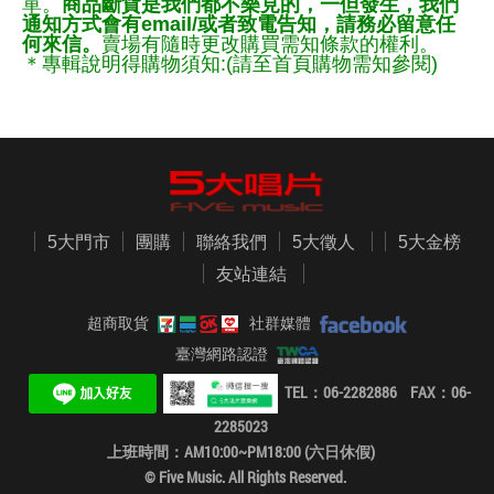
單。
商品斷貨是我們都不樂見的，一但發生，我們
通知方式會有email/或者致電告知，請務必留意任
何來信。
賣場有隨時更改購買需知條款的權利。
＊專輯說明得購物須知:(請至首頁購物需知參閱)
5大門市
團購
聯絡我們
5大徵人
5大金榜
友站連結
超商取貨
社群媒體
臺灣網路認證
TEL：06-2282886 FAX：06-
2285023
上班時間：AM10:00~PM18:00 (六日休假)
© Five Music. All Rights Reserved.