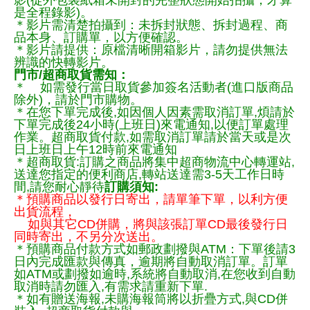
影(從外包裝紙箱未開封的完整狀態開始拍攝，才算
是全程錄影)。
＊影片需清楚拍攝到：未拆封狀態、拆封過程、商
品本身、訂購單，以方便確認。
＊影片請提供：原檔清晰開箱影片，請勿提供無法
辨識的快轉影片。
門市/超商取貨需知：
＊ 如需發行當日取貨參加簽名活動者(進口版商品
除外)，請於門市購物。
＊在您下單完成後,如因個人因素需取消訂單,煩請於
下單完成後24小時(上班日)來電通知,以便訂單處理
作業。超商取貨付款,如需取消訂單請於當天或是次
日上班日上午12時前來電通知
＊超商取貨:訂購之商品將集中超商物流中心轉運站,
送達您指定的便利商店,轉站送達需3-5天工作日時
間,請您耐心靜待
訂購須知:
＊預購商品以發行日寄出，請單筆下單，以利方便
出貨流程，
如與其它CD併購，將與該張訂單CD最後發行日
同時寄出，不另分次送出。
＊預購商品付款方式如郵政劃撥與ATM：下單後請3
日內完成匯款與傳真，逾期將自動取消訂單。訂單
如ATM或劃撥如逾時,系統將自動取消,在您收到自動
取消時請勿匯入,有需求請重新下單.
＊如有贈送海報,未購海報筒將以折疊方式,與CD併