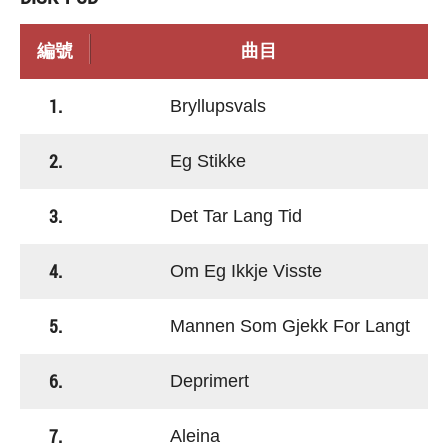
編號
曲目
1.
Bryllupsvals
2.
Eg Stikke
3.
Det Tar Lang Tid
4.
Om Eg Ikkje Visste
5.
Mannen Som Gjekk For Langt
6.
Deprimert
7.
Aleina