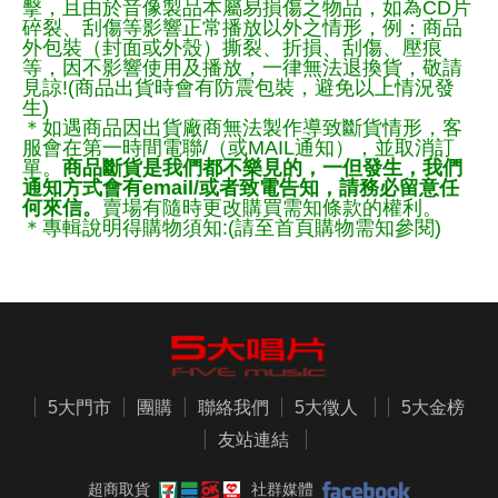
擊，且由於音像製品本屬易損傷之物品，如為CD片
碎裂、刮傷等影響正常播放以外之情形，例：商品
外包裝（封面或外殼）撕裂、折損、刮傷、壓痕
等，因不影響使用及播放，一律無法退換貨，敬請
見諒!(商品出貨時會有防震包裝，避免以上情況發
生)
＊如遇商品因出貨廠商無法製作導致斷貨情形，客
服會在第一時間電聯/（或MAIL通知），並取消訂
單。
商品斷貨是我們都不樂見的，一但發生，我們
通知方式會有email/或者致電告知，請務必留意任
何來信。
賣場有隨時更改購買需知條款的權利。
＊專輯說明得購物須知:(請至首頁購物需知參閱)
5大門市
團購
聯絡我們
5大徵人
5大金榜
友站連結
超商取貨
社群媒體