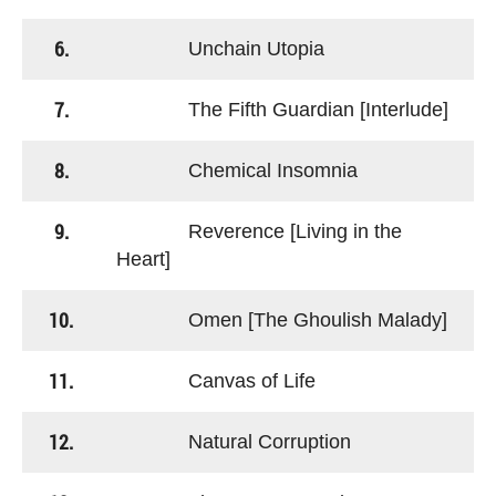
6.
Unchain Utopia
7.
The Fifth Guardian [Interlude]
8.
Chemical Insomnia
9.
Reverence [Living in the
Heart]
10.
Omen [The Ghoulish Malady]
11.
Canvas of Life
12.
Natural Corruption