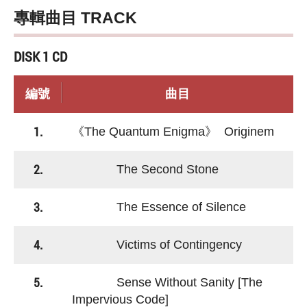
專輯曲目 TRACK
DISK 1 CD
編號
曲目
1.
《The Quantum Enigma》 Originem
2.
The Second Stone
3.
The Essence of Silence
4.
Victims of Contingency
5.
Sense Without Sanity [The
Impervious Code]