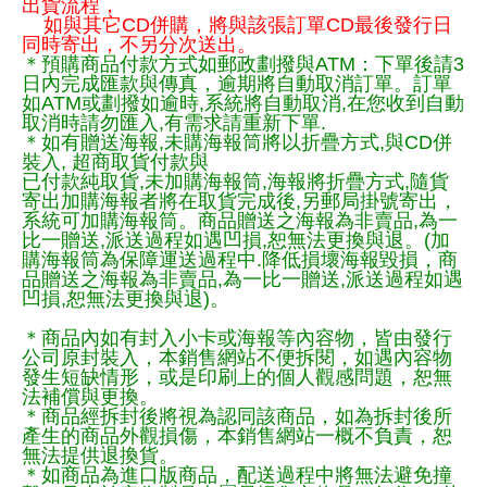
出貨流程，
如與其它CD併購，將與該張訂單CD最後發行日
同時寄出，不另分次送出。
＊預購商品付款方式如郵政劃撥與ATM：下單後請3
日內完成匯款與傳真，逾期將自動取消訂單。訂單
如ATM或劃撥如逾時,系統將自動取消,在您收到自動
取消時請勿匯入,有需求請重新下單.
＊如有贈送海報,未購海報筒將以折疊方式,與CD併
裝入, 超商取貨付款與
已付款純取貨,未加購海報筒,海報將折疊方式,隨貨
寄出加購海報者將在取貨完成後,另郵局掛號寄出，
系統可加購海報筒。商品贈送之海報為非賣品,為一
比一贈送,派送過程如遇凹損,恕無法更換與退。(加
購海報筒為保障運送過程中.降低損壞海報毀損，商
品贈送之海報為非賣品,為一比一贈送,派送過程如遇
凹損,恕無法更換與退)。
＊商品內如有封入小卡或海報等內容物，皆由發行
公司原封裝入，本銷售網站不便拆閱，如遇內容物
發生短缺情形，或是印刷上的個人觀感問題，恕無
法補償與更換。
＊商品經拆封後將視為認同該商品，如為拆封後所
產生的商品外觀損傷，本銷售網站一概不負責，恕
無法提供退換貨。
＊如商品為進口版商品，配送過程中將無法避免撞