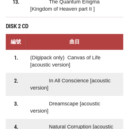
13.
The Quantum Enigma
[Kingdom of Heaven part II ]
DISK 2 CD
編號
曲目
1.
(Digipack only) Canvas of Life
[acoustic version]
2.
In All Conscience [acoustic
version]
3.
Dreamscape [acoustic
version]
4.
Natural Corruption [acoustic