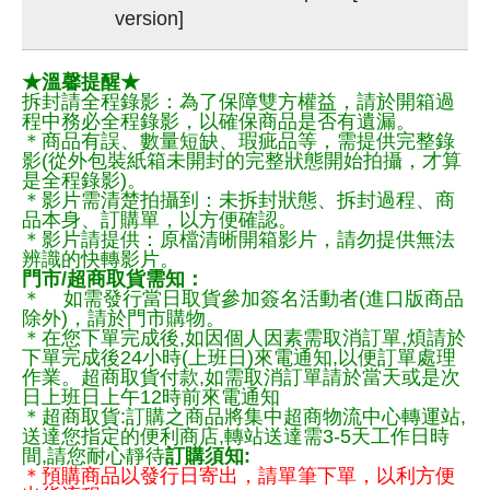
version]
★溫馨提醒★
拆封請全程錄影：為了保障雙方權益，請於開箱過
程中務必全程錄影，以確保商品是否有遺漏。
＊商品有誤、數量短缺、瑕疵品等，需提供完整錄
影(從外包裝紙箱未開封的完整狀態開始拍攝，才算
是全程錄影)。
＊影片需清楚拍攝到：未拆封狀態、拆封過程、商
品本身、訂購單，以方便確認。
＊影片請提供：原檔清晰開箱影片，請勿提供無法
辨識的快轉影片。
門市/超商取貨需知：
＊ 如需發行當日取貨參加簽名活動者(進口版商品
除外)，請於門市購物。
＊在您下單完成後,如因個人因素需取消訂單,煩請於
下單完成後24小時(上班日)來電通知,以便訂單處理
作業。超商取貨付款,如需取消訂單請於當天或是次
日上班日上午12時前來電通知
＊超商取貨:訂購之商品將集中超商物流中心轉運站,
送達您指定的便利商店,轉站送達需3-5天工作日時
間,請您耐心靜待
訂購須知:
＊預購商品以發行日寄出，請單筆下單，以利方便