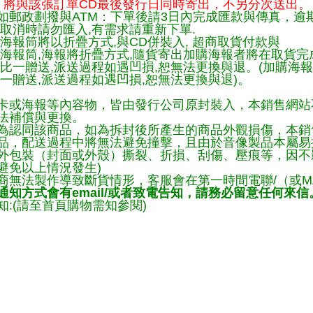
將與該張訂單CD最後發行日同時寄出，不另分次送出。
如郵政劃撥與ATM：下單後請3日內完成匯款與傳真，逾
取消時請勿匯入,有需求請重新下單.
海報筒將以折疊方式,與CD併裝入, 超商取貨付款與
購海報筒,海報將折疊方式,隨貨寄出加購海報者將在取貨
一比一贈送,派送過程如遇凹損,恕無法更換與退。(加購海
一贈送,派送過程如遇凹損,恕無法更換與退)。
卡或海報等內容物，皆由發行公司原封裝入，本銷售網站
法補償與更換。
為認同該商品，如為拆封後所產生的商品外觀損傷，本銷
品，配送過程中將無法避免撞擊，且由於音像製品本屬易
外包裝（封面或外殼）撕裂、折損、刮傷、壓痕等，因不影
避免以上情況發生)
商無法製作導致斷貨情形，客服會在第一時間電聯/（或M
知方式會有email/或者致電告知，請務必留意任何來信
:(請至首頁購物需知參閱)