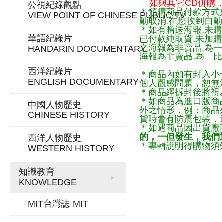
如與其它CD併購，
公視紀錄觀點
＊預購商品付款方式
VIEW POINT OF CHINESE PUBLIC TV
動取消,在您收到自動
＊如有贈送海報,未購
華語紀錄片
已付款純取貨,未加
之海報為非賣品,為
HANDARIN DOCUMENTARY
海報為非賣品,為一比
西洋紀錄片
＊商品內如有封入小
ENGLISH DOCUMENTARY
個人觀感問題，恕無
＊商品經拆封後將視
＊如商品為進口版商
中國人物歷史
外之情形，例：商品
CHINESE HISTORY
貨時會有防震包裝，
＊如遇商品因出貨廠
的，一但發生，我們通
西洋人物歷史
＊專輯說明得購物須知
WESTERN HISTORY
知識教育
KNOWLEDGE
MIT台灣誌
MIT