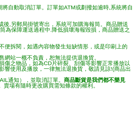
期將自動取消訂單。訂單如ATM或劃撥如逾時,系統將自
完成後,另郵局掛號寄出，系統可加購海報筒。商品贈送
報筒為保障運送過程中.降低損壞海報毀損，商品贈送之
不便拆閱，如遇內容物發生短缺情形，或是印刷上的
售網站一概不負責，恕無法提供退換貨。
損傷之物品，如為CD片碎裂、刮傷等影響正常播放以
響使用及播放，一律無法退換貨，敬請見諒!(商品出
AIL通知），並取消訂單。
商品斷貨是我們都不樂見
。
賣場有隨時更改購買需知條款的權利。