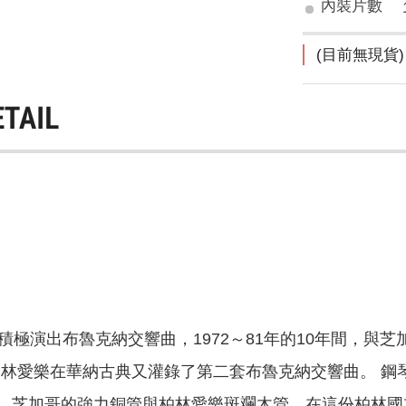
內裝片數
(目前無現貨)
ETAIL
積極演出布魯克納交響曲，1972～81年的10年間，
年與柏林愛樂在華納古典又灌錄了第二套布魯克納交響曲。 
，芝加哥的強力銅管與柏林愛樂斑斕木管，在這份柏林國