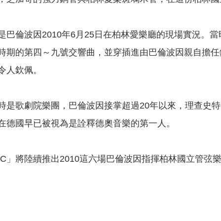
是巴倫波因2010年6月25日在柏林愛樂廳的現場實況。
時期的第四～九號交響曲，並穿插進由巴倫波因親自擔任
令人欽佩。
時是歌劇院樂團，巴倫波因接掌超過20年以來，理查史
在德國早已被視為是詮釋德奧音樂的第一人。
MUSIC」將陸續推出2010這六場巴倫波因指揮柏林國立