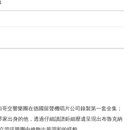
1
與芝加哥交響樂團在德國留聲機唱片公司錄製第一套全集；
鋼琴家出身的他，透過仔細讀譜鉅細靡遺呈現出布魯克納
立管弦樂團中修飾出最調和的樣貌。