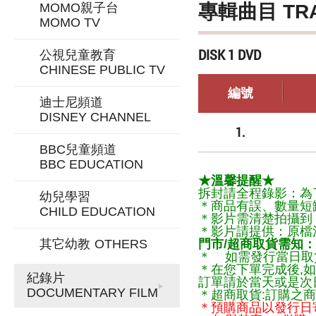
專輯曲目 TR
MOMO親子台
MOMO TV
DISK 1 DVD
公視兒童教育
CHINESE PUBLIC TV
編號
迪士尼頻道
DISNEY CHANNEL
1.
BBC兒童頻道
BBC EDUCATION
★溫馨提醒★
拆封請全程錄影：為
幼兒學習
＊商品有誤、數量短
CHILD EDUCATION
＊影片需清楚拍攝到
＊影片請提供：原檔
其它幼教
OTHERS
門市/超商取貨需知：
＊ 如需發行當日取
＊在您下單完成後,如
紀錄片
訂單請於當天或是次
DOCUMENTARY FILM
＊超商取貨:訂購之商
＊預購商品以發行日