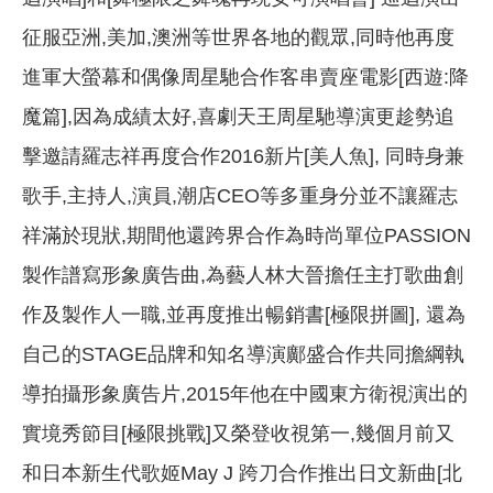
征服亞洲,美加,澳洲等世界各地的觀眾,同時他再度
進軍大螢幕和偶像周星馳合作客串賣座電影[西遊:降
魔篇],因為成績太好,喜劇天王周星馳導演更趁勢追
擊邀請羅志祥再度合作2016新片[美人魚], 同時身兼
歌手,主持人,演員,潮店CEO等多重身分並不讓羅志
祥滿於現狀,期間他還跨界合作為時尚單位PASSION
製作譜寫形象廣告曲,為藝人林大晉擔任主打歌曲創
作及製作人一職,並再度推出暢銷書[極限拼圖], 還為
自己的STAGE品牌和知名導演鄺盛合作共同擔綱執
導拍攝形象廣告片,2015年他在中國東方衛視演出的
實境秀節目[極限挑戰]又榮登收視第一,幾個月前又
和日本新生代歌姬May J 跨刀合作推出日文新曲[北