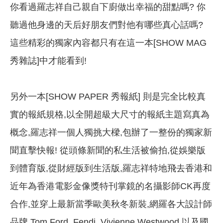
你看過羅志祥自己親自下廚做出幸福的甜點嗎? 你
聽過他身邊的天后好朋友們對他有哪些真心話嗎?
這些精彩的獨家內容都只有在這一本[SHOW MAG
秀雜誌]中才能看到!
另外一本[SHOW PAPER 秀報紙] 則是完全比較真
實的報紙規格,以全開超級大尺寸的報紙主題寫真為
概念,羅志祥一個人獨挑大樑,包辦了一整份的獨家新
聞直擊快報! 從頭條新聞的私生活被偷拍,從娛樂版
到體育版,從財經版到生活版,羅志祥特地飛去香港和
近年為香港電影金像獎特刊掌鏡的名攝影師CK再度
合作,並穿上最新當季歐美秋冬新裝,網羅各大設計師
品牌 Tom Ford, Fendi, Vivienne Westwood,以及國