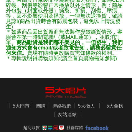
擊，且由於音像製品本屬易損傷之物品，如為CD片
碎裂、刮傷等影響正常播放以外之情形，例：商品
外包裝（封面或外殼）撕裂、折損、刮傷、壓痕
等，因不影響使用及播放，一律無法退換貨，敬請
見諒!(商品出貨時會有防震包裝，避免以上情況發
生)
＊如遇商品因出貨廠商無法製作導致斷貨情形，客
服會在第一時間電聯/（或MAIL通知），並取消訂
單。
商品斷貨是我們都不樂見的，一但發生，我們
通知方式會有email/或者致電告知，請務必留意任
何來信。
賣場有隨時更改購買需知條款的權利。
＊專輯說明得購物須知:(請至首頁購物需知參閱)
5大門市
團購
聯絡我們
5大徵人
5大金榜
友站連結
超商取貨
社群媒體