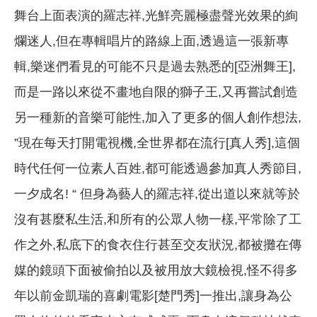
舞台上面表演的羅志祥,光鮮亮麗極盡聲光效果的絢
爛迷人,但在專輯唱片的路線上面,透過這一張新專
輯,樂迷們看見的可能不只是過去熟悉的[亞洲舞王],
而是一路以來從不畫地自限的獅子王,又再嘗試創造
另一種新的音樂可能性,加入了更多的個人創作想法,
”現在每天打開電視機,全世界都在流行[真人秀],這個
時代任何一位素人百姓,都可能透過參加真人秀節目,
一夕成名! “ 但身為藝人的羅志祥,從出道以來就等於
沒有甚麼私生活,和所有的公眾人物一樣,平常除了工
作之外,私底下的食衣住行甚至交友狀況,都被攤在傳
媒的鏡頭下面被偷拍以及被用放大鏡檢視,怪不得多
年以前金凱瑞的喜劇電影[楚門秀]一推出,讓身為公