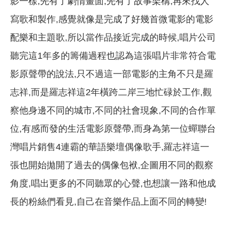
影一樣,先有了劇情畫面,先有了故事架構,再來找人
寫歌和製作,感覺就像是完成了好幾首微電影的電影
配樂和主題歌,所以當作品接近完成的時候,唱片公司
聽完這1年多的籌備過程也認為這張唱片非常符合電
影原聲帶的說法,只不過這一部電影的主角不只是羅
志祥,而是羅志祥這2年橫跨二岸三地忙碌於工作,觀
察他身邊不同的城市,不同的社會現象,不同的合作單
位,有感而發的生活電影原聲帶,而身為第一位蟬聯台
灣唱片銷售4連霸的華語樂壇偶像歌手,羅志祥這一
張也開始拋開了過去的偶像包袱,企圖用不同的觀察
角度,唱出更多的不同聽眾的心聲,也想讓一路和他成
長的粉絲們看見,自己在音樂作品上面不同的轉變!