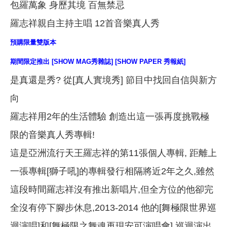
包羅萬象 身歷其境 百無禁忌
羅志祥親自主持主唱 12首音樂真人秀
預購限量雙版本
期間限定推出 [SHOW MAG秀雜誌] [SHOW PAPER 秀報紙]
是真還是秀? 從[真人實境秀] 節目中找回自信與新方
向
羅志祥用2年的生活體驗 創造出這一張再度挑戰極
限的音樂真人秀專輯!
這是亞洲流行天王羅志祥的第11張個人專輯, 距離上
一張專輯[獅子吼]的專輯發行相隔將近2年之久,雖然
這段時間羅志祥沒有推出新唱片,但全方位的他卻完
全沒有停下腳步休息,2013-2014 他的[舞極限世界巡
迴演唱]和[舞極限之舞魂再現安可演唱會] 巡迴演出