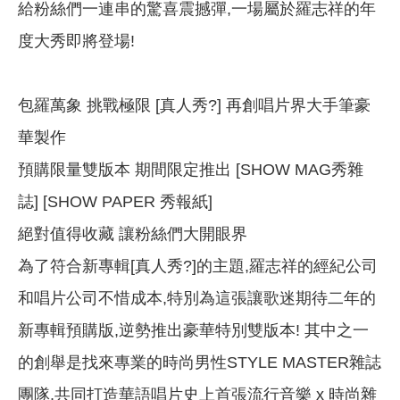
給粉絲們一連串的驚喜震撼彈,一場屬於羅志祥的年
度大秀即將登場!
包羅萬象 挑戰極限 [真人秀?] 再創唱片界大手筆豪
華製作
預購限量雙版本 期間限定推出 [SHOW MAG秀雜
誌] [SHOW PAPER 秀報紙]
絕對值得收藏 讓粉絲們大開眼界
為了符合新專輯[真人秀?]的主題,羅志祥的經紀公司
和唱片公司不惜成本,特別為這張讓歌迷期待二年的
新專輯預購版,逆勢推出豪華特別雙版本! 其中之一
的創舉是找來專業的時尚男性STYLE MASTER雜誌
團隊,共同打造華語唱片史上首張流行音樂 x 時尚雜