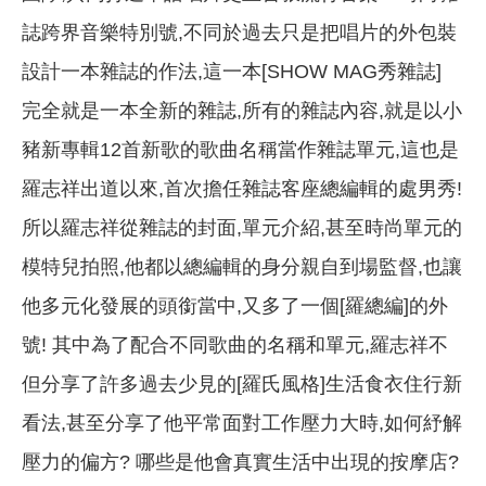
誌跨界音樂特別號,不同於過去只是把唱片的外包裝
設計一本雜誌的作法,這一本[SHOW MAG秀雜誌]
完全就是一本全新的雜誌,所有的雜誌內容,就是以小
豬新專輯12首新歌的歌曲名稱當作雜誌單元,這也是
羅志祥出道以來,首次擔任雜誌客座總編輯的處男秀!
所以羅志祥從雜誌的封面,單元介紹,甚至時尚單元的
模特兒拍照,他都以總編輯的身分親自到場監督,也讓
他多元化發展的頭銜當中,又多了一個[羅總編]的外
號! 其中為了配合不同歌曲的名稱和單元,羅志祥不
但分享了許多過去少見的[羅氏風格]生活食衣住行新
看法,甚至分享了他平常面對工作壓力大時,如何紓解
壓力的偏方? 哪些是他會真實生活中出現的按摩店?