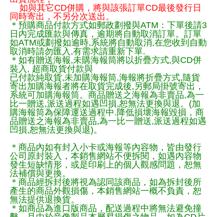
如與其它CD併購，將與該張訂單CD最後發行日
同時寄出，不另分次送出。
＊預購商品付款方式如郵政劃撥與ATM：下單後請3
日內完成匯款與傳真，逾期將自動取消訂單。訂單
如ATM或劃撥如逾時,系統將自動取消,在您收到自動
取消時請勿匯入,有需求請重新下單.
＊如有贈送海報,未購海報筒將以折疊方式,與CD併
裝入, 超商取貨付款與
已付款純取貨,未加購海報筒,海報將折疊方式,隨貨
寄出加購海報者將在取貨完成後,另郵局掛號寄出，
系統可加購海報筒。商品贈送之海報為非賣品,為一
比一贈送,派送過程如遇凹損,恕無法更換與退。(加
購海報筒為保障運送過程中.降低損壞海報毀損，商
品贈送之海報為非賣品,為一比一贈送,派送過程如遇
凹損,恕無法更換與退)。
＊商品內如有封入小卡或海報等內容物，皆由發行
公司原封裝入，本銷售網站不便拆閱，如遇內容物
發生短缺情形，或是印刷上的個人觀感問題，恕無
法補償與更換。
＊商品經拆封後將視為認同該商品，如為拆封後所
產生的商品外觀損傷，本銷售網站一概不負責，恕
無法提供退換貨。
＊如商品為進口版商品，配送過程中將無法避免撞