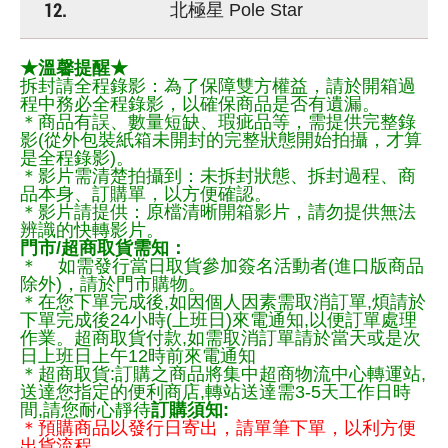
12.
北極星 Pole Star
★溫馨提醒★
拆封請全程錄影：為了保障雙方權益，請於開箱過
程中務必全程錄影，以確保商品是否有遺漏。
＊商品有誤、數量短缺、瑕疵品等，需提供完整錄
影(從外包裝紙箱未開封的完整狀態開始拍攝，才算
是全程錄影)。
＊影片需清楚拍攝到：未拆封狀態、拆封過程、商
品本身、訂購單，以方便確認。
＊影片請提供：原檔清晰開箱影片，請勿提供無法
辨識的快轉影片。
門市/超商取貨需知：
＊ 如需發行當日取貨參加簽名活動者(進口版商品
除外)，請於門市購物。
＊在您下單完成後,如因個人因素需取消訂單,煩請於
下單完成後24小時(上班日)來電通知,以便訂單處理
作業。超商取貨付款,如需取消訂單請於當天或是次
日上班日上午12時前來電通知
＊超商取貨:訂購之商品將集中超商物流中心轉運站,
送達您指定的便利商店,轉站送達需3-5天工作日時
間,請您耐心靜待
訂購須知:
＊預購商品以發行日寄出，請單筆下單，以利方便
出貨流程，