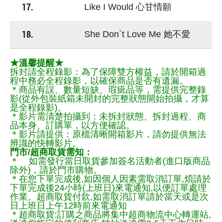
17.
Like I Would 心甘情願
18.
She Don`t Love Me 她不愛
★溫馨提醒★
拆封請全程錄影：為了保障雙方權益，請於開箱過
程中務必全程錄影，以確保商品是否有遺漏。
＊商品有誤、數量短缺、瑕疵品等，需提供完整錄
影(從外包裝紙箱未開封的完整狀態開始拍攝，才算
是全程錄影)。
＊影片需清楚拍攝到：未拆封狀態、拆封過程、商
品本身、訂購單，以方便確認。
＊影片請提供：原檔清晰開箱影片，請勿提供無法
辨識的快轉影片。
門市/超商取貨需知：
＊ 如需發行當日取貨參加簽名活動者(進口版商品
除外)，請於門市購物。
＊在您下單完成後,如因個人因素需取消訂單,煩請於
下單完成後24小時(上班日)來電通知,以便訂單處理
作業。超商取貨付款,如需取消訂單請於當天或是次
日上班日上午12時前來電通知
＊超商取貨:訂購之商品將集中超商物流中心轉運站,