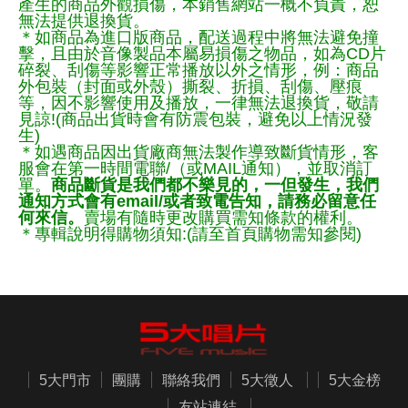
產生的商品外觀損傷，本銷售網站一概不負責，恕
無法提供退換貨。
＊如商品為進口版商品，配送過程中將無法避免撞
擊，且由於音像製品本屬易損傷之物品，如為CD片
碎裂、刮傷等影響正常播放以外之情形，例：商品
外包裝（封面或外殼）撕裂、折損、刮傷、壓痕
等，因不影響使用及播放，一律無法退換貨，敬請
見諒!(商品出貨時會有防震包裝，避免以上情況發
生)
＊如遇商品因出貨廠商無法製作導致斷貨情形，客
服會在第一時間電聯/（或MAIL通知），並取消訂
單。
商品斷貨是我們都不樂見的，一但發生，我們
通知方式會有email/或者致電告知，請務必留意任
何來信。
賣場有隨時更改購買需知條款的權利。
＊專輯說明得購物須知:(請至首頁購物需知參閱)
5大門市
團購
聯絡我們
5大徵人
5大金榜
友站連結