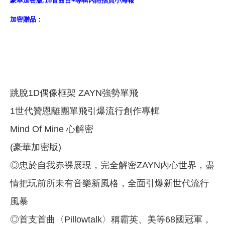
豪華加密版:18首曲目+專輯內附摺頁小海報
加密贈品：
跳脫1D偶像框架 ZAYN強勢單飛
1世代贊恩離團單飛引爆流行創作專輯
Mind Of Mine 心解密
(豪華加密版)
◎忠於自我赤裸展現，完全解密ZAYN內心世界，盡
情把玩前所未有音樂新風格，全面引爆新世代流行
風暴
◎首支首曲〈Pillowtalk〉稱霸英、美等68國冠軍，