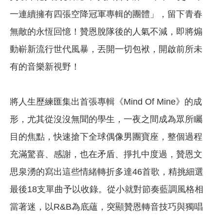
一連續擁有四張空降冠軍專輯的團體」，留下青春
無敵的永恆回憶！贊恩脫隊後的人氣不減，即將煽
動嶄新流行世代風暴，丟開一切包袱，開啟前所未
有的音樂新視野！
將人生歷練匯集出首張專輯《Mind Of Mine》的成
形，尤其從沒沒無聞的學生，一夜之間成為眾所矚
目的焦點，快速搶下全球偶像男團寶座，整個過程
充滿驚喜、感謝，也在矛盾、掙扎中度過，贊恩文
思泉湧的寫出這些情緒轉折多達46首歌，精挑細選
最後18支單曲予以收錄。從小就對節奏藍調風格相
當著迷，以R&B為底蘊，突顯贊恩轉音技巧與獨唱