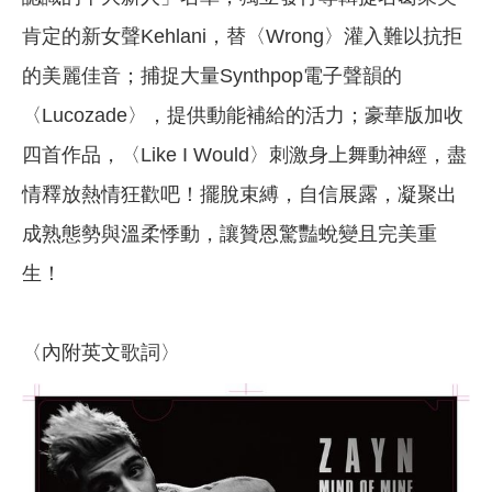
肯定的新女聲Kehlani，替〈Wrong〉灌入難以抗拒
的美麗佳音；捕捉大量Synthpop電子聲韻的
〈Lucozade〉，提供動能補給的活力；豪華版加收
四首作品，〈Like I Would〉刺激身上舞動神經，盡
情釋放熱情狂歡吧！擺脫束縛，自信展露，凝聚出
成熟態勢與溫柔悸動，讓贊恩驚豔蛻變且完美重
生！
〈內附英文歌詞〉