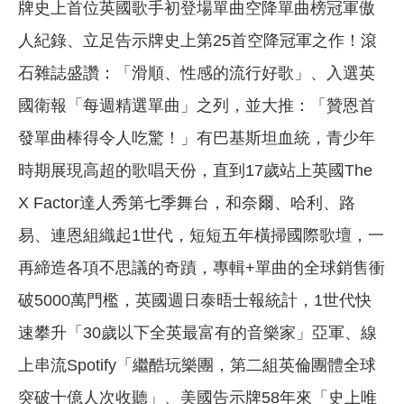
牌史上首位英國歌手初登場單曲空降單曲榜冠軍傲
人紀錄、立足告示牌史上第25首空降冠軍之作！滾
石雜誌盛讚：「滑順、性感的流行好歌」、入選英
國衛報「每週精選單曲」之列，並大推：「贊恩首
發單曲棒得令人吃驚！」有巴基斯坦血統，青少年
時期展現高超的歌唱天份，直到17歲站上英國The
X Factor達人秀第七季舞台，和奈爾、哈利、路
易、連恩組織起1世代，短短五年橫掃國際歌壇，一
再締造各項不思議的奇蹟，專輯+單曲的全球銷售衝
破5000萬門檻，英國週日泰晤士報統計，1世代快
速攀升「30歲以下全英最富有的音樂家」亞軍、線
上串流Spotify「繼酷玩樂團，第二組英倫團體全球
突破十億人次收聽」、美國告示牌58年來「史上唯