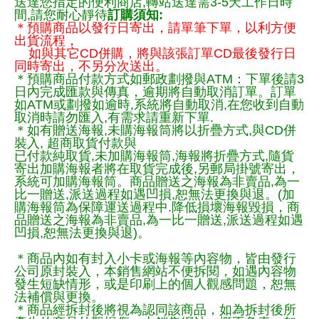
送達您指定的便利商店,轉站送達需3-5天工作日時
間,請您耐心靜待
訂購須知:
＊預購商品以發行日寄出，請單筆下單，以利方便
出貨流程，
如與其它CD併購，將與該張訂單CD最後發行日
同時寄出，不另分次送出。
＊預購商品付款方式如郵政劃撥與ATM：下單後請3
日內完成匯款與傳真，逾期將自動取消訂單。訂單
如ATM或劃撥如逾時,系統將自動取消,在您收到自動
取消時請勿匯入,有需求請重新下單.
＊如有贈送海報,未購海報筒將以折疊方式,與CD併
裝入, 超商取貨付款與
已付款純取貨,未加購海報筒,海報將折疊方式,隨貨
寄出加購海報者將在取貨完成後,另郵局掛號寄出，
系統可加購海報筒。商品贈送之海報為非賣品,為一
比一贈送,派送過程如遇凹損,恕無法更換與退。(加
購海報筒為保障運送過程中.降低損壞海報毀損，商
品贈送之海報為非賣品,為一比一贈送,派送過程如遇
凹損,恕無法更換與退)。
＊商品內如有封入小卡或海報等內容物，皆由發行
公司原封裝入，本銷售網站不便拆閱，如遇內容物
發生短缺情形，或是印刷上的個人觀感問題，恕無
法補償與更換。
＊商品經拆封後將視為認同該商品，如為拆封後所