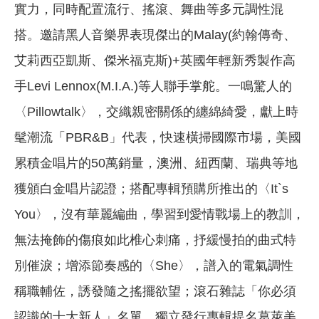
實力，同時配置流行、搖滾、舞曲等多元調性混
搭。邀請黑人音樂界表現傑出的Malay(約翰傳奇、
艾莉西亞凱斯、傑米福克斯)+英國年輕新秀製作高
手Levi Lennox(M.I.A.)等人聯手掌舵。一鳴驚人的
〈Pillowtalk〉，交織親密關係的纏綿綺愛，獻上時
髦潮流「PBR&B」代表，快速橫掃國際市場，美國
累積金唱片的50萬銷量，澳洲、紐西蘭、瑞典等地
獲頒白金唱片認證；搭配專輯預購所推出的〈It`s
You〉，沒有華麗編曲，學習到愛情戰場上的教訓，
無法掩飾的傷痕如此椎心刺痛，抒緩慢拍的曲式特
別催淚；增添節奏感的〈She〉，譜入的電氣調性
稱職輔佐，誘發隨之搖擺欲望；滾石雜誌「你必須
認識的十大新人」名單，獨立發行專輯提名葛萊美