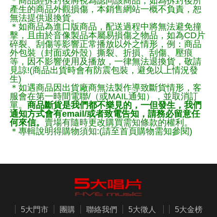
＊商品經拆封後將視為認同該商品，如為拆封後所
產生的商品外觀損傷，本銷售網站一概不負責，恕
無法提供退換貨。
＊如商品為進口版商品，配送過程中將無法避免撞
擊，且由於音像製品本屬易損傷之物品，如為CD片
碎裂、刮傷等影響正常播放以外之情形，例：商品
外包裝（封面或外殼）撕裂、折損、刮傷、壓痕
等，因不影響使用及播放，一律無法退換貨，敬請
見諒!(商品出貨時會有防震包裝，避免以上情況發
生)
＊如遇商品因出貨廠商無法製作導致斷貨情形，客
服會在第一時間電聯/（或MAIL通知），並取消訂
單。
商品斷貨是我們都不樂見的，一但發生，我們
通知方式會有email/或者致電告知，請務必留意任
何來信。
賣場有隨時更改購買需知條款的權利。
＊專輯說明得購物須知:(請至首頁購物需知參閱)
5大門市
團購
聯絡我們
5大徵人
5大金榜