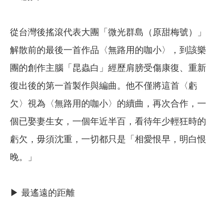
從台灣後搖滾代表大團「微光群島（原甜梅號）」
解散前的最後一首作品〈無路用的咖小〉，到該樂
團的創作主腦「昆蟲白」經歷肩膀受傷康復、重新
復出後的第一首製作與編曲。他不僅將這首〈虧
欠〉視為〈無路用的咖小〉的續曲，再次合作，一
個已娶妻生女，一個年近半百，看待年少輕狂時的
虧欠，毋須沈重，一切都只是「相愛恨早，明白恨
晚。」
▶ 最遙遠的距離