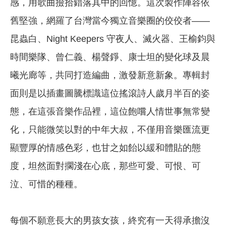
感，用歌曲撿拾錯落其中的回憶。這次製作陣容依
舊堅強，網羅了台灣當今獨立音樂圈的佼佼者——
昆蟲白、Night Keepers 守夜人、滅火器、王榆鈞與
時間樂隊、曾仁義、楊聲錚、康士坦的變化球及晨
曦光廊等，共同打造編曲，激發新意新象。專輯封
面則是以插畫圖騰標識這位搖滾詩人歲月半百的姿
態，在這張音樂作品裡，這位飽嚐人情世事無常變
化，只能微笑以對的中年大叔，不僅用音樂匯流更
顯豐厚的情感色彩，也甘之如飴以緩和體貼的態
度，坦然面對擱淺在心底，那些可愛、可恨、可
泣、可惜的種種。
每個不願意長大的男孩女孩，終究有一天得承擔沒