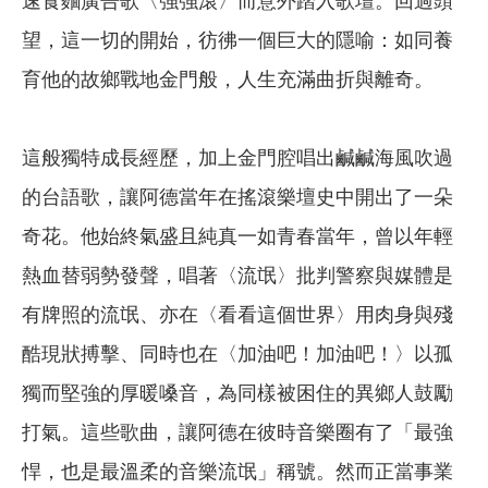
速食麵廣告歌〈強強滾〉而意外踏入歌壇。回過頭
望，這一切的開始，彷彿一個巨大的隱喻：如同養
育他的故鄉戰地金門般，人生充滿曲折與離奇。
這般獨特成長經歷，加上金門腔唱出鹹鹹海風吹過
的台語歌，讓阿德當年在搖滾樂壇史中開出了一朵
奇花。他始終氣盛且純真一如青春當年，曾以年輕
熱血替弱勢發聲，唱著〈流氓〉批判警察與媒體是
有牌照的流氓、亦在〈看看這個世界〉用肉身與殘
酷現狀搏擊、同時也在〈加油吧！加油吧！〉以孤
獨而堅強的厚暖嗓音，為同樣被困住的異鄉人鼓勵
打氣。這些歌曲，讓阿德在彼時音樂圈有了「最強
悍，也是最溫柔的音樂流氓」稱號。然而正當事業