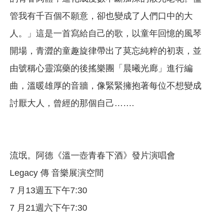
管我有千百個不願意，卻也變成了人們口中的大
人。」這是一首寫給自己的歌，以童年回憶的風琴
開場，青澀的童趣旋律帶出了莫忘純粹的初衷，並
由號稱心靈瀉藥的後搖樂團「晨曦光廊」進行編
曲，溫暖雄厚的音牆，像緊緊擁抱著每位不想變成
討厭大人，曾經的那個自己…….
流氓。阿德《溫一壺青春下酒》發片演唱會
Legacy 傳 音樂展演空間
7 月13週五下午7:30
7 月21週六下午7:30