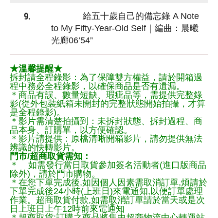
9.
給五十歲自己的備忘錄 A Note
to My Fifty-Year-Old Self｜編曲：晨曦
光廊06’54”
★溫馨提醒★
拆封請全程錄影：為了保障雙方權益，請於開箱過
程中務必全程錄影，以確保商品是否有遺漏。
＊商品有誤、數量短缺、瑕疵品等，需提供完整錄
影(從外包裝紙箱未開封的完整狀態開始拍攝，才算
是全程錄影)。
＊影片需清楚拍攝到：未拆封狀態、拆封過程、商
品本身、訂購單，以方便確認。
＊影片請提供：原檔清晰開箱影片，請勿提供無法
辨識的快轉影片。
門市/超商取貨需知：
＊ 如需發行當日取貨參加簽名活動者(進口版商品
除外)，請於門市購物。
＊在您下單完成後,如因個人因素需取消訂單,煩請於
下單完成後24小時(上班日)來電通知,以便訂單處理
作業。超商取貨付款,如需取消訂單請於當天或是次
日上班日上午12時前來電通知
＊超商取貨:訂購之商品將集中超商物流中心轉運站,