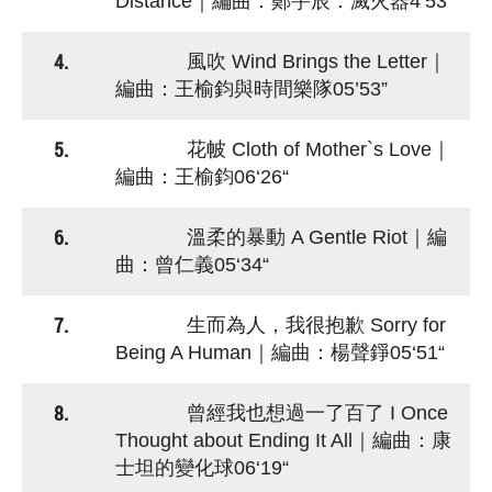
Distance｜編曲：鄭宇辰．滅火器4’53”
4.
風吹 Wind Brings the Letter｜
編曲：王榆鈞與時間樂隊05’53”
5.
花帔 Cloth of Mother`s Love｜
編曲：王榆鈞06‘26“
6.
溫柔的暴動 A Gentle Riot｜編
曲：曾仁義05‘34“
7.
生而為人，我很抱歉 Sorry for
Being A Human｜編曲：楊聲錚05‘51“
8.
曾經我也想過一了百了 I Once
Thought about Ending It All｜編曲：康
士坦的變化球06‘19“