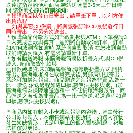
送達您指定的便利商店,轉站送達需3-5天工作日時
間,請您耐心靜待
訂購須知:
＊預購商品以發行日寄出，請單筆下單，以利方便
出貨流程，
如與其它CD併購，將與該張訂單CD最後發行日
同時寄出，不另分次送出。
＊預購商品付款方式如郵政劃撥與ATM：下單後請3
日內完成匯款與傳真，逾期將自動取消訂單。訂單
如ATM或劃撥如逾時,系統將自動取消,在您收到自動
取消時請勿匯入,有需求請重新下單.
＊如有贈送海報,未購海報筒將以折疊方式,與CD併
裝入, 超商取貨付款與
已付款純取貨,未加購海報筒,海報將折疊方式,隨貨
寄出加購海報者將在取貨完成後,另郵局掛號寄出，
系統可加購海報筒。商品贈送之海報為非賣品,為一
比一贈送,派送過程如遇凹損,恕無法更換與退。(加
購海報筒為保障運送過程中.降低損壞海報毀損，商
品贈送之海報為非賣品,為一比一贈送,派送過程如遇
凹損,恕無法更換與退)。
＊商品內如有封入小卡或海報等內容物，皆由發行
公司原封裝入，本銷售網站不便拆閱，如遇內容物
發生短缺情形，或是印刷上的個人觀感問題，恕無
法補償與更換。