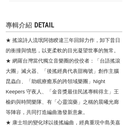
專輯介紹
DETAIL
★ 搖滾詩人流氓阿德睽違三年回歸力作，卸下昔日
的衝撞與憤怒，以更柔軟的目光凝望世事的無常。
★ 網羅台灣當代獨立音樂圈的佼佼者：「台語搖滾
大團」滅火器、「後搖經典代表甜梅號」創作主腦
昆蟲白、「助眠療癒系的跨領域樂團」Night
Keepers 守夜人、「金音獎最佳民謠專輯得主」王
榆鈞與時間樂隊、有「心靈瀉藥」之稱的晨曦光廊
等陣容，共同打造編曲激發新意象。
★ 康士坦的變化球以後搖編曲，經典重現中島美嘉