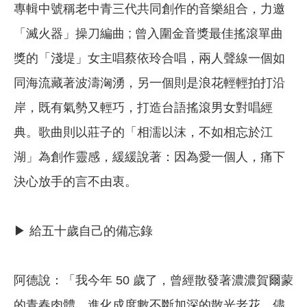
專輯中號稱老中青三代共同創作的音樂組合，力邀
「滅火器」操刀編曲 ; 曾入圍金音獎最佳搖滾單曲
獎的「淺堤」女主唱蔡依玲合唱，兩人聲線一個如
同海流藏著波濤洶湧，另一個則是浪花輕輕拍打沿
岸，既有氣勢又輕巧，打造台語搖滾男女對唱經
典。歌曲則以莊子的「相濡以沫，不如相忘於江
湖」為創作靈感，緩緩說著：因為愛一個人，痛下
決心放手的言不由衷。
▶ 給五十歲自己的備忘錄
阿德說：「我今年 50 歲了，曾經散發著濃濃賀爾蒙
的青春肉體，進化成度數不斷加深的散光老花。儘