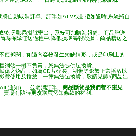
送達需3-5天工作日時間,請您耐心靜待
訂購須知:
期將自動取消訂單。訂單如ATM或劃撥如逾時,系統將自
完成後,另郵局掛號寄出，系統可加購海報筒。商品贈送
報筒為保障運送過程中.降低損壞海報毀損，商品贈送之
不便拆閱，如遇內容物發生短缺情形，或是印刷上的
售網站一概不負責，恕無法提供退換貨。
損傷之物品，如為CD片碎裂、刮傷等影響正常播放以
響使用及播放，一律無法退換貨，敬請見諒!(商品出
AIL通知），並取消訂單。
商品斷貨是我們都不樂見
。
賣場有隨時更改購買需知條款的權利。