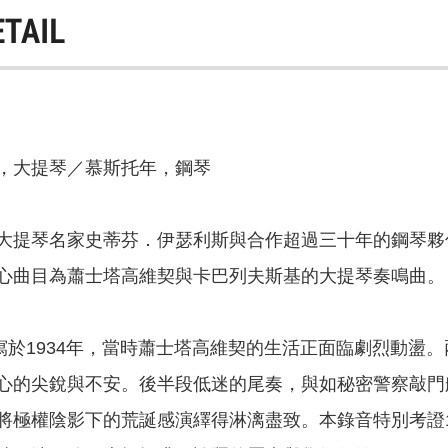
ETAIL
，大提琴／慕斯托年，鋼琴
大提琴名家史蒂芬．伊瑟利斯與合作超過三十年的鋼琴夥
心曲目為蕭士塔高維契與卡巴列夫斯基的大提琴奏鳴曲。
寫於1934年，當時蕭士塔高維契的生活正面臨劇烈動盪
心的尖銳與不安。後半段低迷的尾奏，與如秘密警察敲門
將極權陰影下的荒誕感演繹得淋漓盡致。本錄音特別考證1