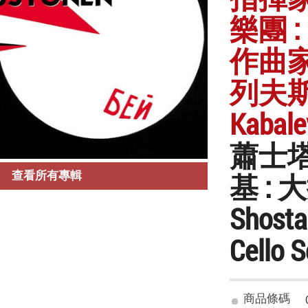
樂團 :
作曲家
列夫斯基 
Kabale
蕭士塔
基 :
查看所有專輯
Shosta
Cello 
商品條碼