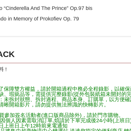
io “Cinderella And The Prince” Op.97 bis
ndo in Memory of Prokofiev Op. 79
ACK
 !
了保障雙方權益，請於開箱過程中務必全程錄影，以確保
缺、瑕疵品等，需提供完整錄影(從外包裝紙箱未開封的完
：未拆封狀態、拆封過程、商品本身、訂購單，以方便確
清晰開箱影片，請勿提供無法辨識的快轉影片。
貨參加簽名活動者(進口版商品除外)，請於門市購物。
因個人因素需取消訂單,煩請於下單完成後24小時(上班日
日上班日上午12時前來電通知