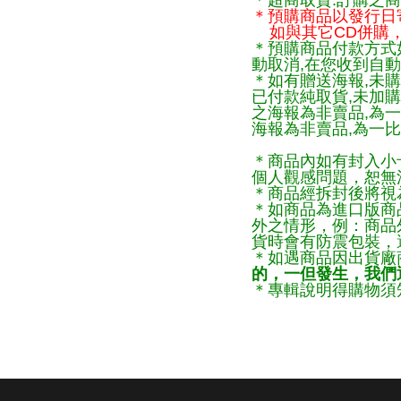
＊超商取貨:訂購之商
＊預購商品以發行日
如與其它CD併購，
＊預購商品付款方式
動取消,在您收到自動
＊如有贈送海報,未購
已付款純取貨,未加
之海報為非賣品,為
海報為非賣品,為一比
＊商品內如有封入小
個人觀感問題，恕無
＊商品經拆封後將視
＊如商品為進口版商
外之情形，例：商品
貨時會有防震包裝，
＊如遇商品因出貨廠
的，一但發生，我們通
＊專輯說明得購物須知