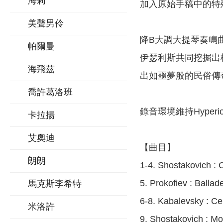
海莉
加入原始手稿中的特
美聲男伶
降B大調大提琴奏鳴
帕爾曼
伊瑟利斯共同挖掘出
海飛茲
出如噩夢般的民俗傳
喬許葛洛班
錄音環境維持Hyp
卡拉揚
艾奧迪
【曲目】
朗朗
1-4. Shostakovich : 
5. Prokofiev : Balla
馬克斯李希特
6-8. Kabalevsky : Cel
米洛許
9. Shostakovich : M