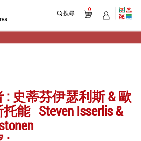
0
知
搜尋
TES
 : 史蒂芬伊瑟利斯 & 歐
 Steven Isserlis &
ustonen
 :