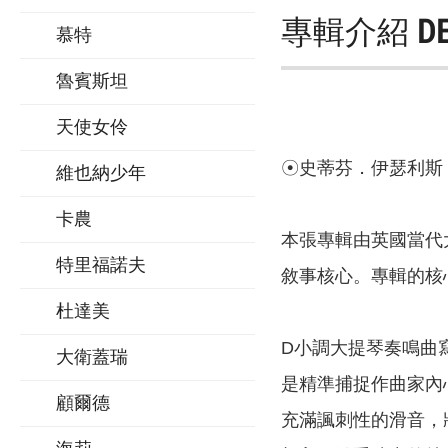
專輯介紹
D
慕特
魯賓斯坦
天使女伶
☉史蒂芬．伊瑟利斯
維也納少年
卡農
本張專輯由英國當代
特里福諾夫
敘事核心。專輯的核
杜達美
D小調大提琴奏鳴曲
大衛蓋瑞
是精準捕捉作曲家內
顧爾德
充滿諷刺性的滑音，