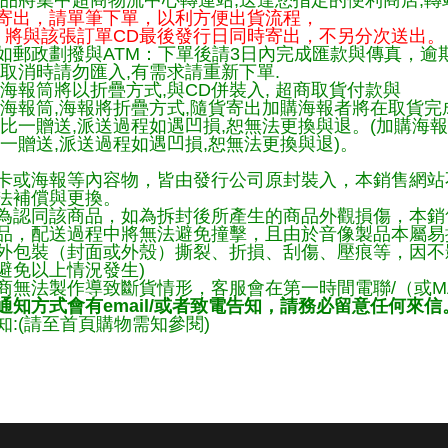
品將集中超商物流中心轉運站,送達您指定的便利商店,轉站
寄出，請單筆下單，以利方便出貨流程，
將與該張訂單CD最後發行日同時寄出，不另分次送出。
如郵政劃撥與ATM：下單後請3日內完成匯款與傳真，逾
取消時請勿匯入,有需求請重新下單.
海報筒將以折疊方式,與CD併裝入, 超商取貨付款與
購海報筒,海報將折疊方式,隨貨寄出加購海報者將在取貨
一比一贈送,派送過程如遇凹損,恕無法更換與退。(加購海
一贈送,派送過程如遇凹損,恕無法更換與退)。
卡或海報等內容物，皆由發行公司原封裝入，本銷售網站
法補償與更換。
為認同該商品，如為拆封後所產生的商品外觀損傷，本銷
品，配送過程中將無法避免撞擊，且由於音像製品本屬易
外包裝（封面或外殼）撕裂、折損、刮傷、壓痕等，因不影
避免以上情況發生)
商無法製作導致斷貨情形，客服會在第一時間電聯/（或M
知方式會有email/或者致電告知，請務必留意任何來信
:(請至首頁購物需知參閱)