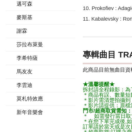
邁可森
10. Prokofiev : Adag
麥斯基
11. Kabalevsky : Ro
謝霖
莎拉布萊曼
專輯曲目 TR
李希特薩
此商品目前無曲目資料
馬友友
★溫馨提醒★
李雲迪
拆封請全程錄影：為
＊商品有誤、數量短
莫札特效應
＊影片需清楚拍攝到
＊影片請提供：原檔
門市/超商取貨需知：
新年音樂會
＊ 如需發行當日取
＊在您下單完成後,如
訂單請於當天或是次