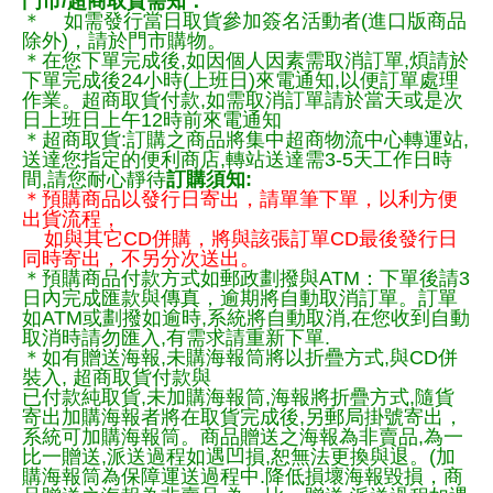
門市/超商取貨需知：
＊ 如需發行當日取貨參加簽名活動者(進口版商品
除外)，請於門市購物。
＊在您下單完成後,如因個人因素需取消訂單,煩請於
下單完成後24小時(上班日)來電通知,以便訂單處理
作業。超商取貨付款,如需取消訂單請於當天或是次
日上班日上午12時前來電通知
＊超商取貨:訂購之商品將集中超商物流中心轉運站,
送達您指定的便利商店,轉站送達需3-5天工作日時
間,請您耐心靜待
訂購須知:
＊預購商品以發行日寄出，請單筆下單，以利方便
出貨流程，
如與其它CD併購，將與該張訂單CD最後發行日
同時寄出，不另分次送出。
＊預購商品付款方式如郵政劃撥與ATM：下單後請3
日內完成匯款與傳真，逾期將自動取消訂單。訂單
如ATM或劃撥如逾時,系統將自動取消,在您收到自動
取消時請勿匯入,有需求請重新下單.
＊如有贈送海報,未購海報筒將以折疊方式,與CD併
裝入, 超商取貨付款與
已付款純取貨,未加購海報筒,海報將折疊方式,隨貨
寄出加購海報者將在取貨完成後,另郵局掛號寄出，
系統可加購海報筒。商品贈送之海報為非賣品,為一
比一贈送,派送過程如遇凹損,恕無法更換與退。(加
購海報筒為保障運送過程中.降低損壞海報毀損，商