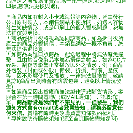
品贈送之海報為非賣品,為一比一贈送,派送過程如遇
凹損,恕無法更換與退)。
＊商品內如有封入小卡或海報等內容物，皆由發行
公司原封裝入，本銷售網站不便拆閱，如遇內容物
發生短缺情形，或是印刷上的個人觀感問題，恕無
法補償與更換。
＊商品經拆封後將視為認同該商品，如為拆封後所
產生的商品外觀損傷，本銷售網站一概不負責，恕
無法提供退換貨。
＊如商品為進口版商品，配送過程中將無法避免撞
擊，且由於音像製品本屬易損傷之物品，如為CD片
碎裂、刮傷等影響正常播放以外之情形，例：商品
外包裝（封面或外殼）撕裂、折損、刮傷、壓痕
等，因不影響使用及播放，一律無法退換貨，敬請
見諒!(商品出貨時會有防震包裝，避免以上情況發
生)
＊如遇商品因出貨廠商無法製作導致斷貨情形，客
服會在第一時間電聯/（或MAIL通知），並取消訂
單。
商品斷貨是我們都不樂見的，一但發生，我們
通知方式會有email/或者致電告知，請務必留意任
何來信。
賣場有隨時更改購買需知條款的權利。
＊專輯說明得購物須知:(請至首頁購物需知參閱)