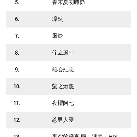
5.
春末夏初時節
6.
凜然
7.
風鈴
8.
佇立風中
9.
雄心壯志
10.
螢之燈籠
11.
夜櫻阿七
12.
惹男人愛
13.
夜空的誓言 唄．演奏：HIS