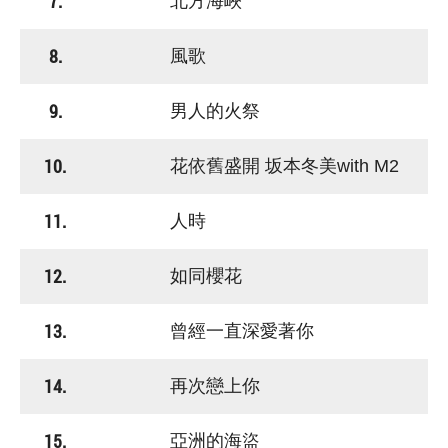
7.
北方海峽
8.
風歌
9.
男人的火祭
10.
花依舊盛開 坂本冬美with M2
11.
人時
12.
如同櫻花
13.
曾經一直深愛著你
14.
再次戀上你
15.
亞洲的海盜