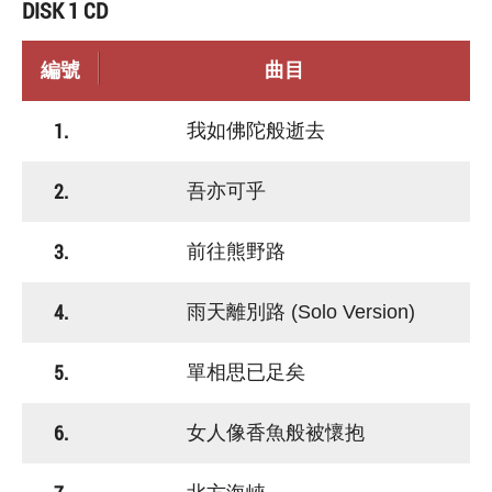
DISK 1 CD
編號
曲目
1.
我如佛陀般逝去
2.
吾亦可乎
3.
前往熊野路
4.
雨天離別路 (Solo Version)
5.
單相思已足矣
6.
女人像香魚般被懷抱