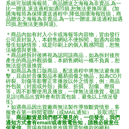
系統可加購海報筒。商品贈送之海報為非賣品,為一
比一贈送,派送過程如遇凹損,恕無法更換與退。(加
購海報筒為保障運送過程中.降低損壞海報毀損，商
品贈送之海報為非賣品,為一比一贈送,派送過程如遇
凹損,恕無法更換與退)。
＊商品內如有封入小卡或海報等內容物，皆由發行
公司原封裝入，本銷售網站不便拆閱，如遇內容物
發生短缺情形，或是印刷上的個人觀感問題，恕無
法補償與更換。
＊商品經拆封後將視為認同該商品，如為拆封後所
產生的商品外觀損傷，本銷售網站一概不負責，恕
無法提供退換貨。
＊如商品為進口版商品，配送過程中將無法避免撞
擊，且由於音像製品本屬易損傷之物品，如為CD片
碎裂、刮傷等影響正常播放以外之情形，例：商品
外包裝（封面或外殼）撕裂、折損、刮傷、壓痕
等，因不影響使用及播放，一律無法退換貨，敬請
見諒!(商品出貨時會有防震包裝，避免以上情況發
生)
＊如遇商品因出貨廠商無法製作導致斷貨情形，客
服會在第一時間電聯/（或MAIL通知），並取消訂
單。
商品斷貨是我們都不樂見的，一但發生，我們
通知方式會有email/或者致電告知，請務必留意任
何來信。
賣場有隨時更改購買需知條款的權利。