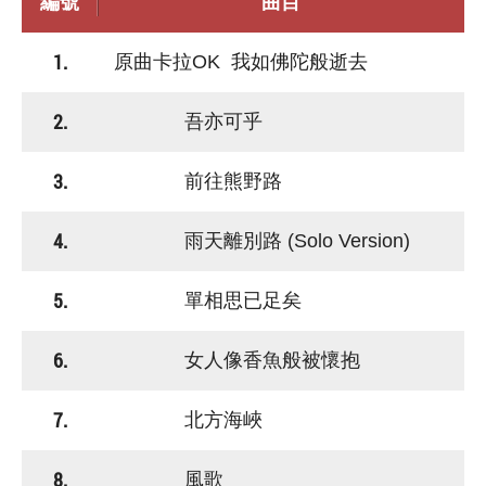
編號
曲目
1.
原曲卡拉OK 我如佛陀般逝去
2.
吾亦可乎
3.
前往熊野路
4.
雨天離別路 (Solo Version)
5.
單相思已足矣
6.
女人像香魚般被懷抱
7.
北方海峽
8.
風歌