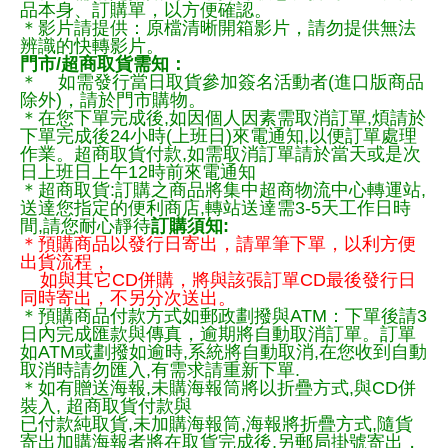
品本身、訂購單，以方便確認。
＊影片請提供：原檔清晰開箱影片，請勿提供無法
辨識的快轉影片。
門市/超商取貨需知：
＊ 如需發行當日取貨參加簽名活動者(進口版商品
除外)，請於門市購物。
＊在您下單完成後,如因個人因素需取消訂單,煩請於
下單完成後24小時(上班日)來電通知,以便訂單處理
作業。超商取貨付款,如需取消訂單請於當天或是次
日上班日上午12時前來電通知
＊超商取貨:訂購之商品將集中超商物流中心轉運站,
送達您指定的便利商店,轉站送達需3-5天工作日時
間,請您耐心靜待
訂購須知:
＊預購商品以發行日寄出，請單筆下單，以利方便
出貨流程，
如與其它CD併購，將與該張訂單CD最後發行日
同時寄出，不另分次送出。
＊預購商品付款方式如郵政劃撥與ATM：下單後請3
日內完成匯款與傳真，逾期將自動取消訂單。訂單
如ATM或劃撥如逾時,系統將自動取消,在您收到自動
取消時請勿匯入,有需求請重新下單.
＊如有贈送海報,未購海報筒將以折疊方式,與CD併
裝入, 超商取貨付款與
已付款純取貨,未加購海報筒,海報將折疊方式,隨貨
寄出加購海報者將在取貨完成後,另郵局掛號寄出，