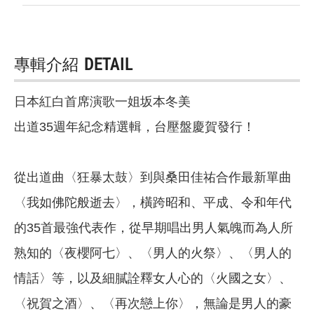
專輯介紹
DETAIL
日本紅白首席演歌一姐坂本冬美
出道35週年紀念精選輯，台壓盤慶賀發行！
從出道曲〈狂暴太鼓〉到與桑田佳祐合作最新單曲
〈我如佛陀般逝去〉，橫跨昭和、平成、令和年代
的35首最強代表作，從早期唱出男人氣魄而為人所
熟知的〈夜櫻阿七〉、〈男人的火祭〉、〈男人的
情話〉等，以及細膩詮釋女人心的〈火國之女〉、
〈祝賀之酒〉、〈再次戀上你〉，無論是男人的豪