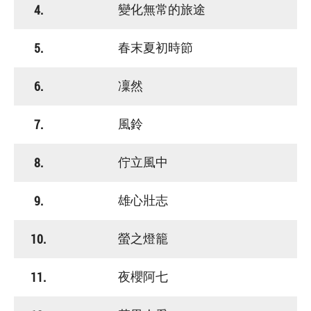
4.
變化無常的旅途
5.
春末夏初時節
6.
凜然
7.
風鈴
8.
佇立風中
9.
雄心壯志
10.
螢之燈籠
11.
夜櫻阿七