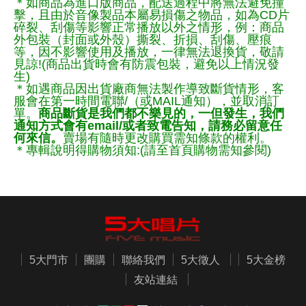
＊如商品為進口版商品，配送過程中將無法避免撞
擊，且由於音像製品本屬易損傷之物品，如為CD片
碎裂、刮傷等影響正常播放以外之情形，例：商品
外包裝（封面或外殼）撕裂、折損、刮傷、壓痕
等，因不影響使用及播放，一律無法退換貨，敬請
見諒!(商品出貨時會有防震包裝，避免以上情況發
生)
＊如遇商品因出貨廠商無法製作導致斷貨情形，客
服會在第一時間電聯/（或MAIL通知），並取消訂
單。
商品斷貨是我們都不樂見的，一但發生，我們
通知方式會有email/或者致電告知，請務必留意任
何來信。
賣場有隨時更改購買需知條款的權利。
＊專輯說明得購物須知:(請至首頁購物需知參閱)
5大門市
團購
聯絡我們
5大徵人
5大金榜
友站連結