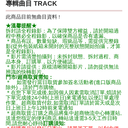
專輯曲目 TRACK
此商品目前無曲目資料 !
★溫馨提醒★
拆封請全程錄影：為了保障雙方權益，請於開箱過
程中務必全程錄影，以確保商品是否有遺漏。
＊商品有誤、數量短缺、瑕疵品等，需提供完整錄
影(從外包裝紙箱未開封的完整狀態開始拍攝，才算
是全程錄影)。
＊影片需清楚拍攝到：未拆封狀態、拆封過程、商
品本身、訂購單，以方便確認。
＊影片請提供：原檔清晰開箱影片，請勿提供無法
辨識的快轉影片。
門市/超商取貨需知：
＊ 如需發行當日取貨參加簽名活動者(進口版商品
除外)，請於門市購物。
＊在您下單完成後,如因個人因素需取消訂單,煩請於
下單完成後24小時(上班日)來電通知,以便訂單處理
作業。超商取貨付款,如需取消訂單請於當天或是次
日上班日上午12時前來電通知
＊超商取貨:訂購之商品將集中超商物流中心轉運站,
送達您指定的便利商店,轉站送達需3-5天工作日時
間,請您耐心靜待
訂購須知: