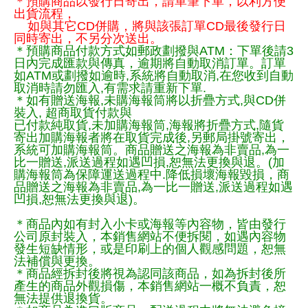
＊預購商品以發行日寄出，請單筆下單，以利方便
出貨流程，
如與其它CD併購，將與該張訂單CD最後發行日
同時寄出，不另分次送出。
＊預購商品付款方式如郵政劃撥與ATM：下單後請3
日內完成匯款與傳真，逾期將自動取消訂單。訂單
如ATM或劃撥如逾時,系統將自動取消,在您收到自動
取消時請勿匯入,有需求請重新下單.
＊如有贈送海報,未購海報筒將以折疊方式,與CD併
裝入, 超商取貨付款與
已付款純取貨,未加購海報筒,海報將折疊方式,隨貨
寄出加購海報者將在取貨完成後,另郵局掛號寄出，
系統可加購海報筒。商品贈送之海報為非賣品,為一
比一贈送,派送過程如遇凹損,恕無法更換與退。(加
購海報筒為保障運送過程中.降低損壞海報毀損，商
品贈送之海報為非賣品,為一比一贈送,派送過程如遇
凹損,恕無法更換與退)。
＊商品內如有封入小卡或海報等內容物，皆由發行
公司原封裝入，本銷售網站不便拆閱，如遇內容物
發生短缺情形，或是印刷上的個人觀感問題，恕無
法補償與更換。
＊商品經拆封後將視為認同該商品，如為拆封後所
產生的商品外觀損傷，本銷售網站一概不負責，恕
無法提供退換貨。