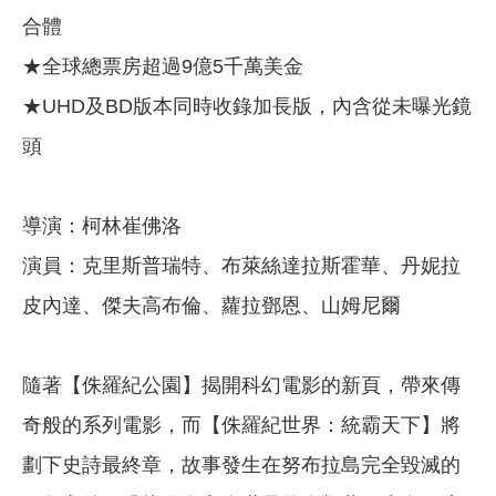
合體
★全球總票房超過9億5千萬美金
★UHD及BD版本同時收錄加長版，內含從未曝光鏡
頭
導演：柯林崔佛洛
演員：克里斯普瑞特、布萊絲達拉斯霍華、丹妮拉
皮內達、傑夫高布倫、蘿拉鄧恩、山姆尼爾
隨著【侏羅紀公園】揭開科幻電影的新頁，帶來傳
奇般的系列電影，而【侏羅紀世界：統霸天下】將
劃下史詩最終章，故事發生在努布拉島完全毀滅的