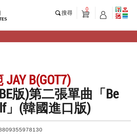
0
知
搜尋
TES
JAY B(GOT7)
/BE版)第二張單曲「Be
self」(韓國進口版)
8809355978130