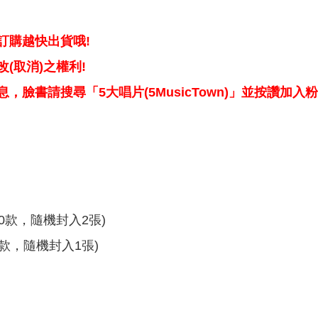
訂購越快出貨哦!
(取消)之權利!
，臉書請搜尋「5大唱片(5MusicTown)」並按讚加入
共10款，隨機封入2張)
共4款，隨機封入1張)