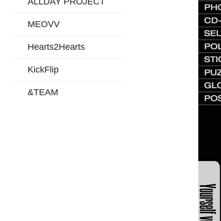
ALLDAY PROJECT
MEOVV
Hearts2Hearts
KickFlip
&TEAM