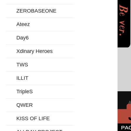
ZEROBASEONE
Ateez
Day6
Xdinary Heroes
TWS
ILLIT
TripleS
QWER
KISS OF LIFE