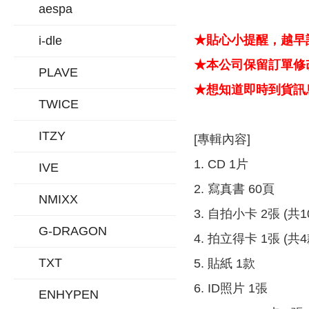
aespa
★貼心小提醒，越早
i-dle
★本公司保留訂單修改
PLAVE
★想知道即時到貨訊息
TWICE
ITZY
[專輯內容]
1. CD 1片
IVE
2. 寫真書 60頁
NMIXX
3. 自拍小卡 2張 (
G-DRAGON
4. 拍立得卡 1張 (
TXT
5. 貼紙 1款
6. ID照片 1張
ENHYPEN