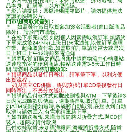
＊影片需清楚拍攝到：未拆封狀態、拆封過程、商
品本身、訂購單，以方便確認。
＊影片請提供：原檔清晰開箱影片，請勿提供無法
辨識的快轉影片。
門市/超商取貨需知：
＊ 如需發行當日取貨參加簽名活動者(進口版商品
除外)，請於門市購物。
＊在您下單完成後,如因個人因素需取消訂單,煩請於
下單完成後24小時(上班日)來電通知,以便訂單處理
作業。超商取貨付款,如需取消訂單請於當天或是次
日上班日上午12時前來電通知
＊超商取貨:訂購之商品將集中超商物流中心轉運站,
送達您指定的便利商店,轉站送達需3-5天工作日時
間,請您耐心靜待
訂購須知:
＊預購商品以發行日寄出，請單筆下單，以利方便
出貨流程，
如與其它CD併購，將與該張訂單CD最後發行日
同時寄出，不另分次送出。
＊預購商品付款方式如郵政劃撥與ATM：下單後請3
日內完成匯款與傳真，逾期將自動取消訂單。訂單
如ATM或劃撥如逾時,系統將自動取消,在您收到自動
取消時請勿匯入,有需求請重新下單.
＊如有贈送海報,未購海報筒將以折疊方式,與CD併
裝入, 超商取貨付款與
已付款純取貨,未加購海報筒,海報將折疊方式,隨貨