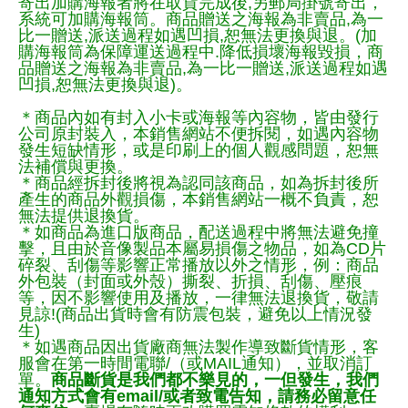
寄出加購海報者將在取貨完成後,另郵局掛號寄出，
系統可加購海報筒。商品贈送之海報為非賣品,為一
比一贈送,派送過程如遇凹損,恕無法更換與退。(加
購海報筒為保障運送過程中.降低損壞海報毀損，商
品贈送之海報為非賣品,為一比一贈送,派送過程如遇
凹損,恕無法更換與退)。
＊商品內如有封入小卡或海報等內容物，皆由發行
公司原封裝入，本銷售網站不便拆閱，如遇內容物
發生短缺情形，或是印刷上的個人觀感問題，恕無
法補償與更換。
＊商品經拆封後將視為認同該商品，如為拆封後所
產生的商品外觀損傷，本銷售網站一概不負責，恕
無法提供退換貨。
＊如商品為進口版商品，配送過程中將無法避免撞
擊，且由於音像製品本屬易損傷之物品，如為CD片
碎裂、刮傷等影響正常播放以外之情形，例：商品
外包裝（封面或外殼）撕裂、折損、刮傷、壓痕
等，因不影響使用及播放，一律無法退換貨，敬請
見諒!(商品出貨時會有防震包裝，避免以上情況發
生)
＊如遇商品因出貨廠商無法製作導致斷貨情形，客
服會在第一時間電聯/（或MAIL通知），並取消訂
單。
商品斷貨是我們都不樂見的，一但發生，我們
通知方式會有email/或者致電告知，請務必留意任