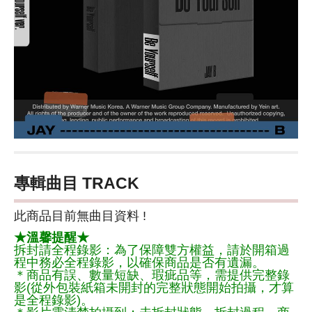
專輯曲目 TRACK
此商品目前無曲目資料 !
★溫馨提醒★
拆封請全程錄影：為了保障雙方權益，請於開箱過
程中務必全程錄影，以確保商品是否有遺漏。
＊商品有誤、數量短缺、瑕疵品等，需提供完整錄
影(從外包裝紙箱未開封的完整狀態開始拍攝，才算
是全程錄影)。