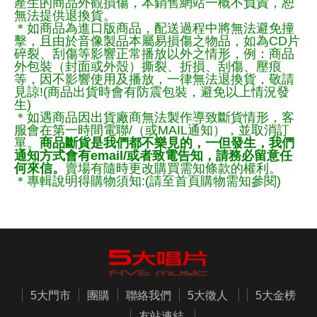
產生的商品外觀損傷，本銷售網站一概不負責，恕
無法提供退換貨。
＊如商品為進口版商品，配送過程中將無法避免撞
擊，且由於音像製品本屬易損傷之物品，如為CD片
碎裂、刮傷等影響正常播放以外之情形，例：商品
外包裝（封面或外殼）撕裂、折損、刮傷、壓痕
等，因不影響使用及播放，一律無法退換貨，敬請
見諒!(商品出貨時會有防震包裝，避免以上情況發
生)
＊如遇商品因出貨廠商無法製作導致斷貨情形，客
服會在第一時間電聯/（或MAIL通知），並取消訂
單。
商品斷貨是我們都不樂見的，一但發生，我們
通知方式會有email/或者致電告知，請務必留意任
何來信。
賣場有隨時更改購買需知條款的權利。
＊專輯說明得購物須知:(請至首頁購物需知參閱)
5大門市
團購
聯絡我們
5大徵人
5大金榜
友站連結