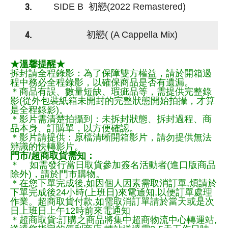
3.
SIDE B 初戀(2022 Remastered)
4.
初戀( (A Cappella Mix)
★溫馨提醒★
拆封請全程錄影：為了保障雙方權益，請於開箱過
程中務必全程錄影，以確保商品是否有遺漏。
＊商品有誤、數量短缺、瑕疵品等，需提供完整錄
影(從外包裝紙箱未開封的完整狀態開始拍攝，才算
是全程錄影)。
＊影片需清楚拍攝到：未拆封狀態、拆封過程、商
品本身、訂購單，以方便確認。
＊影片請提供：原檔清晰開箱影片，請勿提供無法
辨識的快轉影片。
門市/超商取貨需知：
＊ 如需發行當日取貨參加簽名活動者(進口版商品
除外)，請於門市購物。
＊在您下單完成後,如因個人因素需取消訂單,煩請於
下單完成後24小時(上班日)來電通知,以便訂單處理
作業。超商取貨付款,如需取消訂單請於當天或是次
日上班日上午12時前來電通知
＊超商取貨:訂購之商品將集中超商物流中心轉運站,