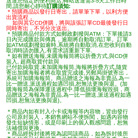
送達您指定的便利商店,轉站送達需3-5天工作日時
間,請您耐心靜待
訂購須知:
＊預購商品以發行日寄出，請單筆下單，以利方便
出貨流程，
如與其它CD併購，將與該張訂單CD最後發行日
同時寄出，不另分次送出。
＊預購商品付款方式如郵政劃撥與ATM：下單後請3
日內完成匯款與傳真，逾期將自動取消訂單。訂單
如ATM或劃撥如逾時,系統將自動取消,在您收到自動
取消時請勿匯入,有需求請重新下單.
＊如有贈送海報,未購海報筒將以折疊方式,與CD併
裝入, 超商取貨付款與
已付款純取貨,未加購海報筒,海報將折疊方式,隨貨
寄出加購海報者將在取貨完成後,另郵局掛號寄出，
系統可加購海報筒。商品贈送之海報為非賣品,為一
比一贈送,派送過程如遇凹損,恕無法更換與退。(加
購海報筒為保障運送過程中.降低損壞海報毀損，商
品贈送之海報為非賣品,為一比一贈送,派送過程如遇
凹損,恕無法更換與退)。
＊商品內如有封入小卡或海報等內容物，皆由發行
公司原封裝入，本銷售網站不便拆閱，如遇內容物
發生短缺情形，或是印刷上的個人觀感問題，恕無
法補償與更換。
＊商品經拆封後將視為認同該商品，如為拆封後所