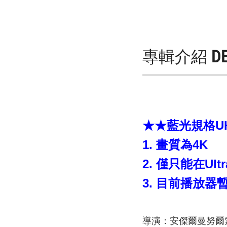
專輯介紹
D
★★藍光規格UHD 
1. 畫質為4K
2. 僅只能在Ult
3. 目前播放
導演：安傑爾曼努爾