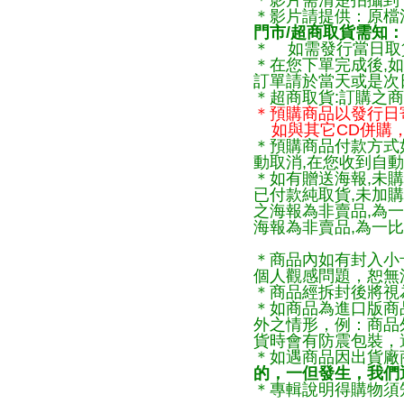
＊影片需清楚拍攝到
＊影片請提供：原檔
門市/超商取貨需知：
＊ 如需發行當日取
＊在您下單完成後,如
訂單請於當天或是次
＊超商取貨:訂購之商
＊預購商品以發行日
如與其它CD併購，
＊預購商品付款方式
動取消,在您收到自動
＊如有贈送海報,未購
已付款純取貨,未加
之海報為非賣品,為
海報為非賣品,為一比
＊商品內如有封入小
個人觀感問題，恕無
＊商品經拆封後將視
＊如商品為進口版商
外之情形，例：商品
貨時會有防震包裝，
＊如遇商品因出貨廠
的，一但發生，我們通
＊專輯說明得購物須知