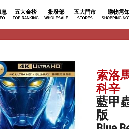
訊息
五大金榜
批發部
五大門市
購物需
FO.
TOP RANKING
WHOLESALE
STORES
SHOPPING NO
索洛
科辛
藍甲蟲
版
Blue B