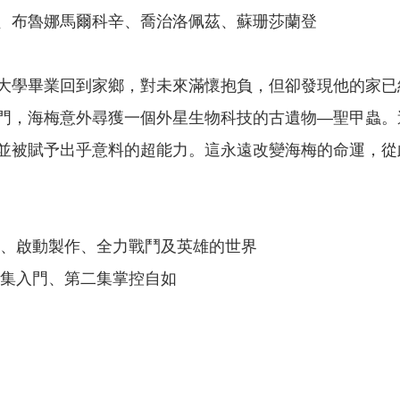
、布魯娜馬爾科辛、喬治洛佩茲、蘇珊莎蘭登
大學畢業回到家鄉，對未來滿懷抱負，但卻發現他的家已
門，海梅意外尋獲一個外星生物科技的古遺物—聖甲蟲。
並被賦予出乎意料的超能力。這永遠改變海梅的命運，從
起、啟動製作、全力戰鬥及英雄的世界
一集入門、第二集掌控自如