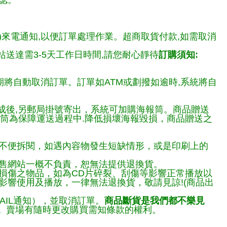
認。
)來電通知,以便訂單處理作業。超商取貨付款,如需取消
送達需3-5天工作日時間,請您耐心靜待
訂購須知:
期將自動取消訂單。訂單如ATM或劃撥如逾時,系統將自
完成後,另郵局掛號寄出，系統可加購海報筒。商品贈送
報筒為保障運送過程中.降低損壞海報毀損，商品贈送之
不便拆閱，如遇內容物發生短缺情形，或是印刷上的
售網站一概不負責，恕無法提供退換貨。
損傷之物品，如為CD片碎裂、刮傷等影響正常播放以
響使用及播放，一律無法退換貨，敬請見諒!(商品出
AIL通知），並取消訂單。
商品斷貨是我們都不樂見
。
賣場有隨時更改購買需知條款的權利。