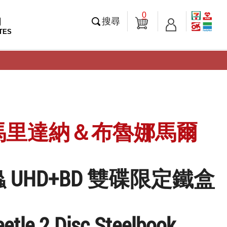
0
知
搜尋
TES
馬里達納＆布魯娜馬爾
 UHD+BD 雙碟限定鐵盒
eetle 2 Disc Steelbook