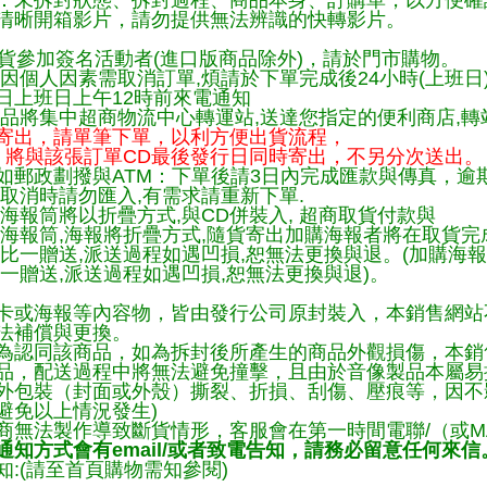
：未拆封狀態、拆封過程、商品本身、訂購單，以方便確
清晰開箱影片，請勿提供無法辨識的快轉影片。
貨參加簽名活動者(進口版商品除外)，請於門市購物。
因個人因素需取消訂單,煩請於下單完成後24小時(上班日
日上班日上午12時前來電通知
品將集中超商物流中心轉運站,送達您指定的便利商店,轉站
寄出，請單筆下單，以利方便出貨流程，
將與該張訂單CD最後發行日同時寄出，不另分次送出。
如郵政劃撥與ATM：下單後請3日內完成匯款與傳真，逾
取消時請勿匯入,有需求請重新下單.
海報筒將以折疊方式,與CD併裝入, 超商取貨付款與
購海報筒,海報將折疊方式,隨貨寄出加購海報者將在取貨
一比一贈送,派送過程如遇凹損,恕無法更換與退。(加購海
一贈送,派送過程如遇凹損,恕無法更換與退)。
卡或海報等內容物，皆由發行公司原封裝入，本銷售網站
法補償與更換。
為認同該商品，如為拆封後所產生的商品外觀損傷，本銷
品，配送過程中將無法避免撞擊，且由於音像製品本屬易
外包裝（封面或外殼）撕裂、折損、刮傷、壓痕等，因不影
避免以上情況發生)
商無法製作導致斷貨情形，客服會在第一時間電聯/（或M
知方式會有email/或者致電告知，請務必留意任何來信
:(請至首頁購物需知參閱)