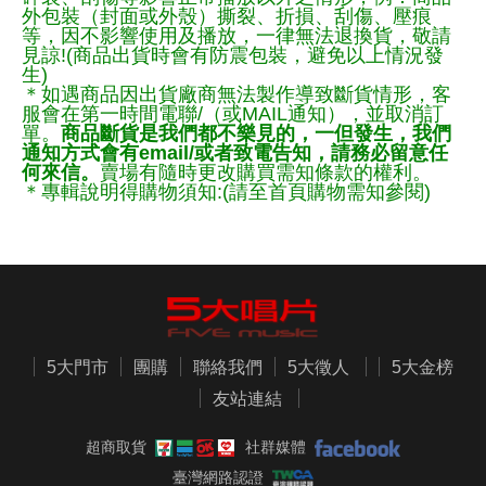
外包裝（封面或外殼）撕裂、折損、刮傷、壓痕
等，因不影響使用及播放，一律無法退換貨，敬請
見諒!(商品出貨時會有防震包裝，避免以上情況發
生)
＊如遇商品因出貨廠商無法製作導致斷貨情形，客
服會在第一時間電聯/（或MAIL通知），並取消訂
單。
商品斷貨是我們都不樂見的，一但發生，我們
通知方式會有email/或者致電告知，請務必留意任
何來信。
賣場有隨時更改購買需知條款的權利。
＊專輯說明得購物須知:(請至首頁購物需知參閱)
5大門市
團購
聯絡我們
5大徵人
5大金榜
友站連結
超商取貨
社群媒體
臺灣網路認證