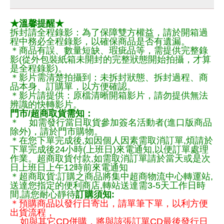
★溫馨提醒★
拆封請全程錄影：為了保障雙方權益，請於開箱過
程中務必全程錄影，以確保商品是否有遺漏。
＊商品有誤、數量短缺、瑕疵品等，需提供完整錄
影(從外包裝紙箱未開封的完整狀態開始拍攝，才算
是全程錄影)。
＊影片需清楚拍攝到：未拆封狀態、拆封過程、商
品本身、訂購單，以方便確認。
＊影片請提供：原檔清晰開箱影片，請勿提供無法
辨識的快轉影片。
門市/超商取貨需知：
＊ 如需發行當日取貨參加簽名活動者(進口版商品
除外)，請於門市購物。
＊在您下單完成後,如因個人因素需取消訂單,煩請於
下單完成後24小時(上班日)來電通知,以便訂單處理
作業。超商取貨付款,如需取消訂單請於當天或是次
日上班日上午12時前來電通知
＊超商取貨:訂購之商品將集中超商物流中心轉運站,
送達您指定的便利商店,轉站送達需3-5天工作日時
間,請您耐心靜待
訂購須知:
＊預購商品以發行日寄出，請單筆下單，以利方便
出貨流程，
如與其它CD併購，將與該張訂單CD最後發行日