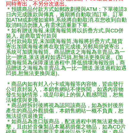
同時寄出，不另分次送出。
＊預購商品付款方式如郵政劃撥與ATM：下單後請3
日內完成匯款與傳真，逾期將自動取消訂單。訂單
如ATM或劃撥如逾時,系統將自動取消,在您收到自動
取消時請勿匯入,有需求請重新下單.
＊如有贈送海報,未購海報筒將以折疊方式,與CD併
裝入, 超商取貨付款與
已付款純取貨,未加購海報筒,海報將折疊方式,隨貨
寄出加購海報者將在取貨完成後,另郵局掛號寄出，
系統可加購海報筒。商品贈送之海報為非賣品,為一
比一贈送,派送過程如遇凹損,恕無法更換與退。(加
購海報筒為保障運送過程中.降低損壞海報毀損，商
品贈送之海報為非賣品,為一比一贈送,派送過程如遇
凹損,恕無法更換與退)。
＊商品內如有封入小卡或海報等內容物，皆由發行
公司原封裝入，本銷售網站不便拆閱，如遇內容物
發生短缺情形，或是印刷上的個人觀感問題，恕無
法補償與更換。
＊商品經拆封後將視為認同該商品，如為拆封後所
產生的商品外觀損傷，本銷售網站一概不負責，恕
無法提供退換貨。
＊如商品為進口版商品，配送過程中將無法避免撞
擊，且由於音像製品本屬易損傷之物品，如為CD片
碎裂、刮傷等影響正常播放以外之情形，例：商品