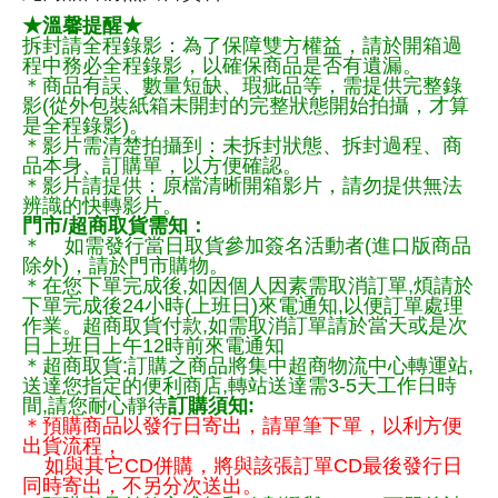
★溫馨提醒★
拆封請全程錄影：為了保障雙方權益，請於開箱過
程中務必全程錄影，以確保商品是否有遺漏。
＊商品有誤、數量短缺、瑕疵品等，需提供完整錄
影(從外包裝紙箱未開封的完整狀態開始拍攝，才算
是全程錄影)。
＊影片需清楚拍攝到：未拆封狀態、拆封過程、商
品本身、訂購單，以方便確認。
＊影片請提供：原檔清晰開箱影片，請勿提供無法
辨識的快轉影片。
門市/超商取貨需知：
＊ 如需發行當日取貨參加簽名活動者(進口版商品
除外)，請於門市購物。
＊在您下單完成後,如因個人因素需取消訂單,煩請於
下單完成後24小時(上班日)來電通知,以便訂單處理
作業。超商取貨付款,如需取消訂單請於當天或是次
日上班日上午12時前來電通知
＊超商取貨:訂購之商品將集中超商物流中心轉運站,
送達您指定的便利商店,轉站送達需3-5天工作日時
間,請您耐心靜待
訂購須知:
＊預購商品以發行日寄出，請單筆下單，以利方便
出貨流程，
如與其它CD併購，將與該張訂單CD最後發行日
同時寄出，不另分次送出。