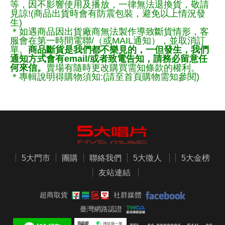
等，因不影響使用及播放，一律無法退換貨，敬請
見諒!(商品出貨時會有防震包裝，避免以上情況發
生)
＊如遇商品因出貨廠商無法製作導致斷貨情形，客
服會在第一時間電聯/（或MAIL通知），並取消訂
單。
商品斷貨是我們都不樂見的，一但發生，我們
通知方式會有email/或者致電告知，請務必留意任
何來信。
賣場有隨時更改購買需知條款的權利。
＊專輯說明得購物須知:(請至首頁購物需知參閱)
5大門市
團購
聯絡我們
5大徵人
5大金榜
友站連結
超商取貨
社群媒體
臺灣網路認證