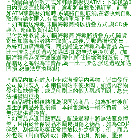
＊預購商品付款方式如郵政劃撥與ATM：下單後請3
日內完成匯款與傳真，逾期將自動取消訂單。訂單
如ATM或劃撥如逾時,系統將自動取消,在您收到自動
取消時請勿匯入,有需求請重新下單.
＊如有贈送海報,未購海報筒將以折疊方式,與CD併
裝入, 超商取貨付款與
已付款純取貨,未加購海報筒,海報將折疊方式,隨貨
寄出加購海報者將在取貨完成後,另郵局掛號寄出，
系統可加購海報筒。商品贈送之海報為非賣品,為一
比一贈送,派送過程如遇凹損,恕無法更換與退。(加
購海報筒為保障運送過程中.降低損壞海報毀損，商
品贈送之海報為非賣品,為一比一贈送,派送過程如遇
凹損,恕無法更換與退)。
＊商品內如有封入小卡或海報等內容物，皆由發行
公司原封裝入，本銷售網站不便拆閱，如遇內容物
發生短缺情形，或是印刷上的個人觀感問題，恕無
法補償與更換。
＊商品經拆封後將視為認同該商品，如為拆封後所
產生的商品外觀損傷，本銷售網站一概不負責，恕
無法提供退換貨。
＊如商品為進口版商品，配送過程中將無法避免撞
擊，且由於音像製品本屬易損傷之物品，如為CD片
碎裂、刮傷等影響正常播放以外之情形，例：商品
外包裝（封面或外殼）撕裂、折損、刮傷、壓痕