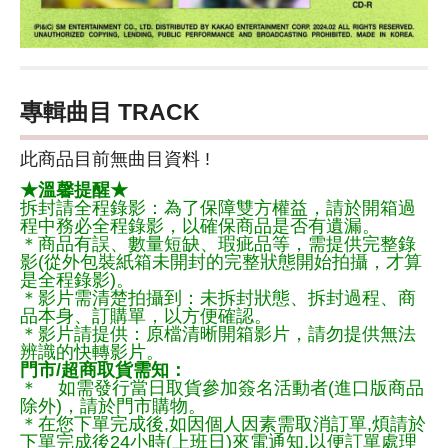
專輯曲目 TRACK
此商品目前無曲目資料 !
★溫馨提醒★
拆封請全程錄影：為了保障雙方權益，請於開箱過
程中務必全程錄影，以確保商品是否有遺漏。
＊商品有誤、數量短缺、瑕疵品等，需提供完整錄
影(從外包裝紙箱未開封的完整狀態開始拍攝，才算
是全程錄影)。
＊影片需清楚拍攝到：未拆封狀態、拆封過程、商
品本身、訂購單，以方便確認。
＊影片請提供：原檔清晰開箱影片，請勿提供無法
辨識的快轉影片。
門市/超商取貨需知：
＊ 如需發行當日取貨參加簽名活動者(進口版商品
除外)，請於門市購物。
＊在您下單完成後,如因個人因素需取消訂單,煩請於
下單完成後24小時(上班日)來電通知,以便訂單處理