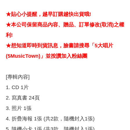
★貼心小提醒，越早訂購越快出貨哦!
★本公司保留商品內容、贈品、訂單修改(取消)之權
利!
★想知道即時到貨訊息，臉書請搜尋「5大唱片
(5MusicTown)」並按讚加入粉絲團
[專輯內容]
1. CD 1片
2. 寫真書 24頁
3. 照片 1張
4. 折疊海報 1張 (共2款，隨機封入1張)
5. 隨機小卡 1張 (共3款，隨機封入1張)