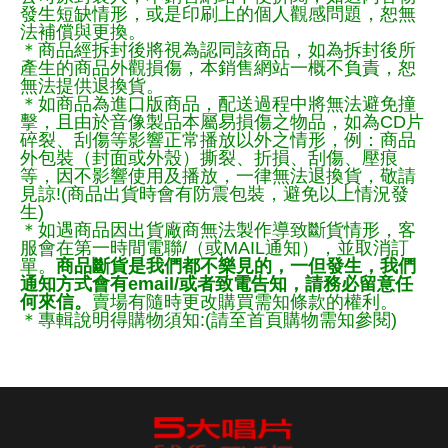
發生短缺情形，或是印刷上的個人觀感問題，恕無
法補償與更換。
＊商品經拆封後將視為認同該商品，如為拆封後所
產生的商品外觀損傷，本銷售網站一概不負責，恕
無法提供退換貨。
＊如商品為進口版商品，配送過程中將無法避免撞
擊，且由於音像製品本屬易損傷之物品，如為CD片
碎裂、刮傷等影響正常播放以外之情形，例：商品
外包裝（封面或外殼）撕裂、折損、刮傷、壓痕
等，因不影響使用及播放，一律無法退換貨，敬請
見諒!(商品出貨時會有防震包裝，避免以上情況發
生)
＊如遇商品因出貨廠商無法製作導致斷貨情形，客
服會在第一時間電聯/（或MAIL通知），並取消訂
單。
商品斷貨是我們都不樂見的，一但發生，我們
通知方式會有email/或者致電告知，請務必留意任
何來信。
賣場有隨時更改購買需知條款的權利。
＊專輯說明得購物須知:(請至首頁購物需知參閱)