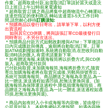
作業。超商取貨付款,如需取消訂單請於當天或是次
日上班日上午12時前來電通知
＊超商取貨:訂購之商品將集中超商物流中心轉運站,
送達您指定的便利商店,轉站送達需3-5天工作日時
間,請您耐心靜待
訂購須知:
＊預購商品以發行日寄出，請單筆下單，以利方便
出貨流程，
如與其它CD併購，將與該張訂單CD最後發行日
同時寄出，不另分次送出。
＊預購商品付款方式如郵政劃撥與ATM：下單後請3
日內完成匯款與傳真，逾期將自動取消訂單。訂單
如ATM或劃撥如逾時,系統將自動取消,在您收到自動
取消時請勿匯入,有需求請重新下單.
＊如有贈送海報,未購海報筒將以折疊方式,與CD併
裝入, 超商取貨付款與
已付款純取貨,未加購海報筒,海報將折疊方式,隨貨
寄出加購海報者將在取貨完成後,另郵局掛號寄出，
系統可加購海報筒。商品贈送之海報為非賣品,為一
比一贈送,派送過程如遇凹損,恕無法更換與退。(加
購海報筒為保障運送過程中.降低損壞海報毀損，商
品贈送之海報為非賣品,為一比一贈送,派送過程如遇
凹損,恕無法更換與退)。
＊商品內如有封入小卡或海報等內容物，皆由發行
公司原封裝入，本銷售網站不便拆閱，如遇內容物